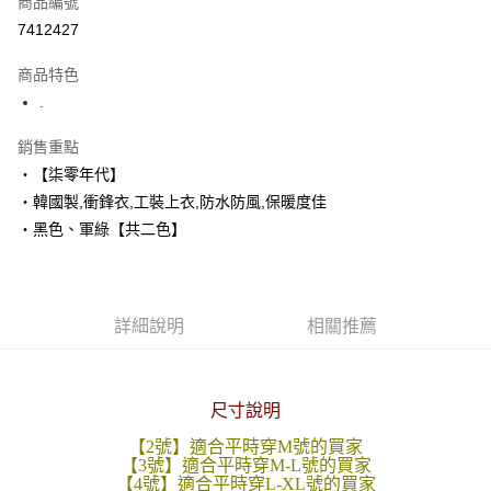
商品編號
超商取貨付款
7412427
LINE Pay
商品特色
Apple Pay
.
街口支付
銷售重點
‧【柒零年代】
悠遊付
‧韓國製,衝鋒衣,工裝上衣,防水防風,保暖度佳
Google Pay
‧黑色、軍綠【共二色】
AFTEE先享後付
相關說明
【關於「AFTEE先享後付」】
詳細說明
相關推薦
ATM付款
AFTEE先享後付是「在收到商品之後才付款」的支付方式。 讓您購物簡單
便利好安心！
１．簡單：不需註冊會員、不需綁卡、不需儲值。
運送方式
２．便利：只要手機號碼，簡訊認證，即可結帳。
尺寸說明
３．安心：先確認商品／服務後，再付款。
全家付款取貨
每筆NT$80，滿NT$1,800(含以上)免運費
【2號】適合平時穿M號的買家
【「AFTEE先享後付」結帳流程】
【3號】適合平時穿M-L號的買家
１．於結帳方式選擇「AFTEE先享後付」後，將跳轉至「AFTEE先享後付」
【4號】適合平時穿L-XL號的買家
先付款後全家取貨
結帳頁面，進行簡訊認證並確認金額後，即可完成結帳。