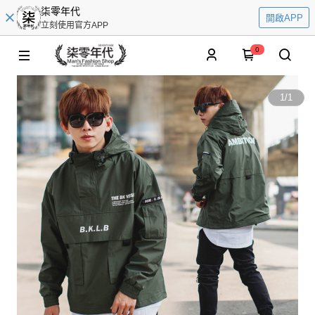
柒零年代
開啟APP
立刻使用官方APP
0
1
/
1