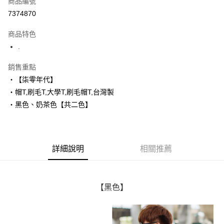
商品編號
超商取貨付款
7374870
LINE Pay
商品特色
Apple Pay
.
街口支付
銷售重點
‧【柒零年代】
悠遊付
‧帽T,刷毛T,大學T,刷毛帽T,台灣製
Google Pay
‧黑色、奶茶色【共二色】
AFTEE先享後付
相關說明
【關於「AFTEE先享後付」】
詳細說明
相關推薦
ATM付款
AFTEE先享後付是「在收到商品之後才付款」的支付方式。 讓您購物簡單
便利好安心！
１．簡單：不需註冊會員、不需綁卡、不需儲值。
運送方式
２．便利：只要手機號碼，簡訊認證，即可結帳。
３．安心：先確認商品／服務後，再付款。
【黑色】
全家付款取貨
每筆NT$80，滿NT$1,800(含以上)免運費
【「AFTEE先享後付」結帳流程】
１．於結帳方式選擇「AFTEE先享後付」後，將跳轉至「AFTEE先享後付」
先付款後全家取貨
結帳頁面，進行簡訊認證並確認金額後，即可完成結帳。