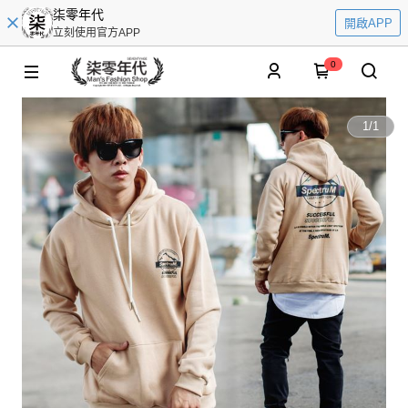
柒零年代
開啟APP
立刻使用官方APP
0
1
/
1