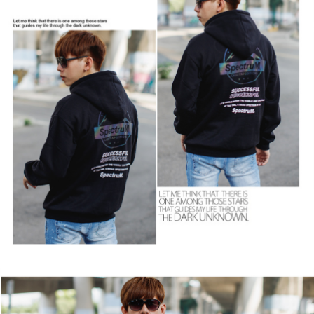
２．訂單成立數日內，您將收到繳費通知簡訊。
每筆NT$80，滿NT$1,800(含以上)免運費
３．收到繳費通知簡訊後14天內，點擊此簡訊中的連結，可透過四大超商／
ATM／網路銀行／等多元方式進行付款，方視為交易完成。
7-11付款取貨
※ 請注意：結帳手續完成當下不需立刻繳費，但若您需要取消訂單，請聯絡
每筆NT$80，滿NT$1,800(含以上)免運費
購買商品的店家。未經商家同意取消之訂單仍視為有效，需透過AFTEE先享
後付繳納相關費用。
先付款後7-11取貨
※ 交易是否成功請以「AFTEE先享後付 」之結帳頁面顯示為準，若有關於
是否繳費成功／繳費後需取消欲退款等相關疑問，請聯繫「AFTEE先享後付
每筆NT$80，滿NT$1,800(含以上)免運費
客戶支援中心」
https://netprotections.freshdesk.com/support/home
宅配
【注意事項】
１．透過由恩沛科技股份有限公司提供之「AFTEE先享後付」服務完成之交
每筆NT$120，滿NT$3,000(含以上)免運費
易，需依本服務之必要範圍內提供個人資料，並將交易相關給付款項請求債
權轉讓予恩沛科技股份有限公司。
２．關於個人資料處理事宜，請瀏覽以下網址：
https://aftee.tw/terms/#terms3
３．未成年的使用者請事先徵得法定代理人或監護人之同意方可使用
「AFTEE先享後付」，若未經同意申辦者引起之損失，本公司不負相關責
任。
４．使用「AFTEE先享後付」時，將依據個別帳號之用戶狀況，依本公司即
時審查核予不同之上限額度；若仍有額度不足之情形，本公司將視審查結果
請求用戶進行身份認證。
５．嚴禁一人註冊多個帳號或使用他人資訊註冊。若發現惡意使用之情形，
恩沛科技股份有限公司將有權停止該用戶之使用額度並採取法律行動。