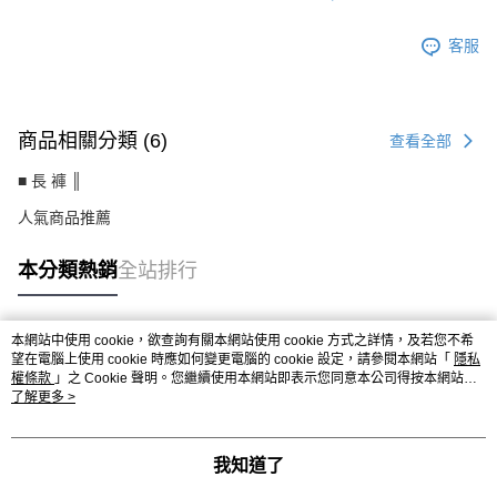
客服
商品相關分類 (6)
查看全部
■ 長 褲 ║
人氣商品推薦
本分類熱銷
全站排行
本網站中使用 cookie，欲查詢有關本網站使用 cookie 方式之詳情，及若您不希
熱門標籤
望在電腦上使用 cookie 時應如何變更電腦的 cookie 設定，請參閱本網站「
隱私
權條款
」之 Cookie 聲明。您繼續使用本網站即表示您同意本公司得按本網站使
用條款之 Cookie 聲明使用 cookie。
了解更多 >
我知道了