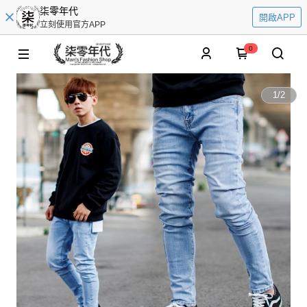
柒零年代
開啟APP
立刻使用官方APP
0
1
/
2