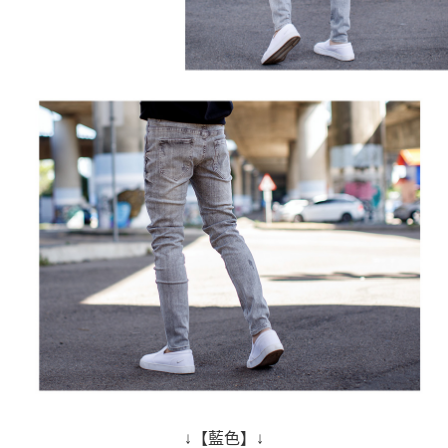
↓【藍色】↓