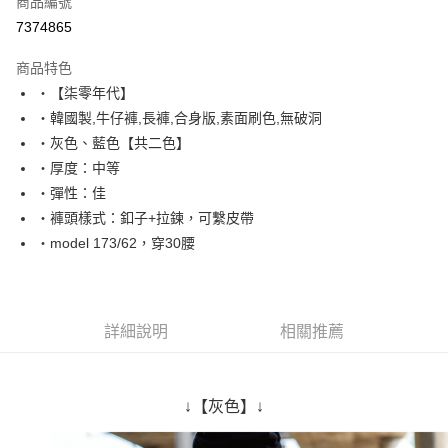
商品編號
超商取貨付款
7374865
LINE Pay
商品特色
Apple Pay
‧【柒零年代】
‧韓國製,牛仔褲,長褲,合身版,素面刷色,無破洞
街口支付
‧灰色、藍色【共二色】
悠遊付
‧厚度：中等
‧彈性：佳
Google Pay
‧褲頭樣式：釦子+拉鍊，可繫皮帶
AFTEE先享後付
‧model 173/62，穿30腰
相關說明
【關於「AFTEE先享後付」】
ATM付款
AFTEE先享後付是「在收到商品之後才付款」的支付方式。 讓您購物簡單
便利好安心！
詳細說明
相關推薦
１．簡單：不需註冊會員、不需綁卡、不需儲值。
運送方式
２．便利：只要手機號碼，簡訊認證，即可結帳。
３．安心：先確認商品／服務後，再付款。
全家付款取貨
↓【灰色】↓
每筆NT$80，滿NT$1,800(含以上)免運費
【「AFTEE先享後付」結帳流程】
１．於結帳方式選擇「AFTEE先享後付」後，將跳轉至「AFTEE先享後付」
先付款後全家取貨
結帳頁面，進行簡訊認證並確認金額後，即可完成結帳。