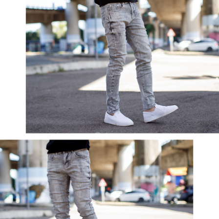
２．訂單成立數日內，您將收到繳費通知簡訊。
每筆NT$80，滿NT$1,800(含以上)免運費
３．收到繳費通知簡訊後14天內，點擊此簡訊中的連結，可透過四大超商／
ATM／網路銀行／等多元方式進行付款，方視為交易完成。
7-11付款取貨
※ 請注意：結帳手續完成當下不需立刻繳費，但若您需要取消訂單，請聯絡
每筆NT$80，滿NT$1,800(含以上)免運費
購買商品的店家。未經商家同意取消之訂單仍視為有效，需透過AFTEE先享
後付繳納相關費用。
先付款後7-11取貨
※ 交易是否成功請以「AFTEE先享後付 」之結帳頁面顯示為準，若有關於
是否繳費成功／繳費後需取消欲退款等相關疑問，請聯繫「AFTEE先享後付
每筆NT$80，滿NT$1,800(含以上)免運費
客戶支援中心」
https://netprotections.freshdesk.com/support/home
宅配
【注意事項】
１．透過由恩沛科技股份有限公司提供之「AFTEE先享後付」服務完成之交
每筆NT$120，滿NT$3,000(含以上)免運費
易，需依本服務之必要範圍內提供個人資料，並將交易相關給付款項請求債
權轉讓予恩沛科技股份有限公司。
２．關於個人資料處理事宜，請瀏覽以下網址：
https://aftee.tw/terms/#terms3
３．未成年的使用者請事先徵得法定代理人或監護人之同意方可使用
「AFTEE先享後付」，若未經同意申辦者引起之損失，本公司不負相關責
任。
４．使用「AFTEE先享後付」時，將依據個別帳號之用戶狀況，依本公司即
時審查核予不同之上限額度；若仍有額度不足之情形，本公司將視審查結果
請求用戶進行身份認證。
５．嚴禁一人註冊多個帳號或使用他人資訊註冊。若發現惡意使用之情形，
恩沛科技股份有限公司將有權停止該用戶之使用額度並採取法律行動。