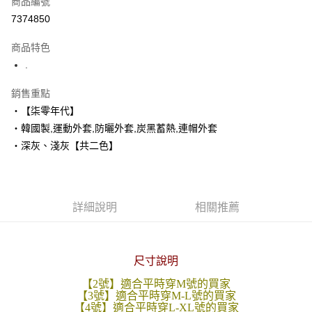
商品編號
超商取貨付款
7374850
LINE Pay
商品特色
Apple Pay
.
街口支付
銷售重點
‧【柒零年代】
悠遊付
‧韓國製,運動外套,防曬外套,炭黑蓄熱,連帽外套
Google Pay
‧深灰、淺灰【共二色】
AFTEE先享後付
相關說明
【關於「AFTEE先享後付」】
詳細說明
相關推薦
ATM付款
AFTEE先享後付是「在收到商品之後才付款」的支付方式。 讓您購物簡單
便利好安心！
１．簡單：不需註冊會員、不需綁卡、不需儲值。
運送方式
２．便利：只要手機號碼，簡訊認證，即可結帳。
尺寸說明
３．安心：先確認商品／服務後，再付款。
全家付款取貨
每筆NT$80，滿NT$1,800(含以上)免運費
【2號】適合平時穿M號的買家
【「AFTEE先享後付」結帳流程】
【3號】適合平時穿M-L號的買家
１．於結帳方式選擇「AFTEE先享後付」後，將跳轉至「AFTEE先享後付」
【4號】適合平時穿L-XL號的買家
先付款後全家取貨
結帳頁面，進行簡訊認證並確認金額後，即可完成結帳。