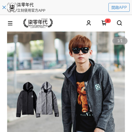
柒零年代
開啟APP
立刻使用官方APP
0
1
/
1