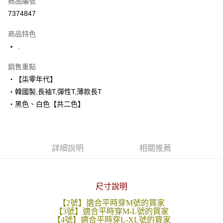
商品編號
超商取貨付款
7374847
LINE Pay
商品特色
Apple Pay
.
街口支付
銷售重點
‧【柒零年代】
悠遊付
‧韓國製,長袖T,彈性T,薄款長T
Google Pay
‧黑色、白色【共二色】
AFTEE先享後付
相關說明
【關於「AFTEE先享後付」】
詳細說明
相關推薦
ATM付款
AFTEE先享後付是「在收到商品之後才付款」的支付方式。 讓您購物簡單
便利好安心！
１．簡單：不需註冊會員、不需綁卡、不需儲值。
運送方式
２．便利：只要手機號碼，簡訊認證，即可結帳。
尺寸說明
３．安心：先確認商品／服務後，再付款。
全家付款取貨
每筆NT$80，滿NT$1,800(含以上)免運費
【2號】適合平時穿M號的買家
【「AFTEE先享後付」結帳流程】
【3號】適合平時穿M-L號的買家
１．於結帳方式選擇「AFTEE先享後付」後，將跳轉至「AFTEE先享後付」
【4號】適合平時穿L-XL號的買家
先付款後全家取貨
結帳頁面，進行簡訊認證並確認金額後，即可完成結帳。