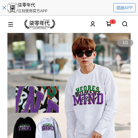
柒零年代
開啟APP
立刻使用官方APP
0
1
/
1