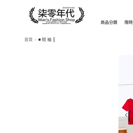
商品分類
限時
首頁
■ 短 袖 ║