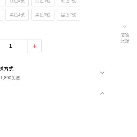
紅色4號
紅色3號
紅色2號
黑色4號
黑色3號
黑色2號
清除
紀錄
送方式
1,800免運
次付款
付款