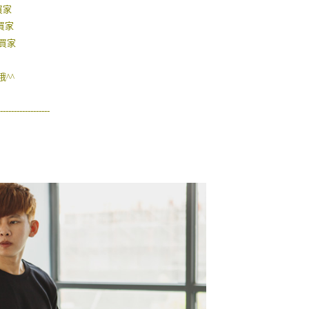
的店家。未經商家同意取消之訂單仍視為有效，需透過AFTEE
買家
繳納相關費用。
0，滿NT$1,800(含以上)免運費
否成功請以「AFTEE先享後付 」之結帳頁面顯示為準，若有關於
買家
功／繳費後需取消欲退款等相關疑問，請聯繫「AFTEE先享後
-11取貨
的買家
援中心」
https://netprotections.freshdesk.com/support/home
0，滿NT$1,800(含以上)免運費
項】
^^
恩沛科技股份有限公司提供之「AFTEE先享後付」服務完成之
依本服務之必要範圍內提供個人資料，並將交易相關給付款項請
20，滿NT$3,000(含以上)免運費
------------------
讓予恩沛科技股份有限公司。
個人資料處理事宜，請瀏覽以下網址：
ee.tw/terms/#terms3
年的使用者請事先徵得法定代理人或監護人之同意方可使用
E先享後付」，若未經同意申辦者引起之損失，本公司不負相關責
AFTEE先享後付」時，將依據個別帳號之用戶狀況，依本公司
核予不同之上限額度；若仍有額度不足之情形，本公司將視審查
用戶進行身份認證。
一人註冊多個帳號或使用他人資訊註冊。若發現惡意使用之情
科技股份有限公司將有權停止該用戶之使用額度並採取法律行