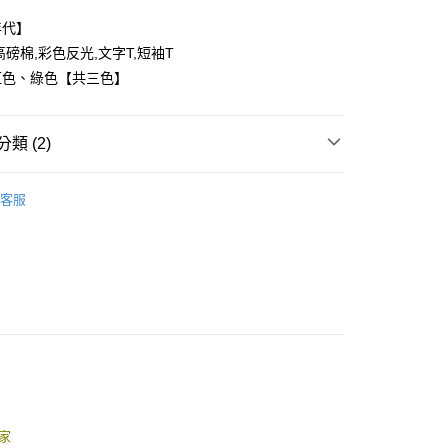
年代】
高磅棉,彩色反光,文字T,短袖T
紅色、綠色【共三色】
y
類 (2)
享後付
FTEE先享後付」】
客服
推薦
先享後付是「在收到商品之後才付款」的支付方式。 讓您購物簡單
心！
：不需註冊會員、不需綁卡、不需儲值。
：只要手機號碼，簡訊認證，即可結帳。
：先確認商品／服務後，再付款。
取貨
EE先享後付」結帳流程】
0，滿NT$1,800(含以上)免運費
方式選擇「AFTEE先享後付」後，將跳轉至「AFTEE先享後
頁面，進行簡訊認證並確認金額後，即可完成結帳。
全家取貨
成立數日內，您將收到繳費通知簡訊。
費通知簡訊後14天內，點擊此簡訊中的連結，可透過四大超商
0，滿NT$1,800(含以上)免運費
網路銀行／等多元方式進行付款，方視為交易完成。
：結帳手續完成當下不需立刻繳費，但若您需要取消訂單，請聯
家
取貨