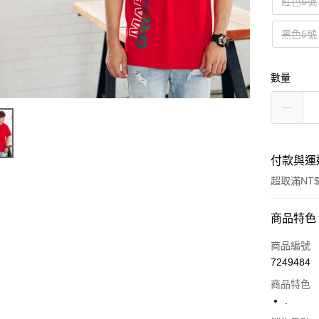
紅色5號
黑色5號
數量
付款與運
超取滿NT$
付款方式
商品特色
信用卡一
商品編號
7249484
超商取貨
商品特色
LINE Pay
.