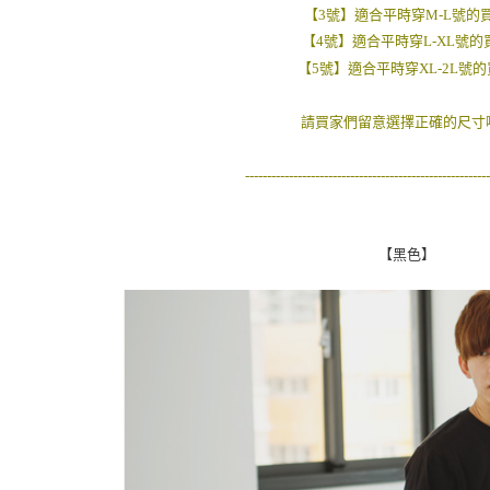
絡購買商品
【3號】適合平時穿M-L號的
先享後付
每筆NT$8
※ 交易是
【4號】適合平時穿L-XL號的
是否繳費成
先付款後7
【5號】適合平時穿XL-2L號
付客戶支
每筆NT$8
【注意事
請買家們留意選擇正確的尺寸哦
宅配
１．透過由
交易，需
每筆NT$1
--------------------------------------------------------
求債權轉
２．關於
https://aft
３．未成
【黑色】
「AFTE
任。
４．使用「
即時審查
結果請求
５．嚴禁
形，恩沛
動。