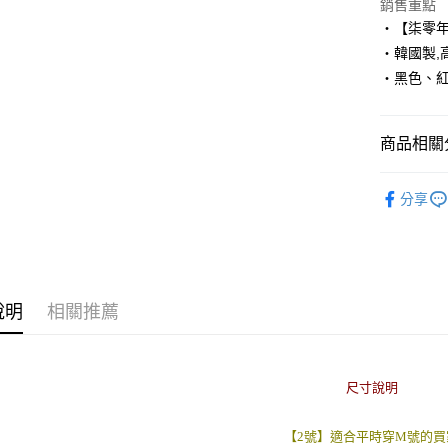
Apple Pay
銷售重點
‧【柒零
街口支付
‧韓國製,
‧黑色、
悠遊付
Google Pa
商品相關分
AFTEE先
相關說明
■ 短 袖 ║
【關於「A
分享
ATM付款
人氣商品
AFTEE
便利好安
１．簡單
２．便利
運送方式
３．安心
說明
相關推薦
全家付款
【「AFT
每筆NT$8
１．於結帳
付」結帳
先付款後
２．訂單
尺寸說明
３．收到繳
每筆NT$8
／ATM／
※ 請注意
【2號】適合平時穿M號的買
7-11付款