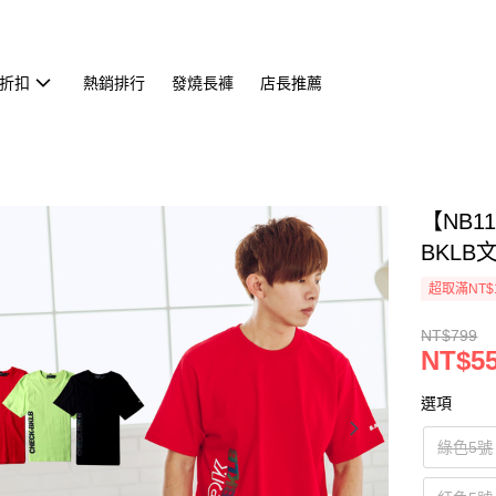
折扣
熱銷排行
發燒長褲
店長推薦
【NB1
BKLB文
超取滿NT$
NT$799
NT$5
選項
綠色5號