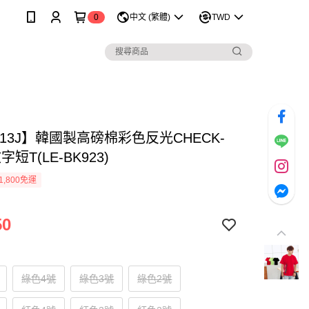
0
中文 (繁體)
TWD
113J】韓國製高磅棉彩色反光CHECK-
字短T(LE-BK923)
1,800免運
50
綠色4號
綠色3號
綠色2號