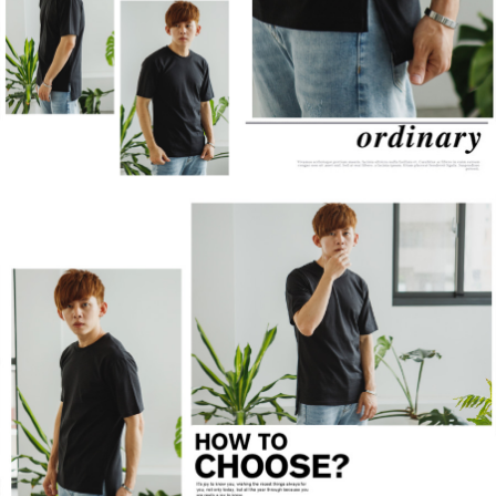
２．訂單成立數日內，您將收到繳費通知簡訊。
每筆NT$80，滿NT$1,800(含以上)免運費
３．收到繳費通知簡訊後14天內，點擊此簡訊中的連結，可透過四大超商／
ATM／網路銀行／等多元方式進行付款，方視為交易完成。
7-11付款取貨
※ 請注意：結帳手續完成當下不需立刻繳費，但若您需要取消訂單，請聯絡
每筆NT$80，滿NT$1,800(含以上)免運費
購買商品的店家。未經商家同意取消之訂單仍視為有效，需透過AFTEE先享
後付繳納相關費用。
先付款後7-11取貨
※ 交易是否成功請以「AFTEE先享後付 」之結帳頁面顯示為準，若有關於
是否繳費成功／繳費後需取消欲退款等相關疑問，請聯繫「AFTEE先享後付
每筆NT$80，滿NT$1,800(含以上)免運費
客戶支援中心」
https://netprotections.freshdesk.com/support/home
宅配
【注意事項】
１．透過由恩沛科技股份有限公司提供之「AFTEE先享後付」服務完成之交
每筆NT$120，滿NT$3,000(含以上)免運費
易，需依本服務之必要範圍內提供個人資料，並將交易相關給付款項請求債
權轉讓予恩沛科技股份有限公司。
２．關於個人資料處理事宜，請瀏覽以下網址：
https://aftee.tw/terms/#terms3
３．未成年的使用者請事先徵得法定代理人或監護人之同意方可使用
「AFTEE先享後付」，若未經同意申辦者引起之損失，本公司不負相關責
任。
４．使用「AFTEE先享後付」時，將依據個別帳號之用戶狀況，依本公司即
時審查核予不同之上限額度；若仍有額度不足之情形，本公司將視審查結果
請求用戶進行身份認證。
５．嚴禁一人註冊多個帳號或使用他人資訊註冊。若發現惡意使用之情形，
恩沛科技股份有限公司將有權停止該用戶之使用額度並採取法律行動。