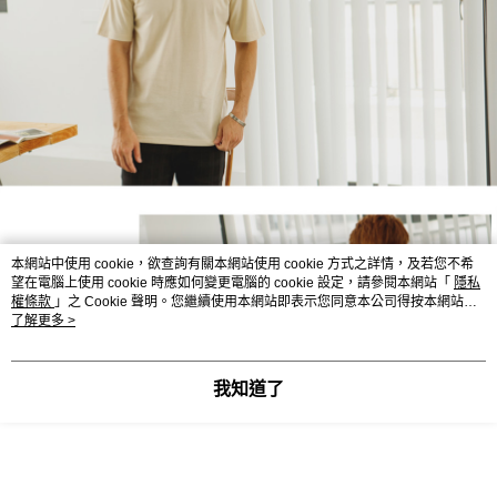
本網站中使用 cookie，欲查詢有關本網站使用 cookie 方式之詳情，及若您不希
望在電腦上使用 cookie 時應如何變更電腦的 cookie 設定，請參閱本網站「
隱私
權條款
」之 Cookie 聲明。您繼續使用本網站即表示您同意本公司得按本網站使
用條款之 Cookie 聲明使用 cookie。
了解更多 >
我知道了