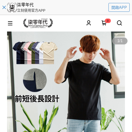
柒零年代
開啟APP
立刻使用官方APP
0
1
/
1