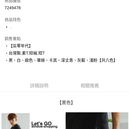
商品編號
超商取貨付款
7249478
LINE Pay
商品特色
Apple Pay
.
街口支付
銷售重點
‧【柒零年代】
悠遊付
‧台灣製,素T,短袖,短T
Google Pay
‧黑、白、麻色、軍綠、卡其、深丈青、灰藍、淺粉【共八色】
AFTEE先享後付
相關說明
【關於「AFTEE先享後付」】
詳細說明
相關推薦
ATM付款
AFTEE先享後付是「在收到商品之後才付款」的支付方式。 讓您購物簡單
便利好安心！
１．簡單：不需註冊會員、不需綁卡、不需儲值。
運送方式
２．便利：只要手機號碼，簡訊認證，即可結帳。
【黑色】
３．安心：先確認商品／服務後，再付款。
全家付款取貨
每筆NT$80，滿NT$1,800(含以上)免運費
【「AFTEE先享後付」結帳流程】
１．於結帳方式選擇「AFTEE先享後付」後，將跳轉至「AFTEE先享後付」
先付款後全家取貨
結帳頁面，進行簡訊認證並確認金額後，即可完成結帳。