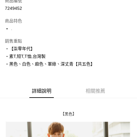
商品編號
超商取貨付款
7249452
LINE Pay
商品特色
Apple Pay
.
街口支付
銷售重點
‧【柒零年代】
悠遊付
‧素T,短T,T恤,台灣製
Google Pay
‧黑色、白色、麻色、軍綠、深丈青【共五色】
AFTEE先享後付
相關說明
【關於「AFTEE先享後付」】
詳細說明
相關推薦
ATM付款
AFTEE先享後付是「在收到商品之後才付款」的支付方式。 讓您購物簡單
便利好安心！
１．簡單：不需註冊會員、不需綁卡、不需儲值。
運送方式
２．便利：只要手機號碼，簡訊認證，即可結帳。
【黑色】
３．安心：先確認商品／服務後，再付款。
全家付款取貨
每筆NT$80，滿NT$1,800(含以上)免運費
【「AFTEE先享後付」結帳流程】
１．於結帳方式選擇「AFTEE先享後付」後，將跳轉至「AFTEE先享後付」
先付款後全家取貨
結帳頁面，進行簡訊認證並確認金額後，即可完成結帳。