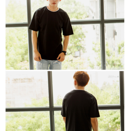
２．訂單成立數日內，您將收到繳費通知簡訊。
每筆NT$80，滿NT$1,800(含以上)免運費
３．收到繳費通知簡訊後14天內，點擊此簡訊中的連結，可透過四大超商／
ATM／網路銀行／等多元方式進行付款，方視為交易完成。
7-11付款取貨
※ 請注意：結帳手續完成當下不需立刻繳費，但若您需要取消訂單，請聯絡
每筆NT$80，滿NT$1,800(含以上)免運費
購買商品的店家。未經商家同意取消之訂單仍視為有效，需透過AFTEE先享
後付繳納相關費用。
先付款後7-11取貨
※ 交易是否成功請以「AFTEE先享後付 」之結帳頁面顯示為準，若有關於
是否繳費成功／繳費後需取消欲退款等相關疑問，請聯繫「AFTEE先享後付
每筆NT$80，滿NT$1,800(含以上)免運費
客戶支援中心」
https://netprotections.freshdesk.com/support/home
宅配
【注意事項】
１．透過由恩沛科技股份有限公司提供之「AFTEE先享後付」服務完成之交
每筆NT$120，滿NT$3,000(含以上)免運費
易，需依本服務之必要範圍內提供個人資料，並將交易相關給付款項請求債
權轉讓予恩沛科技股份有限公司。
２．關於個人資料處理事宜，請瀏覽以下網址：
https://aftee.tw/terms/#terms3
３．未成年的使用者請事先徵得法定代理人或監護人之同意方可使用
「AFTEE先享後付」，若未經同意申辦者引起之損失，本公司不負相關責
任。
４．使用「AFTEE先享後付」時，將依據個別帳號之用戶狀況，依本公司即
時審查核予不同之上限額度；若仍有額度不足之情形，本公司將視審查結果
請求用戶進行身份認證。
５．嚴禁一人註冊多個帳號或使用他人資訊註冊。若發現惡意使用之情形，
恩沛科技股份有限公司將有權停止該用戶之使用額度並採取法律行動。