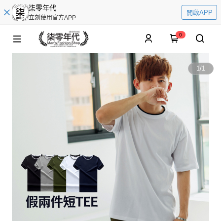
柒零年代
開啟APP
立刻使用官方APP
0
1
/
1