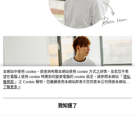
本網站中使用 cookie，欲查詢有關本網站使用 cookie 方式之詳情，及若您不希
望在電腦上使用 cookie 時應如何變更電腦的 cookie 設定，請參閱本網站「
隱私
權條款
」之 Cookie 聲明。您繼續使用本網站即表示您同意本公司得按本網站使
用條款之 Cookie 聲明使用 cookie。
了解更多 >
我知道了