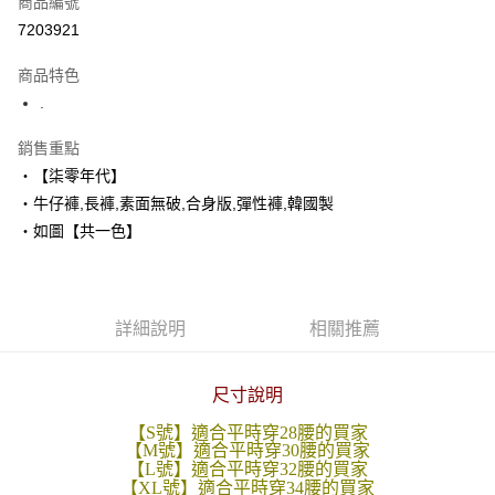
商品編號
超商取貨付款
7203921
LINE Pay
商品特色
Apple Pay
.
街口支付
銷售重點
‧【柒零年代】
悠遊付
‧牛仔褲,長褲,素面無破,合身版,彈性褲,韓國製
Google Pay
‧如圖【共一色】
AFTEE先享後付
相關說明
【關於「AFTEE先享後付」】
詳細說明
相關推薦
ATM付款
AFTEE先享後付是「在收到商品之後才付款」的支付方式。 讓您購物簡單
便利好安心！
１．簡單：不需註冊會員、不需綁卡、不需儲值。
運送方式
２．便利：只要手機號碼，簡訊認證，即可結帳。
尺寸說明
３．安心：先確認商品／服務後，再付款。
全家付款取貨
【S號】適合平時穿28腰的買家
每筆NT$80，滿NT$1,800(含以上)免運費
【M號】適合平時穿30腰的買家
【「AFTEE先享後付」結帳流程】
【L號】適合平時穿32腰的買家
１．於結帳方式選擇「AFTEE先享後付」後，將跳轉至「AFTEE先享後付」
【XL號】適合平時穿34腰的買家
先付款後全家取貨
結帳頁面，進行簡訊認證並確認金額後，即可完成結帳。