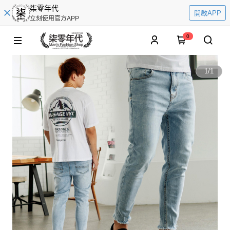
柒零年代
開啟APP
立刻使用官方APP
0
1
/
1