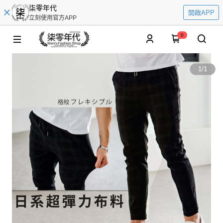
柒零年代
開啟APP
立刻使用官方APP
0
1
/
1