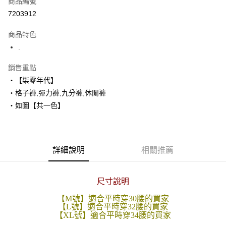
商品編號
超商取貨付款
7203912
LINE Pay
商品特色
Apple Pay
.
街口支付
銷售重點
‧【柒零年代】
悠遊付
‧格子褲,彈力褲,九分褲,休閒褲
Google Pay
‧如圖【共一色】
AFTEE先享後付
相關說明
【關於「AFTEE先享後付」】
詳細說明
相關推薦
ATM付款
AFTEE先享後付是「在收到商品之後才付款」的支付方式。 讓您購物簡單
便利好安心！
１．簡單：不需註冊會員、不需綁卡、不需儲值。
運送方式
２．便利：只要手機號碼，簡訊認證，即可結帳。
尺寸說明
３．安心：先確認商品／服務後，再付款。
全家付款取貨
【M號】適合平時穿30腰的買家
每筆NT$80，滿NT$1,800(含以上)免運費
【L號】適合平時穿32腰的買家
【「AFTEE先享後付」結帳流程】
【XL號】適合平時穿34腰的買家
１．於結帳方式選擇「AFTEE先享後付」後，將跳轉至「AFTEE先享後付」
先付款後全家取貨
結帳頁面，進行簡訊認證並確認金額後，即可完成結帳。