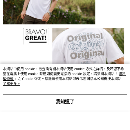
本網站中使用 cookie，欲查詢有關本網站使用 cookie 方式之詳情，及若您不希
望在電腦上使用 cookie 時應如何變更電腦的 cookie 設定，請參閱本網站「
隱私
權條款
」之 Cookie 聲明。您繼續使用本網站即表示您同意本公司得按本網站使
用條款之 Cookie 聲明使用 cookie。
了解更多 >
我知道了