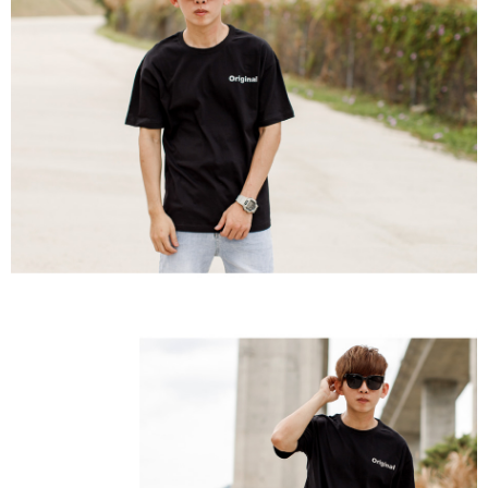
２．訂單成立數日內，您將收到繳費通知簡訊。
每筆NT$80，滿NT$1,800(含以上)免運費
３．收到繳費通知簡訊後14天內，點擊此簡訊中的連結，可透過四大超商／
ATM／網路銀行／等多元方式進行付款，方視為交易完成。
7-11付款取貨
※ 請注意：結帳手續完成當下不需立刻繳費，但若您需要取消訂單，請聯絡
每筆NT$80，滿NT$1,800(含以上)免運費
購買商品的店家。未經商家同意取消之訂單仍視為有效，需透過AFTEE先享
後付繳納相關費用。
先付款後7-11取貨
※ 交易是否成功請以「AFTEE先享後付 」之結帳頁面顯示為準，若有關於
是否繳費成功／繳費後需取消欲退款等相關疑問，請聯繫「AFTEE先享後付
每筆NT$80，滿NT$1,800(含以上)免運費
客戶支援中心」
https://netprotections.freshdesk.com/support/home
宅配
【注意事項】
１．透過由恩沛科技股份有限公司提供之「AFTEE先享後付」服務完成之交
每筆NT$120，滿NT$3,000(含以上)免運費
易，需依本服務之必要範圍內提供個人資料，並將交易相關給付款項請求債
權轉讓予恩沛科技股份有限公司。
海外宅配 (TWD)
查看運費
２．關於個人資料處理事宜，請瀏覽以下網址：
https://aftee.tw/terms/#terms3
３．未成年的使用者請事先徵得法定代理人或監護人之同意方可使用
「AFTEE先享後付」，若未經同意申辦者引起之損失，本公司不負相關責
任。
４．使用「AFTEE先享後付」時，將依據個別帳號之用戶狀況，依本公司即
時審查核予不同之上限額度；若仍有額度不足之情形，本公司將視審查結果
請求用戶進行身份認證。
５．嚴禁一人註冊多個帳號或使用他人資訊註冊。若發現惡意使用之情形，
恩沛科技股份有限公司將有權停止該用戶之使用額度並採取法律行動。