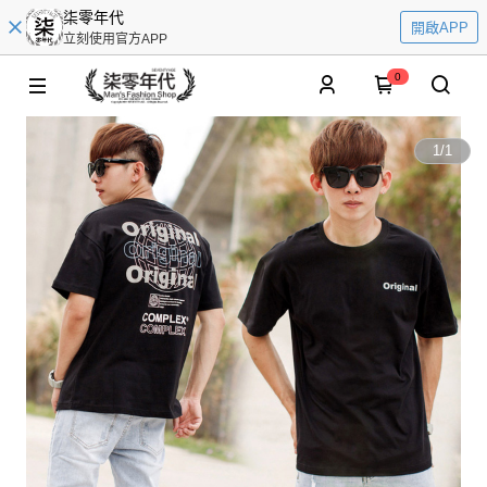
柒零年代
開啟APP
立刻使用官方APP
0
1
/
1