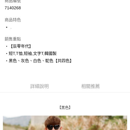
商品編號
超商取貨付款
7140268
LINE Pay
商品特色
Apple Pay
.
街口支付
銷售重點
‧【柒零年代】
悠遊付
‧短T,T恤,短袖,文字T,韓國製
Google Pay
‧黑色、灰色、白色、駝色【共四色】
AFTEE先享後付
相關說明
【關於「AFTEE先享後付」】
詳細說明
相關推薦
ATM付款
AFTEE先享後付是「在收到商品之後才付款」的支付方式。 讓您購物簡單
便利好安心！
１．簡單：不需註冊會員、不需綁卡、不需儲值。
運送方式
２．便利：只要手機號碼，簡訊認證，即可結帳。
【黑色】
３．安心：先確認商品／服務後，再付款。
全家付款取貨
每筆NT$80，滿NT$1,800(含以上)免運費
【「AFTEE先享後付」結帳流程】
１．於結帳方式選擇「AFTEE先享後付」後，將跳轉至「AFTEE先享後付」
先付款後全家取貨
結帳頁面，進行簡訊認證並確認金額後，即可完成結帳。