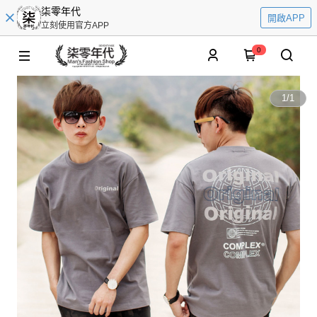
柒零年代
開啟APP
立刻使用官方APP
0
1
/
1