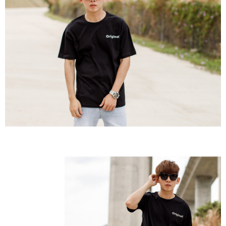
２．訂單成立數日內，您將收到繳費通知簡訊。
每筆NT$80，滿NT$1,800(含以上)免運費
３．收到繳費通知簡訊後14天內，點擊此簡訊中的連結，可透過四大超商／
ATM／網路銀行／等多元方式進行付款，方視為交易完成。
7-11付款取貨
※ 請注意：結帳手續完成當下不需立刻繳費，但若您需要取消訂單，請聯絡
每筆NT$80，滿NT$1,800(含以上)免運費
購買商品的店家。未經商家同意取消之訂單仍視為有效，需透過AFTEE先享
後付繳納相關費用。
先付款後7-11取貨
※ 交易是否成功請以「AFTEE先享後付 」之結帳頁面顯示為準，若有關於
是否繳費成功／繳費後需取消欲退款等相關疑問，請聯繫「AFTEE先享後付
每筆NT$80，滿NT$1,800(含以上)免運費
客戶支援中心」
https://netprotections.freshdesk.com/support/home
宅配
【注意事項】
１．透過由恩沛科技股份有限公司提供之「AFTEE先享後付」服務完成之交
每筆NT$120，滿NT$3,000(含以上)免運費
易，需依本服務之必要範圍內提供個人資料，並將交易相關給付款項請求債
權轉讓予恩沛科技股份有限公司。
海外宅配 (TWD)
查看運費
２．關於個人資料處理事宜，請瀏覽以下網址：
https://aftee.tw/terms/#terms3
３．未成年的使用者請事先徵得法定代理人或監護人之同意方可使用
「AFTEE先享後付」，若未經同意申辦者引起之損失，本公司不負相關責
任。
４．使用「AFTEE先享後付」時，將依據個別帳號之用戶狀況，依本公司即
時審查核予不同之上限額度；若仍有額度不足之情形，本公司將視審查結果
請求用戶進行身份認證。
５．嚴禁一人註冊多個帳號或使用他人資訊註冊。若發現惡意使用之情形，
恩沛科技股份有限公司將有權停止該用戶之使用額度並採取法律行動。