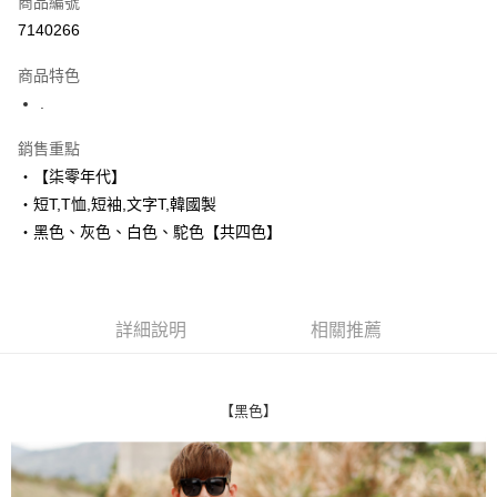
商品編號
超商取貨付款
7140266
LINE Pay
商品特色
Apple Pay
.
街口支付
銷售重點
‧【柒零年代】
悠遊付
‧短T,T恤,短袖,文字T,韓國製
Google Pay
‧黑色、灰色、白色、駝色【共四色】
AFTEE先享後付
相關說明
【關於「AFTEE先享後付」】
詳細說明
相關推薦
ATM付款
AFTEE先享後付是「在收到商品之後才付款」的支付方式。 讓您購物簡單
便利好安心！
１．簡單：不需註冊會員、不需綁卡、不需儲值。
運送方式
２．便利：只要手機號碼，簡訊認證，即可結帳。
【黑色】
３．安心：先確認商品／服務後，再付款。
全家付款取貨
每筆NT$80，滿NT$1,800(含以上)免運費
【「AFTEE先享後付」結帳流程】
１．於結帳方式選擇「AFTEE先享後付」後，將跳轉至「AFTEE先享後付」
先付款後全家取貨
結帳頁面，進行簡訊認證並確認金額後，即可完成結帳。