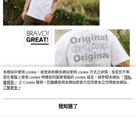
本網站中使用 cookie，欲查詢有關本網站使用 cookie 方式之詳情，及若您不希
望在電腦上使用 cookie 時應如何變更電腦的 cookie 設定，請參閱本網站「
隱私
權條款
」之 Cookie 聲明。您繼續使用本網站即表示您同意本公司得按本網站使
用條款之 Cookie 聲明使用 cookie。
了解更多 >
我知道了