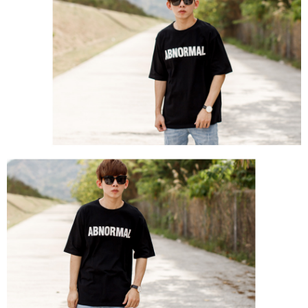
２．訂單成立數日內，您將收到繳費通知簡訊。
每筆NT$80，滿NT$1,800(含以上)免運費
３．收到繳費通知簡訊後14天內，點擊此簡訊中的連結，可透過四大超商／
ATM／網路銀行／等多元方式進行付款，方視為交易完成。
7-11付款取貨
※ 請注意：結帳手續完成當下不需立刻繳費，但若您需要取消訂單，請聯絡
每筆NT$80，滿NT$1,800(含以上)免運費
購買商品的店家。未經商家同意取消之訂單仍視為有效，需透過AFTEE先享
後付繳納相關費用。
先付款後7-11取貨
※ 交易是否成功請以「AFTEE先享後付 」之結帳頁面顯示為準，若有關於
是否繳費成功／繳費後需取消欲退款等相關疑問，請聯繫「AFTEE先享後付
每筆NT$80，滿NT$1,800(含以上)免運費
客戶支援中心」
https://netprotections.freshdesk.com/support/home
宅配
【注意事項】
１．透過由恩沛科技股份有限公司提供之「AFTEE先享後付」服務完成之交
每筆NT$120，滿NT$3,000(含以上)免運費
易，需依本服務之必要範圍內提供個人資料，並將交易相關給付款項請求債
權轉讓予恩沛科技股份有限公司。
海外宅配 (TWD)
查看運費
２．關於個人資料處理事宜，請瀏覽以下網址：
https://aftee.tw/terms/#terms3
３．未成年的使用者請事先徵得法定代理人或監護人之同意方可使用
「AFTEE先享後付」，若未經同意申辦者引起之損失，本公司不負相關責
任。
４．使用「AFTEE先享後付」時，將依據個別帳號之用戶狀況，依本公司即
時審查核予不同之上限額度；若仍有額度不足之情形，本公司將視審查結果
請求用戶進行身份認證。
５．嚴禁一人註冊多個帳號或使用他人資訊註冊。若發現惡意使用之情形，
恩沛科技股份有限公司將有權停止該用戶之使用額度並採取法律行動。