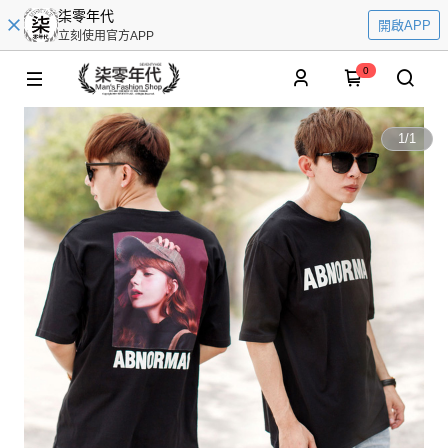
柒零年代
開啟APP
立刻使用官方APP
0
1
/
1