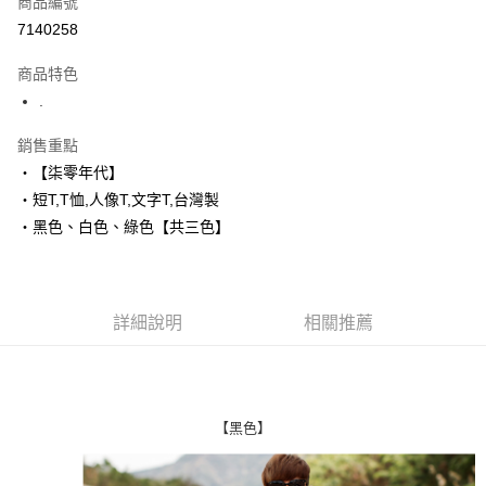
商品編號
超商取貨付款
7140258
LINE Pay
商品特色
Apple Pay
.
街口支付
銷售重點
‧【柒零年代】
悠遊付
‧短T,T恤,人像T,文字T,台灣製
Google Pay
‧黑色、白色、綠色【共三色】
AFTEE先享後付
相關說明
【關於「AFTEE先享後付」】
詳細說明
相關推薦
ATM付款
AFTEE先享後付是「在收到商品之後才付款」的支付方式。 讓您購物簡單
便利好安心！
１．簡單：不需註冊會員、不需綁卡、不需儲值。
運送方式
２．便利：只要手機號碼，簡訊認證，即可結帳。
３．安心：先確認商品／服務後，再付款。
全家付款取貨
【黑色】
每筆NT$80，滿NT$1,800(含以上)免運費
【「AFTEE先享後付」結帳流程】
１．於結帳方式選擇「AFTEE先享後付」後，將跳轉至「AFTEE先享後付」
先付款後全家取貨
結帳頁面，進行簡訊認證並確認金額後，即可完成結帳。