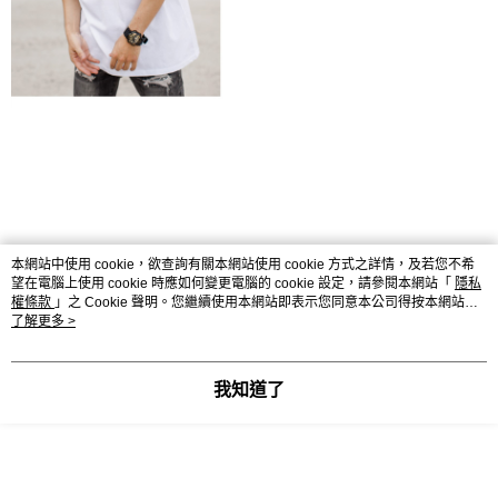
本網站中使用 cookie，欲查詢有關本網站使用 cookie 方式之詳情，及若您不希
望在電腦上使用 cookie 時應如何變更電腦的 cookie 設定，請參閱本網站「
隱私
權條款
」之 Cookie 聲明。您繼續使用本網站即表示您同意本公司得按本網站使
用條款之 Cookie 聲明使用 cookie。
了解更多 >
我知道了