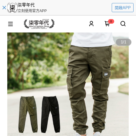
柒零年代
開啟APP
立刻使用官方APP
0
1
/
1