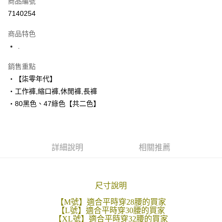
商品編號
超商取貨付款
7140254
LINE Pay
商品特色
Apple Pay
.
街口支付
銷售重點
‧【柒零年代】
悠遊付
‧工作褲,縮口褲,休閒褲,長褲
Google Pay
‧80黑色、47綠色【共二色】
AFTEE先享後付
相關說明
【關於「AFTEE先享後付」】
詳細說明
相關推薦
ATM付款
AFTEE先享後付是「在收到商品之後才付款」的支付方式。 讓您購物簡單
便利好安心！
１．簡單：不需註冊會員、不需綁卡、不需儲值。
運送方式
２．便利：只要手機號碼，簡訊認證，即可結帳。
尺寸說明
３．安心：先確認商品／服務後，再付款。
全家付款取貨
每筆NT$80，滿NT$1,800(含以上)免運費
【M號】適合平時穿28腰的買家
【「AFTEE先享後付」結帳流程】
【L號】適合平時穿30腰的買家
１．於結帳方式選擇「AFTEE先享後付」後，將跳轉至「AFTEE先享後付」
【XL號】適合平時穿32腰的買家
先付款後全家取貨
結帳頁面，進行簡訊認證並確認金額後，即可完成結帳。