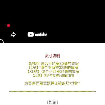
２．訂單成立數日內，您將收到繳費通知簡訊。
每筆NT$80，滿NT$1,800(含以上)免運費
３．收到繳費通知簡訊後14天內，點擊此簡訊中的連結，可透過四大超商／
ATM／網路銀行／等多元方式進行付款，方視為交易完成。
7-11付款取貨
※ 請注意：結帳手續完成當下不需立刻繳費，但若您需要取消訂單，請聯絡
每筆NT$80，滿NT$1,800(含以上)免運費
購買商品的店家。未經商家同意取消之訂單仍視為有效，需透過AFTEE先享
後付繳納相關費用。
先付款後7-11取貨
※ 交易是否成功請以「AFTEE先享後付 」之結帳頁面顯示為準，若有關於
是否繳費成功／繳費後需取消欲退款等相關疑問，請聯繫「AFTEE先享後付
每筆NT$80，滿NT$1,800(含以上)免運費
客戶支援中心」
https://netprotections.freshdesk.com/support/home
宅配
【注意事項】
１．透過由恩沛科技股份有限公司提供之「AFTEE先享後付」服務完成之交
每筆NT$120，滿NT$3,000(含以上)免運費
易，需依本服務之必要範圍內提供個人資料，並將交易相關給付款項請求債
尺寸說明
權轉讓予恩沛科技股份有限公司。
海外宅配 (TWD)
查看運費
２．關於個人資料處理事宜，請瀏覽以下網址：
【M號】適合平時穿30腰的買家
https://aftee.tw/terms/#terms3
【L號】適合平時穿32腰的買家
３．未成年的使用者請事先徵得法定代理人或監護人之同意方可使用
【XL號】適合平時穿34腰的買家
「AFTEE先享後付」，若未經同意申辦者引起之損失，本公司不負相關責
【2L號】適合平時穿36腰的買家
任。
請買家們留意選擇正確的尺寸哦^^
４．使用「AFTEE先享後付」時，將依據個別帳號之用戶狀況，依本公司即
時審查核予不同之上限額度；若仍有額度不足之情形，本公司將視審查結果
--------------------------------------------------------------------------
請求用戶進行身份認證。
５．嚴禁一人註冊多個帳號或使用他人資訊註冊。若發現惡意使用之情形，
恩沛科技股份有限公司將有權停止該用戶之使用額度並採取法律行動。
【如圖】