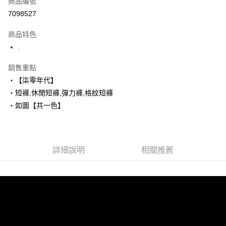
商品編號
超商取貨付款
7098527
LINE Pay
商品特色
Apple Pay
.
街口支付
銷售重點
‧【柒零年代】
悠遊付
‧短褲,休閒短褲,彈力褲,格紋短褲
Google Pay
‧如圖【共一色】
AFTEE先享後付
相關說明
【關於「AFTEE先享後付」】
詳細說明
相關推薦
ATM付款
AFTEE先享後付是「在收到商品之後才付款」的支付方式。 讓您購物簡單
便利好安心！
１．簡單：不需註冊會員、不需綁卡、不需儲值。
運送方式
２．便利：只要手機號碼，簡訊認證，即可結帳。
３．安心：先確認商品／服務後，再付款。
全家付款取貨
每筆NT$80，滿NT$1,800(含以上)免運費
【「AFTEE先享後付」結帳流程】
１．於結帳方式選擇「AFTEE先享後付」後，將跳轉至「AFTEE先享後付」
先付款後全家取貨
結帳頁面，進行簡訊認證並確認金額後，即可完成結帳。