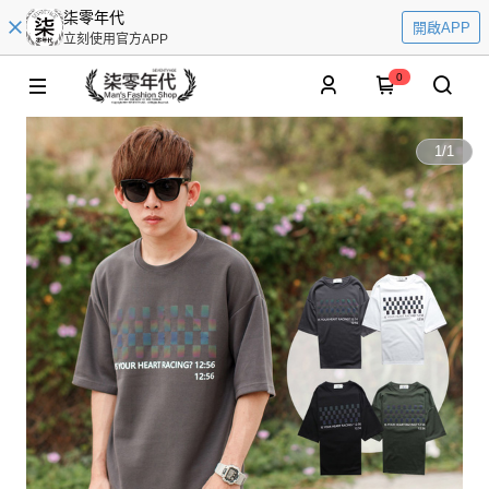
柒零年代
開啟APP
立刻使用官方APP
0
1
/
1