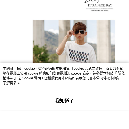
本網站中使用 cookie，欲查詢有關本網站使用 cookie 方式之詳情，及若您不希
望在電腦上使用 cookie 時應如何變更電腦的 cookie 設定，請參閱本網站「
隱私
權條款
」之 Cookie 聲明。您繼續使用本網站即表示您同意本公司得按本網站使
用條款之 Cookie 聲明使用 cookie。
了解更多 >
我知道了