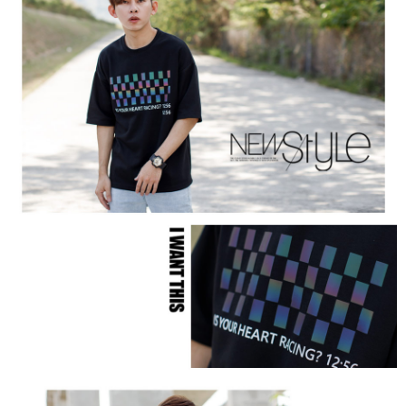
２．訂單成立數日內，您將收到繳費通知簡訊。
每筆NT$80，滿NT$1,800(含以上)免運費
３．收到繳費通知簡訊後14天內，點擊此簡訊中的連結，可透過四大超商／
ATM／網路銀行／等多元方式進行付款，方視為交易完成。
7-11付款取貨
※ 請注意：結帳手續完成當下不需立刻繳費，但若您需要取消訂單，請聯絡
每筆NT$80，滿NT$1,800(含以上)免運費
購買商品的店家。未經商家同意取消之訂單仍視為有效，需透過AFTEE先享
後付繳納相關費用。
先付款後7-11取貨
※ 交易是否成功請以「AFTEE先享後付 」之結帳頁面顯示為準，若有關於
是否繳費成功／繳費後需取消欲退款等相關疑問，請聯繫「AFTEE先享後付
每筆NT$80，滿NT$1,800(含以上)免運費
客戶支援中心」
https://netprotections.freshdesk.com/support/home
宅配
【注意事項】
１．透過由恩沛科技股份有限公司提供之「AFTEE先享後付」服務完成之交
每筆NT$120，滿NT$3,000(含以上)免運費
易，需依本服務之必要範圍內提供個人資料，並將交易相關給付款項請求債
權轉讓予恩沛科技股份有限公司。
海外宅配 (TWD)
查看運費
２．關於個人資料處理事宜，請瀏覽以下網址：
https://aftee.tw/terms/#terms3
３．未成年的使用者請事先徵得法定代理人或監護人之同意方可使用
「AFTEE先享後付」，若未經同意申辦者引起之損失，本公司不負相關責
任。
４．使用「AFTEE先享後付」時，將依據個別帳號之用戶狀況，依本公司即
時審查核予不同之上限額度；若仍有額度不足之情形，本公司將視審查結果
請求用戶進行身份認證。
５．嚴禁一人註冊多個帳號或使用他人資訊註冊。若發現惡意使用之情形，
恩沛科技股份有限公司將有權停止該用戶之使用額度並採取法律行動。