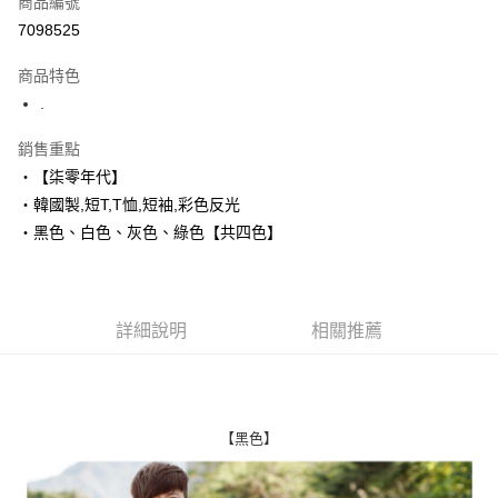
商品編號
超商取貨付款
7098525
LINE Pay
商品特色
Apple Pay
.
街口支付
銷售重點
‧【柒零年代】
悠遊付
‧韓國製,短T,T恤,短袖,彩色反光
Google Pay
‧黑色、白色、灰色、綠色【共四色】
AFTEE先享後付
相關說明
【關於「AFTEE先享後付」】
詳細說明
相關推薦
ATM付款
AFTEE先享後付是「在收到商品之後才付款」的支付方式。 讓您購物簡單
便利好安心！
１．簡單：不需註冊會員、不需綁卡、不需儲值。
運送方式
２．便利：只要手機號碼，簡訊認證，即可結帳。
３．安心：先確認商品／服務後，再付款。
全家付款取貨
【黑色】
每筆NT$80，滿NT$1,800(含以上)免運費
【「AFTEE先享後付」結帳流程】
１．於結帳方式選擇「AFTEE先享後付」後，將跳轉至「AFTEE先享後付」
先付款後全家取貨
結帳頁面，進行簡訊認證並確認金額後，即可完成結帳。