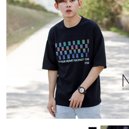
是否繳費成
先付款後7
付客戶支
每筆NT$8
【注意事
宅配
１．透過由
交易，需
每筆NT$1
求債權轉
２．關於
海外宅配 (
https://aft
３．未成
「AFTE
任。
４．使用「
即時審查
結果請求
５．嚴禁
形，恩沛
動。