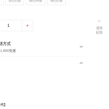
號
灰色L號
綠色M號
綠色L號
清除
紀錄
送方式
1,800免運
次付款
付款
年代】