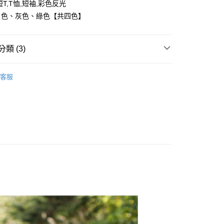
T,T恤,短袖,彩色反光
白色、灰色、綠色【共四色】
y
類 (3)
享後付
FTEE先享後付」】
客服
推薦
先享後付是「在收到商品之後才付款」的支付方式。 讓您購物簡單
心！
區/台灣直送
：不需註冊會員、不需綁卡、不需儲值。
：只要手機號碼，簡訊認證，即可結帳。
：先確認商品／服務後，再付款。
取貨
EE先享後付」結帳流程】
0，滿NT$1,800(含以上)免運費
方式選擇「AFTEE先享後付」後，將跳轉至「AFTEE先享後
頁面，進行簡訊認證並確認金額後，即可完成結帳。
全家取貨
成立數日內，您將收到繳費通知簡訊。
費通知簡訊後14天內，點擊此簡訊中的連結，可透過四大超商
0，滿NT$1,800(含以上)免運費
網路銀行／等多元方式進行付款，方視為交易完成。
：結帳手續完成當下不需立刻繳費，但若您需要取消訂單，請聯
取貨
的店家。未經商家同意取消之訂單仍視為有效，需透過AFTEE
繳納相關費用。
0，滿NT$1,800(含以上)免運費
否成功請以「AFTEE先享後付 」之結帳頁面顯示為準，若有關於