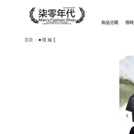
商品分類
限時
首頁
■ 短 袖 ║