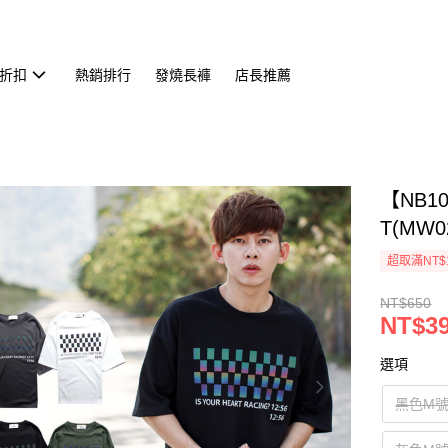
折扣
熱銷排行
發燒長褲
店長推薦
【NB
T(MW0
超取滿NT$
NT$650
NT$3
選項
黑色M