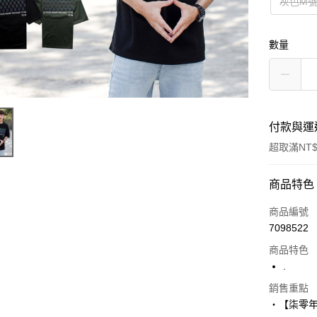
灰色M
數量
付款與運
超取滿NT$
付款方式
商品特色
信用卡一
商品編號
7098522
超商取貨
商品特色
LINE Pay
.
Apple Pay
銷售重點
‧【柒零
街口支付