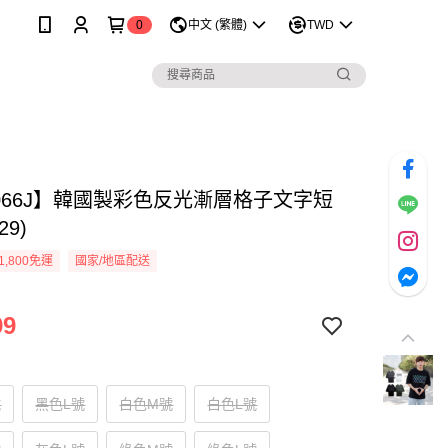
0
中文 (繁體)
TWD
1066J】韓國製彩色反光漸層格子文字短
29)
1,800免運
國家/地區配送
99
號
黑色L號
白色M號
白色L號