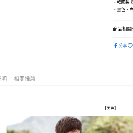
‧韓國製,短
‧黑色、
悠遊付
Google Pa
商品相關分
AFTEE先
相關說明
■ 短 袖 ║
【關於「A
分享
ATM付款
人氣商品
AFTEE
便利好安
✈️ 海外專
１．簡單
２．便利
運送方式
３．安心
說明
相關推薦
全家付款
【「AFT
每筆NT$8
１．於結帳
付」結帳
先付款後
２．訂單
３．收到繳
每筆NT$8
【黑色】
／ATM／
※ 請注意
7-11付款
絡購買商品
先享後付
每筆NT$8
※ 交易是