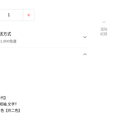
清除
送方式
紀錄
1,800免運
次付款
付款
年代】
,短袖,文字T
白色【共二色】