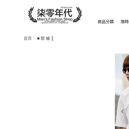
商品分類
限時
首頁
■ 短 袖 ║