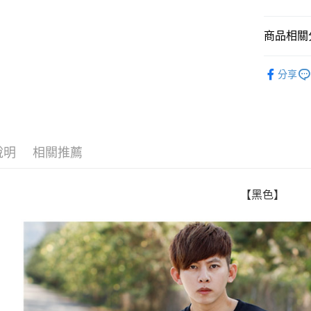
Google Pa
商品相關分
AFTEE先
相關說明
■ 短 袖 ║
【關於「A
分享
ATM付款
人氣商品
AFTEE
便利好安
✈️ 海外專
１．簡單
２．便利
運送方式
３．安心
說明
相關推薦
全家付款
【「AFT
每筆NT$8
１．於結帳
付」結帳
【黑色】
先付款後
２．訂單
３．收到繳
每筆NT$8
／ATM／
※ 請注意
7-11付款
絡購買商品
先享後付
每筆NT$8
※ 交易是
是否繳費成
先付款後7
付客戶支
每筆NT$8