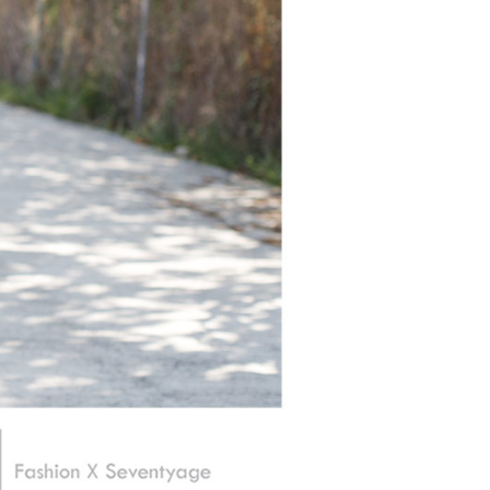
項】
恩沛科技股份有限公司提供之「AFTEE先享後付」服務完成之
依本服務之必要範圍內提供個人資料，並將交易相關給付款項請
20，滿NT$3,000(含以上)免運費
讓予恩沛科技股份有限公司。
個人資料處理事宜，請瀏覽以下網址：
TWD)
查看運費
ee.tw/terms/#terms3
年的使用者請事先徵得法定代理人或監護人之同意方可使用
E先享後付」，若未經同意申辦者引起之損失，本公司不負相關責
AFTEE先享後付」時，將依據個別帳號之用戶狀況，依本公司
核予不同之上限額度；若仍有額度不足之情形，本公司將視審查
用戶進行身份認證。
一人註冊多個帳號或使用他人資訊註冊。若發現惡意使用之情
科技股份有限公司將有權停止該用戶之使用額度並採取法律行