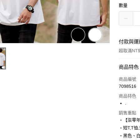
數量
付款與運
超取滿NT$
付款方式
商品特色
信用卡一
商品編號
7098516
超商取貨
商品特色
LINE Pay
.
Apple Pay
銷售重點
‧【柒零
街口支付
‧短T,T恤
‧黑色、
悠遊付