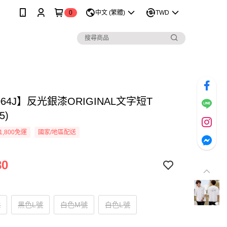
0
中文 (繁體)
TWD
064J】反光銀漆ORIGINAL文字短T
5)
1,800免運
國家/地區配送
80
號
黑色L號
白色M號
白色L號