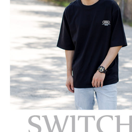
【注意事
宅配
１．透過由
交易，需
每筆NT$1
求債權轉
２．關於
海外宅配 (
https://aft
３．未成
「AFTE
任。
４．使用「
即時審查
結果請求
５．嚴禁
形，恩沛
動。