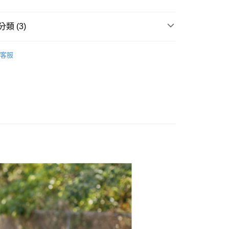
y
類 (3)
享後付
FTEE先享後付」】
客服
推薦
先享後付是「在收到商品之後才付款」的支付方式。 讓您購物簡單
心！
區/台灣直送
：不需註冊會員、不需綁卡、不需儲值。
：只要手機號碼，簡訊認證，即可結帳。
：先確認商品／服務後，再付款。
取貨
EE先享後付」結帳流程】
0，滿NT$1,800(含以上)免運費
方式選擇「AFTEE先享後付」後，將跳轉至「AFTEE先享後
頁面，進行簡訊認證並確認金額後，即可完成結帳。
全家取貨
成立數日內，您將收到繳費通知簡訊。
費通知簡訊後14天內，點擊此簡訊中的連結，可透過四大超商
0，滿NT$1,800(含以上)免運費
網路銀行／等多元方式進行付款，方視為交易完成。
：結帳手續完成當下不需立刻繳費，但若您需要取消訂單，請聯
取貨
的店家。未經商家同意取消之訂單仍視為有效，需透過AFTEE
繳納相關費用。
0，滿NT$1,800(含以上)免運費
否成功請以「AFTEE先享後付 」之結帳頁面顯示為準，若有關於
功／繳費後需取消欲退款等相關疑問，請聯繫「AFTEE先享後
-11取貨
援中心」
https://netprotections.freshdesk.com/support/home
0，滿NT$1,800(含以上)免運費