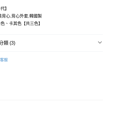
年代】
裝背心,背心外套,韓國製
綠色、卡其色【共三色】
y
類 (3)
享後付
FTEE先享後付」】
客服
推薦
先享後付是「在收到商品之後才付款」的支付方式。 讓您購物簡單
心！
區/台灣直送
：不需註冊會員、不需綁卡、不需儲值。
：只要手機號碼，簡訊認證，即可結帳。
：先確認商品／服務後，再付款。
取貨
EE先享後付」結帳流程】
0，滿NT$1,800(含以上)免運費
方式選擇「AFTEE先享後付」後，將跳轉至「AFTEE先享後
頁面，進行簡訊認證並確認金額後，即可完成結帳。
全家取貨
成立數日內，您將收到繳費通知簡訊。
費通知簡訊後14天內，點擊此簡訊中的連結，可透過四大超商
0，滿NT$1,800(含以上)免運費
網路銀行／等多元方式進行付款，方視為交易完成。
：結帳手續完成當下不需立刻繳費，但若您需要取消訂單，請聯
取貨