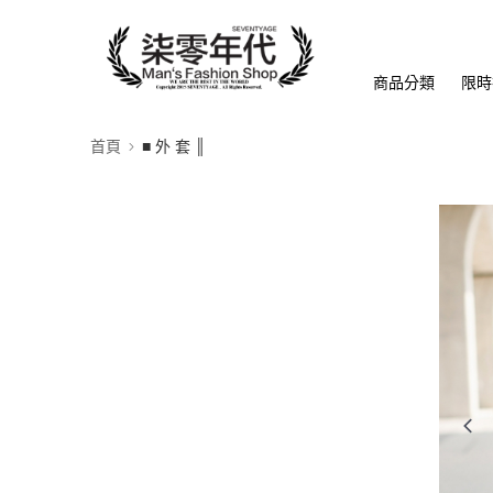
商品分類
限時
首頁
■ 外 套 ║