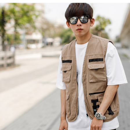
絡購買商品
先享後付
每筆NT$8
※ 交易是
是否繳費成
先付款後7
付客戶支
每筆NT$8
【注意事
宅配
１．透過由
交易，需
每筆NT$1
求債權轉
２．關於
海外宅配 (
https://aft
３．未成
「AFTE
任。
４．使用「
即時審查
結果請求
５．嚴禁
形，恩沛
動。