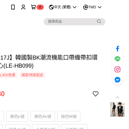
0
中文 (繁體)
TWD
1017J】韓國製BK潮流機能口帶織帶扣環
LE-HB099)
1,800免運
國家/地區配送
80
號
黑色L號
黑色XL號
綠色M號