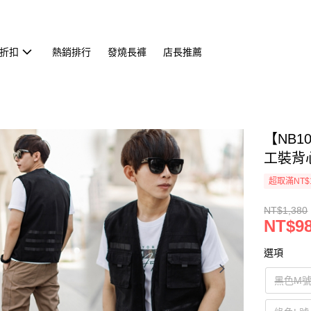
折扣
熱銷排行
發燒長褲
店長推薦
【NB
工裝背心(
超取滿NT$
NT$1,380
NT$9
選項
黑色M