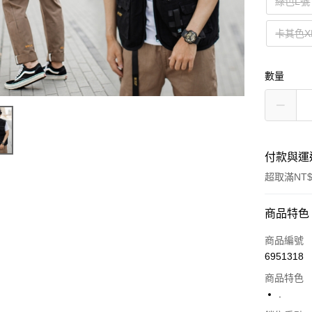
綠色L號
卡其色X
數量
付款與運
超取滿NT$
付款方式
商品特色
信用卡一
商品編號
6951318
超商取貨
商品特色
LINE Pay
.