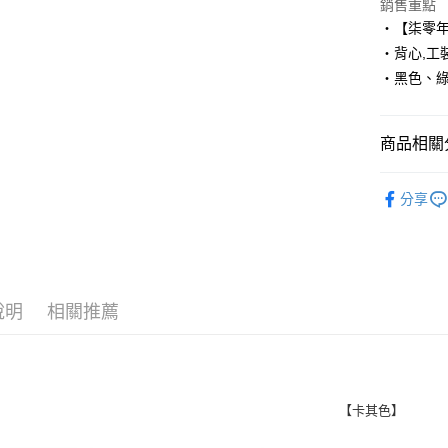
Apple Pay
銷售重點
‧【柒零
街口支付
‧背心,工
‧黑色、
悠遊付
Google Pa
商品相關分
AFTEE先
相關說明
■ 外 套 ║
【關於「A
分享
ATM付款
人氣商品
AFTEE
便利好安
✈️ 海外專
１．簡單
２．便利
運送方式
３．安心
說明
相關推薦
全家付款
【「AFT
每筆NT$8
１．於結帳
付」結帳
先付款後
２．訂單
３．收到繳
每筆NT$8
【卡其色】
／ATM／
※ 請注意
7-11付款