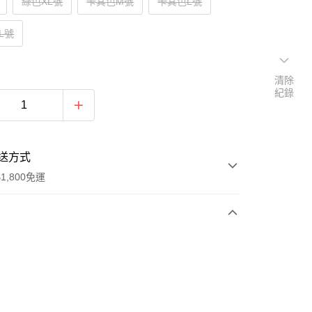
綠色XL號
卡其色M號
卡其色L號
L號
清除
紀錄
送方式
1,800免運
次付款
付款