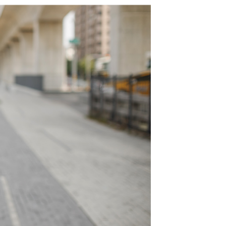
的店家。未經商家同意取消之訂單仍視為有效，需透過AFTEE
繳納相關費用。
0，滿NT$1,800(含以上)免運費
否成功請以「AFTEE先享後付 」之結帳頁面顯示為準，若有關於
功／繳費後需取消欲退款等相關疑問，請聯繫「AFTEE先享後
-11取貨
援中心」
https://netprotections.freshdesk.com/support/home
0，滿NT$1,800(含以上)免運費
項】
恩沛科技股份有限公司提供之「AFTEE先享後付」服務完成之
依本服務之必要範圍內提供個人資料，並將交易相關給付款項請
20，滿NT$3,000(含以上)免運費
讓予恩沛科技股份有限公司。
個人資料處理事宜，請瀏覽以下網址：
TWD)
查看運費
ee.tw/terms/#terms3
年的使用者請事先徵得法定代理人或監護人之同意方可使用
E先享後付」，若未經同意申辦者引起之損失，本公司不負相關責
AFTEE先享後付」時，將依據個別帳號之用戶狀況，依本公司
核予不同之上限額度；若仍有額度不足之情形，本公司將視審查
用戶進行身份認證。
一人註冊多個帳號或使用他人資訊註冊。若發現惡意使用之情
科技股份有限公司將有權停止該用戶之使用額度並採取法律行