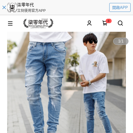
柒零年代
開啟APP
立刻使用官方APP
0
1
/
1