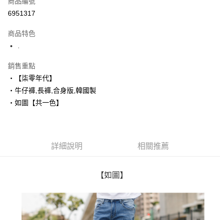
商品編號
超商取貨付款
6951317
LINE Pay
商品特色
Apple Pay
.
街口支付
銷售重點
‧【柒零年代】
悠遊付
‧牛仔褲,長褲,合身版,韓國製
Google Pay
‧如圖【共一色】
AFTEE先享後付
相關說明
【關於「AFTEE先享後付」】
詳細說明
相關推薦
ATM付款
AFTEE先享後付是「在收到商品之後才付款」的支付方式。 讓您購物簡單
便利好安心！
１．簡單：不需註冊會員、不需綁卡、不需儲值。
運送方式
２．便利：只要手機號碼，簡訊認證，即可結帳。
【如圖】
３．安心：先確認商品／服務後，再付款。
全家付款取貨
每筆NT$80，滿NT$1,800(含以上)免運費
【「AFTEE先享後付」結帳流程】
１．於結帳方式選擇「AFTEE先享後付」後，將跳轉至「AFTEE先享後付」
先付款後全家取貨
結帳頁面，進行簡訊認證並確認金額後，即可完成結帳。