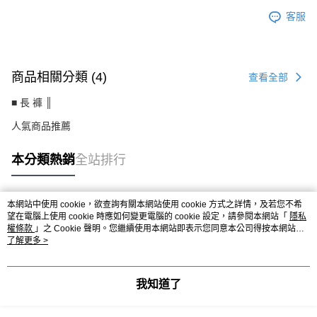
客服
商品相關分類 (4)
查看全部
■ 長 褲 ║
人氣商品推薦
本分類熱銷
全站排行
本網站中使用 cookie，欲查詢有關本網站使用 cookie 方式之詳情，及若您不希
熱門標籤
望在電腦上使用 cookie 時應如何變更電腦的 cookie 設定，請參閱本網站「
隱私
權條款
」之 Cookie 聲明。您繼續使用本網站即表示您同意本公司得按本網站使
用條款之 Cookie 聲明使用 cookie。
了解更多 >
我知道了