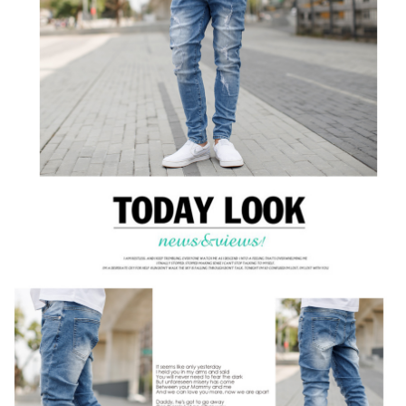
２．訂單成立數日內，您將收到繳費通知簡訊。
每筆NT$80，滿NT$1,800(含以上)免運費
３．收到繳費通知簡訊後14天內，點擊此簡訊中的連結，可透過四大超商／
ATM／網路銀行／等多元方式進行付款，方視為交易完成。
7-11付款取貨
※ 請注意：結帳手續完成當下不需立刻繳費，但若您需要取消訂單，請聯絡
每筆NT$80，滿NT$1,800(含以上)免運費
購買商品的店家。未經商家同意取消之訂單仍視為有效，需透過AFTEE先享
後付繳納相關費用。
先付款後7-11取貨
※ 交易是否成功請以「AFTEE先享後付 」之結帳頁面顯示為準，若有關於
是否繳費成功／繳費後需取消欲退款等相關疑問，請聯繫「AFTEE先享後付
每筆NT$80，滿NT$1,800(含以上)免運費
客戶支援中心」
https://netprotections.freshdesk.com/support/home
宅配
【注意事項】
１．透過由恩沛科技股份有限公司提供之「AFTEE先享後付」服務完成之交
每筆NT$120，滿NT$3,000(含以上)免運費
易，需依本服務之必要範圍內提供個人資料，並將交易相關給付款項請求債
權轉讓予恩沛科技股份有限公司。
海外宅配 (TWD)
查看運費
２．關於個人資料處理事宜，請瀏覽以下網址：
https://aftee.tw/terms/#terms3
３．未成年的使用者請事先徵得法定代理人或監護人之同意方可使用
「AFTEE先享後付」，若未經同意申辦者引起之損失，本公司不負相關責
任。
４．使用「AFTEE先享後付」時，將依據個別帳號之用戶狀況，依本公司即
時審查核予不同之上限額度；若仍有額度不足之情形，本公司將視審查結果
請求用戶進行身份認證。
５．嚴禁一人註冊多個帳號或使用他人資訊註冊。若發現惡意使用之情形，
恩沛科技股份有限公司將有權停止該用戶之使用額度並採取法律行動。