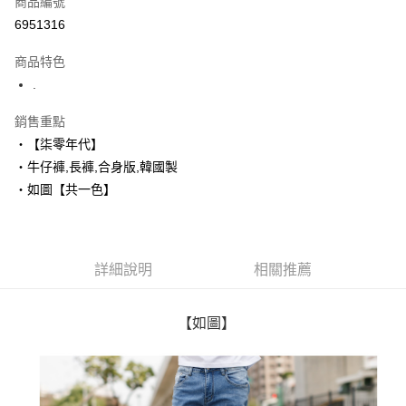
商品編號
超商取貨付款
6951316
LINE Pay
商品特色
Apple Pay
.
街口支付
銷售重點
‧【柒零年代】
悠遊付
‧牛仔褲,長褲,合身版,韓國製
Google Pay
‧如圖【共一色】
AFTEE先享後付
相關說明
【關於「AFTEE先享後付」】
詳細說明
相關推薦
ATM付款
AFTEE先享後付是「在收到商品之後才付款」的支付方式。 讓您購物簡單
便利好安心！
１．簡單：不需註冊會員、不需綁卡、不需儲值。
運送方式
２．便利：只要手機號碼，簡訊認證，即可結帳。
【如圖】
３．安心：先確認商品／服務後，再付款。
全家付款取貨
每筆NT$80，滿NT$1,800(含以上)免運費
【「AFTEE先享後付」結帳流程】
１．於結帳方式選擇「AFTEE先享後付」後，將跳轉至「AFTEE先享後付」
先付款後全家取貨
結帳頁面，進行簡訊認證並確認金額後，即可完成結帳。