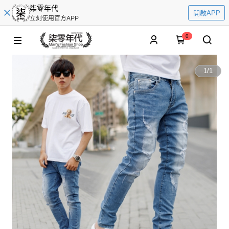
柒零年代
開啟APP
立刻使用官方APP
0
1
/
1