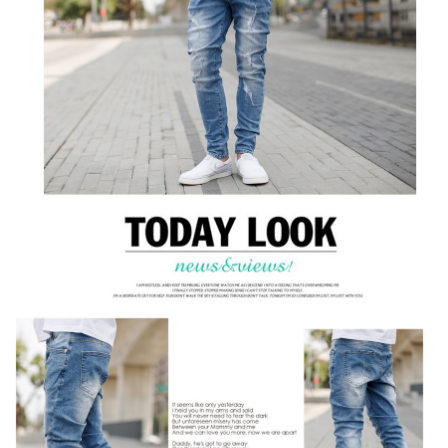
２．訂單成立數日內，您將收到繳費通知簡訊。
每筆NT$80，滿NT$1,800(含以上)免運費
３．收到繳費通知簡訊後14天內，點擊此簡訊中的連結，可透過四大超商／
ATM／網路銀行／等多元方式進行付款，方視為交易完成。
7-11付款取貨
※ 請注意：結帳手續完成當下不需立刻繳費，但若您需要取消訂單，請聯絡
每筆NT$80，滿NT$1,800(含以上)免運費
購買商品的店家。未經商家同意取消之訂單仍視為有效，需透過AFTEE先享
後付繳納相關費用。
先付款後7-11取貨
※ 交易是否成功請以「AFTEE先享後付 」之結帳頁面顯示為準，若有關於
是否繳費成功／繳費後需取消欲退款等相關疑問，請聯繫「AFTEE先享後付
每筆NT$80，滿NT$1,800(含以上)免運費
客戶支援中心」
https://netprotections.freshdesk.com/support/home
宅配
【注意事項】
１．透過由恩沛科技股份有限公司提供之「AFTEE先享後付」服務完成之交
每筆NT$120，滿NT$3,000(含以上)免運費
易，需依本服務之必要範圍內提供個人資料，並將交易相關給付款項請求債
權轉讓予恩沛科技股份有限公司。
海外宅配 (TWD)
查看運費
２．關於個人資料處理事宜，請瀏覽以下網址：
https://aftee.tw/terms/#terms3
３．未成年的使用者請事先徵得法定代理人或監護人之同意方可使用
「AFTEE先享後付」，若未經同意申辦者引起之損失，本公司不負相關責
任。
４．使用「AFTEE先享後付」時，將依據個別帳號之用戶狀況，依本公司即
時審查核予不同之上限額度；若仍有額度不足之情形，本公司將視審查結果
請求用戶進行身份認證。
５．嚴禁一人註冊多個帳號或使用他人資訊註冊。若發現惡意使用之情形，
恩沛科技股份有限公司將有權停止該用戶之使用額度並採取法律行動。