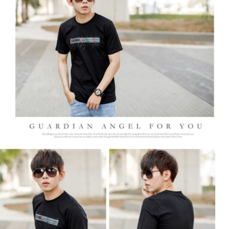
２．訂單成立數日內，您將收到繳費通知簡訊。
每筆NT$80，滿NT$1,800(含以上)免運費
３．收到繳費通知簡訊後14天內，點擊此簡訊中的連結，可透過四大超商／
ATM／網路銀行／等多元方式進行付款，方視為交易完成。
7-11付款取貨
※ 請注意：結帳手續完成當下不需立刻繳費，但若您需要取消訂單，請聯絡
每筆NT$80，滿NT$1,800(含以上)免運費
購買商品的店家。未經商家同意取消之訂單仍視為有效，需透過AFTEE先享
後付繳納相關費用。
先付款後7-11取貨
※ 交易是否成功請以「AFTEE先享後付 」之結帳頁面顯示為準，若有關於
是否繳費成功／繳費後需取消欲退款等相關疑問，請聯繫「AFTEE先享後付
每筆NT$80，滿NT$1,800(含以上)免運費
客戶支援中心」
https://netprotections.freshdesk.com/support/home
宅配
【注意事項】
１．透過由恩沛科技股份有限公司提供之「AFTEE先享後付」服務完成之交
每筆NT$120，滿NT$3,000(含以上)免運費
易，需依本服務之必要範圍內提供個人資料，並將交易相關給付款項請求債
權轉讓予恩沛科技股份有限公司。
海外宅配 (TWD)
查看運費
２．關於個人資料處理事宜，請瀏覽以下網址：
https://aftee.tw/terms/#terms3
３．未成年的使用者請事先徵得法定代理人或監護人之同意方可使用
「AFTEE先享後付」，若未經同意申辦者引起之損失，本公司不負相關責
任。
４．使用「AFTEE先享後付」時，將依據個別帳號之用戶狀況，依本公司即
時審查核予不同之上限額度；若仍有額度不足之情形，本公司將視審查結果
請求用戶進行身份認證。
５．嚴禁一人註冊多個帳號或使用他人資訊註冊。若發現惡意使用之情形，
恩沛科技股份有限公司將有權停止該用戶之使用額度並採取法律行動。