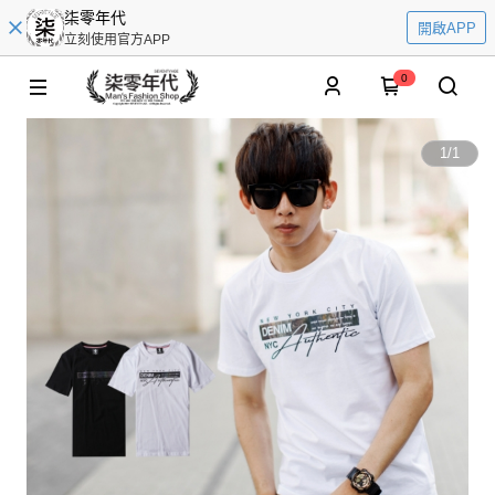
柒零年代
開啟APP
立刻使用官方APP
0
1
/
1