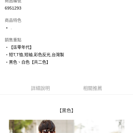
商品編號
超商取貨付款
6951293
LINE Pay
商品特色
Apple Pay
.
街口支付
銷售重點
‧【柒零年代】
悠遊付
‧短T,T恤,短袖,彩色反光,台灣製
Google Pay
‧黑色、白色【共二色】
AFTEE先享後付
相關說明
【關於「AFTEE先享後付」】
詳細說明
相關推薦
ATM付款
AFTEE先享後付是「在收到商品之後才付款」的支付方式。 讓您購物簡單
便利好安心！
１．簡單：不需註冊會員、不需綁卡、不需儲值。
運送方式
２．便利：只要手機號碼，簡訊認證，即可結帳。
【黑色】
３．安心：先確認商品／服務後，再付款。
全家付款取貨
每筆NT$80，滿NT$1,800(含以上)免運費
【「AFTEE先享後付」結帳流程】
１．於結帳方式選擇「AFTEE先享後付」後，將跳轉至「AFTEE先享後付」
先付款後全家取貨
結帳頁面，進行簡訊認證並確認金額後，即可完成結帳。