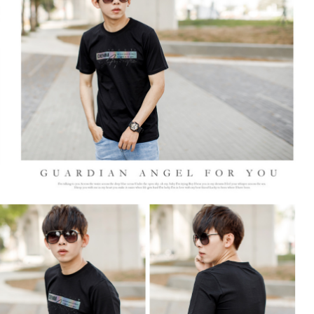
２．訂單成立數日內，您將收到繳費通知簡訊。
每筆NT$80，滿NT$1,800(含以上)免運費
３．收到繳費通知簡訊後14天內，點擊此簡訊中的連結，可透過四大超商／
ATM／網路銀行／等多元方式進行付款，方視為交易完成。
7-11付款取貨
※ 請注意：結帳手續完成當下不需立刻繳費，但若您需要取消訂單，請聯絡
每筆NT$80，滿NT$1,800(含以上)免運費
購買商品的店家。未經商家同意取消之訂單仍視為有效，需透過AFTEE先享
後付繳納相關費用。
先付款後7-11取貨
※ 交易是否成功請以「AFTEE先享後付 」之結帳頁面顯示為準，若有關於
是否繳費成功／繳費後需取消欲退款等相關疑問，請聯繫「AFTEE先享後付
每筆NT$80，滿NT$1,800(含以上)免運費
客戶支援中心」
https://netprotections.freshdesk.com/support/home
宅配
【注意事項】
１．透過由恩沛科技股份有限公司提供之「AFTEE先享後付」服務完成之交
每筆NT$120，滿NT$3,000(含以上)免運費
易，需依本服務之必要範圍內提供個人資料，並將交易相關給付款項請求債
權轉讓予恩沛科技股份有限公司。
海外宅配 (TWD)
查看運費
２．關於個人資料處理事宜，請瀏覽以下網址：
https://aftee.tw/terms/#terms3
３．未成年的使用者請事先徵得法定代理人或監護人之同意方可使用
「AFTEE先享後付」，若未經同意申辦者引起之損失，本公司不負相關責
任。
４．使用「AFTEE先享後付」時，將依據個別帳號之用戶狀況，依本公司即
時審查核予不同之上限額度；若仍有額度不足之情形，本公司將視審查結果
請求用戶進行身份認證。
５．嚴禁一人註冊多個帳號或使用他人資訊註冊。若發現惡意使用之情形，
恩沛科技股份有限公司將有權停止該用戶之使用額度並採取法律行動。