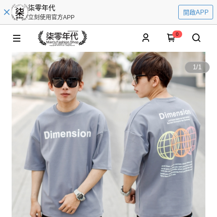
柒零年代
開啟APP
立刻使用官方APP
0
1
/
1