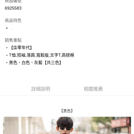
商品編號
超商取貨付款
6925583
LINE Pay
商品特色
Apple Pay
.
街口支付
銷售重點
‧【柒零年代】
悠遊付
‧T恤,短袖,落肩,寬鬆版,文字T,高磅棉
Google Pay
‧黑色、白色、灰藍【共三色】
AFTEE先享後付
相關說明
【關於「AFTEE先享後付」】
詳細說明
相關推薦
ATM付款
AFTEE先享後付是「在收到商品之後才付款」的支付方式。 讓您購物簡單
便利好安心！
１．簡單：不需註冊會員、不需綁卡、不需儲值。
運送方式
２．便利：只要手機號碼，簡訊認證，即可結帳。
【黑色】
３．安心：先確認商品／服務後，再付款。
全家付款取貨
每筆NT$80，滿NT$1,800(含以上)免運費
【「AFTEE先享後付」結帳流程】
１．於結帳方式選擇「AFTEE先享後付」後，將跳轉至「AFTEE先享後付」
先付款後全家取貨
結帳頁面，進行簡訊認證並確認金額後，即可完成結帳。