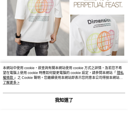
本網站中使用 cookie，欲查詢有關本網站使用 cookie 方式之詳情，及若您不希
望在電腦上使用 cookie 時應如何變更電腦的 cookie 設定，請參閱本網站「
隱私
權條款
」之 Cookie 聲明。您繼續使用本網站即表示您同意本公司得按本網站使
用條款之 Cookie 聲明使用 cookie。
了解更多 >
我知道了