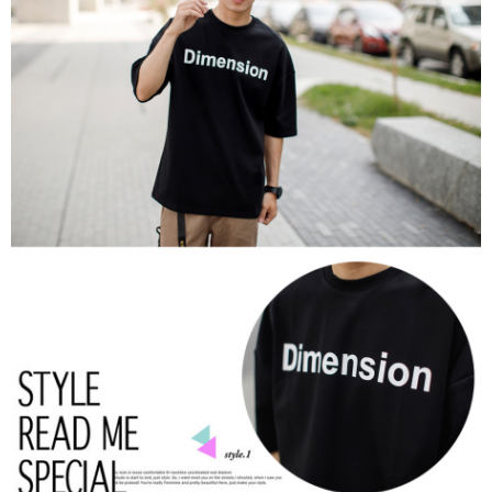
２．訂單成立數日內，您將收到繳費通知簡訊。
每筆NT$80，滿NT$1,800(含以上)免運費
３．收到繳費通知簡訊後14天內，點擊此簡訊中的連結，可透過四大超商／
ATM／網路銀行／等多元方式進行付款，方視為交易完成。
7-11付款取貨
※ 請注意：結帳手續完成當下不需立刻繳費，但若您需要取消訂單，請聯絡
每筆NT$80，滿NT$1,800(含以上)免運費
購買商品的店家。未經商家同意取消之訂單仍視為有效，需透過AFTEE先享
後付繳納相關費用。
先付款後7-11取貨
※ 交易是否成功請以「AFTEE先享後付 」之結帳頁面顯示為準，若有關於
是否繳費成功／繳費後需取消欲退款等相關疑問，請聯繫「AFTEE先享後付
每筆NT$80，滿NT$1,800(含以上)免運費
客戶支援中心」
https://netprotections.freshdesk.com/support/home
宅配
【注意事項】
１．透過由恩沛科技股份有限公司提供之「AFTEE先享後付」服務完成之交
每筆NT$120，滿NT$3,000(含以上)免運費
易，需依本服務之必要範圍內提供個人資料，並將交易相關給付款項請求債
權轉讓予恩沛科技股份有限公司。
海外宅配 (TWD)
查看運費
２．關於個人資料處理事宜，請瀏覽以下網址：
https://aftee.tw/terms/#terms3
３．未成年的使用者請事先徵得法定代理人或監護人之同意方可使用
「AFTEE先享後付」，若未經同意申辦者引起之損失，本公司不負相關責
任。
４．使用「AFTEE先享後付」時，將依據個別帳號之用戶狀況，依本公司即
時審查核予不同之上限額度；若仍有額度不足之情形，本公司將視審查結果
請求用戶進行身份認證。
５．嚴禁一人註冊多個帳號或使用他人資訊註冊。若發現惡意使用之情形，
恩沛科技股份有限公司將有權停止該用戶之使用額度並採取法律行動。