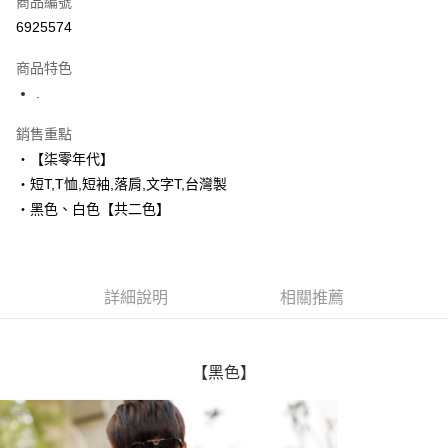
商品編號
超商取貨付款
6925574
LINE Pay
商品特色
Apple Pay
.
街口支付
銷售重點
‧【柒零年代】
悠遊付
‧短T,T恤,短袖,落肩,文字T,台灣製
Google Pay
‧黑色、白色【共二色】
AFTEE先享後付
相關說明
【關於「AFTEE先享後付」】
詳細說明
相關推薦
ATM付款
AFTEE先享後付是「在收到商品之後才付款」的支付方式。 讓您購物簡單
便利好安心！
１．簡單：不需註冊會員、不需綁卡、不需儲值。
運送方式
２．便利：只要手機號碼，簡訊認證，即可結帳。
【黑色】
３．安心：先確認商品／服務後，再付款。
全家付款取貨
每筆NT$80，滿NT$1,800(含以上)免運費
【「AFTEE先享後付」結帳流程】
１．於結帳方式選擇「AFTEE先享後付」後，將跳轉至「AFTEE先享後付」
先付款後全家取貨
結帳頁面，進行簡訊認證並確認金額後，即可完成結帳。