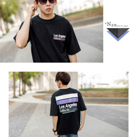
２．訂單成立數日內，您將收到繳費通知簡訊。
每筆NT$80，滿NT$1,800(含以上)免運費
３．收到繳費通知簡訊後14天內，點擊此簡訊中的連結，可透過四大超商／
ATM／網路銀行／等多元方式進行付款，方視為交易完成。
7-11付款取貨
※ 請注意：結帳手續完成當下不需立刻繳費，但若您需要取消訂單，請聯絡
每筆NT$80，滿NT$1,800(含以上)免運費
購買商品的店家。未經商家同意取消之訂單仍視為有效，需透過AFTEE先享
後付繳納相關費用。
先付款後7-11取貨
※ 交易是否成功請以「AFTEE先享後付 」之結帳頁面顯示為準，若有關於
是否繳費成功／繳費後需取消欲退款等相關疑問，請聯繫「AFTEE先享後付
每筆NT$80，滿NT$1,800(含以上)免運費
客戶支援中心」
https://netprotections.freshdesk.com/support/home
宅配
【注意事項】
１．透過由恩沛科技股份有限公司提供之「AFTEE先享後付」服務完成之交
每筆NT$120，滿NT$3,000(含以上)免運費
易，需依本服務之必要範圍內提供個人資料，並將交易相關給付款項請求債
權轉讓予恩沛科技股份有限公司。
海外宅配 (TWD)
查看運費
２．關於個人資料處理事宜，請瀏覽以下網址：
https://aftee.tw/terms/#terms3
３．未成年的使用者請事先徵得法定代理人或監護人之同意方可使用
「AFTEE先享後付」，若未經同意申辦者引起之損失，本公司不負相關責
任。
４．使用「AFTEE先享後付」時，將依據個別帳號之用戶狀況，依本公司即
時審查核予不同之上限額度；若仍有額度不足之情形，本公司將視審查結果
請求用戶進行身份認證。
５．嚴禁一人註冊多個帳號或使用他人資訊註冊。若發現惡意使用之情形，
恩沛科技股份有限公司將有權停止該用戶之使用額度並採取法律行動。