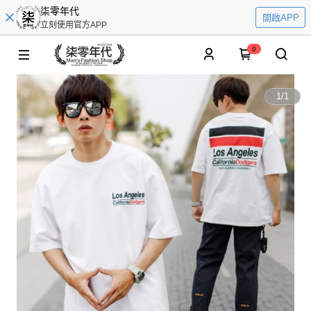
柒零年代
開啟APP
立刻使用官方APP
0
1
/
1