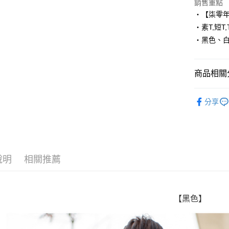
Apple Pay
銷售重點
‧【柒零
街口支付
‧素T,短T
‧黑色、
悠遊付
Google Pa
商品相關分
AFTEE先
相關說明
■ 短 袖 ║
【關於「A
分享
ATM付款
人氣商品
AFTEE
便利好安
✈️ 海外專
１．簡單
２．便利
運送方式
３．安心
說明
相關推薦
全家付款
【「AFT
每筆NT$8
１．於結帳
付」結帳
先付款後
２．訂單
【黑色】
３．收到繳
每筆NT$8
／ATM／
※ 請注意
7-11付款