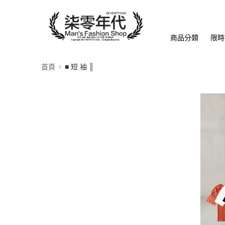
商品分類
限時
首頁
■ 短 袖 ║