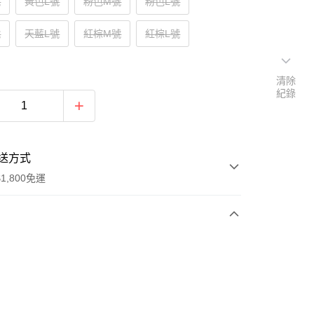
號
黃色L號
粉色M號
粉色L號
號
天藍L號
紅棕M號
紅棕L號
清除
紀錄
送方式
1,800免運
次付款
付款