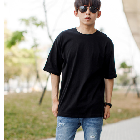
絡購買商品
先享後付
每筆NT$8
※ 交易是
是否繳費成
先付款後7
付客戶支
每筆NT$8
【注意事
宅配
１．透過由
交易，需
每筆NT$1
求債權轉
２．關於
海外宅配 (
https://aft
３．未成
「AFTE
任。
４．使用「
即時審查
結果請求
５．嚴禁
形，恩沛
動。