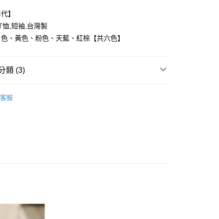
年代】
,T恤,短袖,台灣製
白色、黃色、粉色、天藍、紅棕【共六色】
y
類 (3)
享後付
FTEE先享後付」】
客服
推薦
先享後付是「在收到商品之後才付款」的支付方式。 讓您購物簡單
心！
區/台灣直送
：不需註冊會員、不需綁卡、不需儲值。
：只要手機號碼，簡訊認證，即可結帳。
：先確認商品／服務後，再付款。
取貨
EE先享後付」結帳流程】
0，滿NT$1,800(含以上)免運費
方式選擇「AFTEE先享後付」後，將跳轉至「AFTEE先享後
頁面，進行簡訊認證並確認金額後，即可完成結帳。
全家取貨
成立數日內，您將收到繳費通知簡訊。
費通知簡訊後14天內，點擊此簡訊中的連結，可透過四大超商
0，滿NT$1,800(含以上)免運費
網路銀行／等多元方式進行付款，方視為交易完成。
：結帳手續完成當下不需立刻繳費，但若您需要取消訂單，請聯
取貨