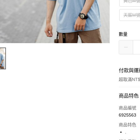
黃色M
天藍M
數量
付款與運
超取滿NT$
付款方式
商品特色
信用卡一
商品編號
6925563
超商取貨
商品特色
LINE Pay
.