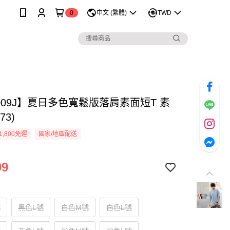
0
中文 (繁體)
TWD
009J】夏日多色寬鬆版落肩素面短T 素
73)
1,800免運
國家/地區配送
99
號
黑色L號
白色M號
白色L號