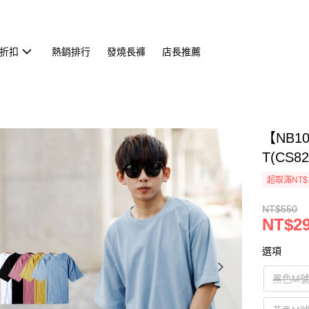
折扣
熱銷排行
發燒長褲
店長推薦
【NB1
T(CS82
超取滿NT$
NT$550
NT$2
選項
黑色M