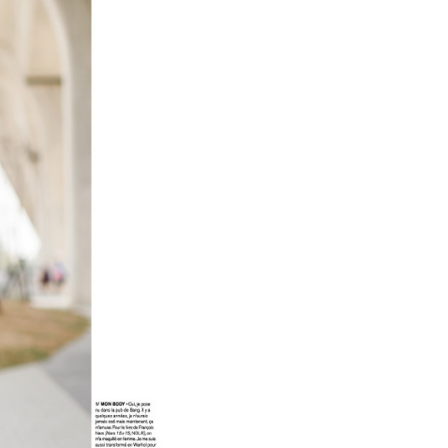
的店家。未經商家同意取消之訂單仍視為有效，需透過AFTEE
繳納相關費用。
0，滿NT$1,800(含以上)免運費
否成功請以「AFTEE先享後付 」之結帳頁面顯示為準，若有關於
功／繳費後需取消欲退款等相關疑問，請聯繫「AFTEE先享後
-11取貨
援中心」
https://netprotections.freshdesk.com/support/home
0，滿NT$1,800(含以上)免運費
項】
恩沛科技股份有限公司提供之「AFTEE先享後付」服務完成之
依本服務之必要範圍內提供個人資料，並將交易相關給付款項請
20，滿NT$3,000(含以上)免運費
讓予恩沛科技股份有限公司。
個人資料處理事宜，請瀏覽以下網址：
TWD)
查看運費
ee.tw/terms/#terms3
年的使用者請事先徵得法定代理人或監護人之同意方可使用
E先享後付」，若未經同意申辦者引起之損失，本公司不負相關責
AFTEE先享後付」時，將依據個別帳號之用戶狀況，依本公司
核予不同之上限額度；若仍有額度不足之情形，本公司將視審查
用戶進行身份認證。
一人註冊多個帳號或使用他人資訊註冊。若發現惡意使用之情
科技股份有限公司將有權停止該用戶之使用額度並採取法律行