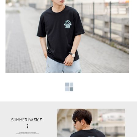
２．訂單成立數日內，您將收到繳費通知簡訊。
每筆NT$80，滿NT$1,800(含以上)免運費
３．收到繳費通知簡訊後14天內，點擊此簡訊中的連結，可透過四大超商／
ATM／網路銀行／等多元方式進行付款，方視為交易完成。
7-11付款取貨
※ 請注意：結帳手續完成當下不需立刻繳費，但若您需要取消訂單，請聯絡
每筆NT$80，滿NT$1,800(含以上)免運費
購買商品的店家。未經商家同意取消之訂單仍視為有效，需透過AFTEE先享
後付繳納相關費用。
先付款後7-11取貨
※ 交易是否成功請以「AFTEE先享後付 」之結帳頁面顯示為準，若有關於
是否繳費成功／繳費後需取消欲退款等相關疑問，請聯繫「AFTEE先享後付
每筆NT$80，滿NT$1,800(含以上)免運費
客戶支援中心」
https://netprotections.freshdesk.com/support/home
宅配
【注意事項】
１．透過由恩沛科技股份有限公司提供之「AFTEE先享後付」服務完成之交
每筆NT$120，滿NT$3,000(含以上)免運費
易，需依本服務之必要範圍內提供個人資料，並將交易相關給付款項請求債
權轉讓予恩沛科技股份有限公司。
海外宅配 (TWD)
查看運費
２．關於個人資料處理事宜，請瀏覽以下網址：
https://aftee.tw/terms/#terms3
３．未成年的使用者請事先徵得法定代理人或監護人之同意方可使用
「AFTEE先享後付」，若未經同意申辦者引起之損失，本公司不負相關責
任。
４．使用「AFTEE先享後付」時，將依據個別帳號之用戶狀況，依本公司即
時審查核予不同之上限額度；若仍有額度不足之情形，本公司將視審查結果
請求用戶進行身份認證。
５．嚴禁一人註冊多個帳號或使用他人資訊註冊。若發現惡意使用之情形，
恩沛科技股份有限公司將有權停止該用戶之使用額度並採取法律行動。