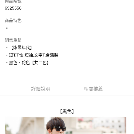
商品編號
超商取貨付款
6925556
LINE Pay
商品特色
Apple Pay
.
街口支付
銷售重點
‧【柒零年代】
悠遊付
‧短T,T恤,短袖,文字T,台灣製
Google Pay
‧黑色、駝色【共二色】
AFTEE先享後付
相關說明
【關於「AFTEE先享後付」】
詳細說明
相關推薦
ATM付款
AFTEE先享後付是「在收到商品之後才付款」的支付方式。 讓您購物簡單
便利好安心！
１．簡單：不需註冊會員、不需綁卡、不需儲值。
運送方式
２．便利：只要手機號碼，簡訊認證，即可結帳。
【黑色】
３．安心：先確認商品／服務後，再付款。
全家付款取貨
每筆NT$80，滿NT$1,800(含以上)免運費
【「AFTEE先享後付」結帳流程】
１．於結帳方式選擇「AFTEE先享後付」後，將跳轉至「AFTEE先享後付」
先付款後全家取貨
結帳頁面，進行簡訊認證並確認金額後，即可完成結帳。