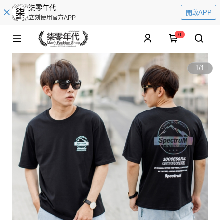
柒零年代
開啟APP
立刻使用官方APP
0
1
/
1