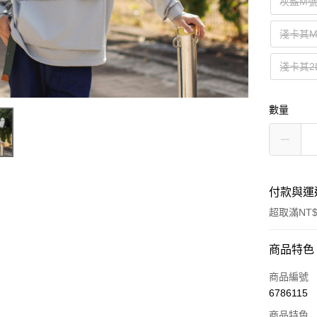
灰藍M
淺卡其
淺卡其2
數量
付款與運
超取滿NT$
付款方式
商品特色
信用卡一
商品編號
6786115
超商取貨
商品特色