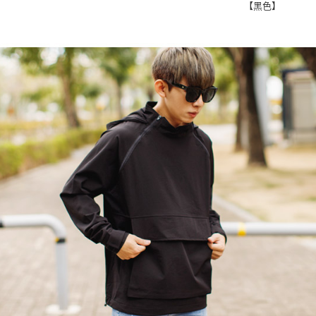
每筆NT$8
【黑色】
／ATM／
※ 請注意
7-11付款
絡購買商品
先享後付
每筆NT$8
※ 交易是
是否繳費成
先付款後7
付客戶支
每筆NT$8
【注意事
宅配
１．透過由
交易，需
每筆NT$1
求債權轉
２．關於
https://aft
３．未成
「AFTE
任。
４．使用「
即時審查
結果請求
５．嚴禁
形，恩沛
動。