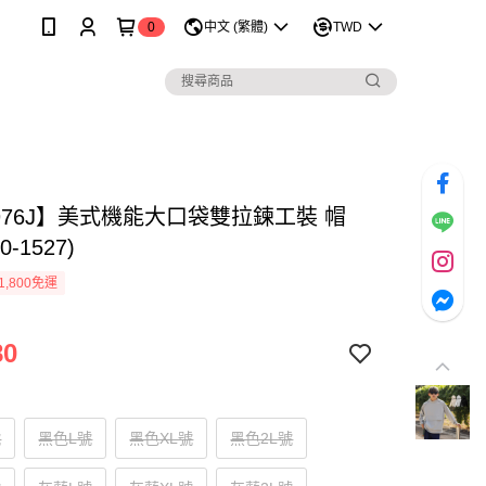
0
中文 (繁體)
TWD
976J】美式機能大口袋雙拉鍊工裝 帽
0-1527)
1,800免運
80
號
黑色L號
黑色XL號
黑色2L號