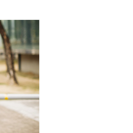
0，滿NT$1,800(含以上)免運費
網路銀行／等多元方式進行付款，方視為交易完成。
：結帳手續完成當下不需立刻繳費，但若您需要取消訂單，請聯
取貨
的店家。未經商家同意取消之訂單仍視為有效，需透過AFTEE
繳納相關費用。
0，滿NT$1,800(含以上)免運費
否成功請以「AFTEE先享後付 」之結帳頁面顯示為準，若有關於
功／繳費後需取消欲退款等相關疑問，請聯繫「AFTEE先享後
-11取貨
援中心」
https://netprotections.freshdesk.com/support/home
0，滿NT$1,800(含以上)免運費
項】
恩沛科技股份有限公司提供之「AFTEE先享後付」服務完成之
依本服務之必要範圍內提供個人資料，並將交易相關給付款項請
20，滿NT$3,000(含以上)免運費
讓予恩沛科技股份有限公司。
個人資料處理事宜，請瀏覽以下網址：
ee.tw/terms/#terms3
年的使用者請事先徵得法定代理人或監護人之同意方可使用
E先享後付」，若未經同意申辦者引起之損失，本公司不負相關責
AFTEE先享後付」時，將依據個別帳號之用戶狀況，依本公司
核予不同之上限額度；若仍有額度不足之情形，本公司將視審查
用戶進行身份認證。
一人註冊多個帳號或使用他人資訊註冊。若發現惡意使用之情
科技股份有限公司將有權停止該用戶之使用額度並採取法律行