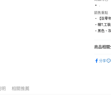
LINE Pay
.
Apple Pay
銷售重點
‧【柒零
街口支付
‧帽T,工
‧黑色、
悠遊付
Google Pa
商品相關分
AFTEE先
相關說明
■ 長 袖 ║
【關於「A
分享
ATM付款
人氣商品
AFTEE
便利好安
１．簡單
２．便利
運送方式
３．安心
說明
相關推薦
全家付款
【「AFT
每筆NT$8
１．於結帳
付」結帳
先付款後
２．訂單
３．收到繳