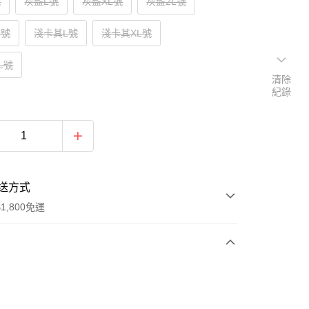
號
灰藍L號
灰藍XL號
灰藍2L號
M號
淺卡其L號
淺卡其XL號
L號
清除
紀錄
送方式
1,800免運
次付款
付款