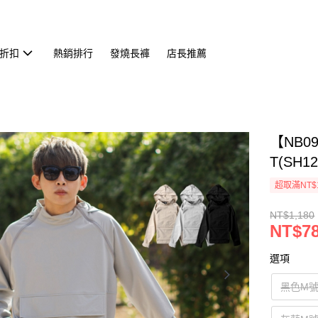
折扣
熱銷排行
發燒長褲
店長推薦
【NB0
T(SH12
超取滿NT$
NT$1,180
NT$7
選項
黑色M