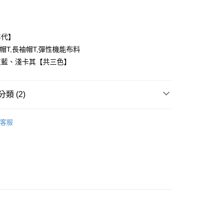
年代】
裝帽T,長袖帽T,彈性機能布料
灰藍、淺卡其【共三色】
y
類 (2)
享後付
FTEE先享後付」】
客服
推薦
先享後付是「在收到商品之後才付款」的支付方式。 讓您購物簡單
心！
：不需註冊會員、不需綁卡、不需儲值。
：只要手機號碼，簡訊認證，即可結帳。
：先確認商品／服務後，再付款。
取貨
EE先享後付」結帳流程】
0，滿NT$1,800(含以上)免運費
方式選擇「AFTEE先享後付」後，將跳轉至「AFTEE先享後
頁面，進行簡訊認證並確認金額後，即可完成結帳。
全家取貨
成立數日內，您將收到繳費通知簡訊。
費通知簡訊後14天內，點擊此簡訊中的連結，可透過四大超商