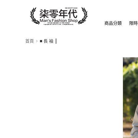
商品分類
限時
首頁
■ 長 袖 ║