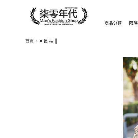
商品分類
限時
首頁
■ 長 袖 ║