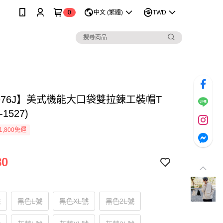
0
中文 (繁體)
TWD
0976J】美式機能大口袋雙拉鍊工裝帽T
-1527)
1,800免運
80
號
黑色L號
黑色XL號
黑色2L號