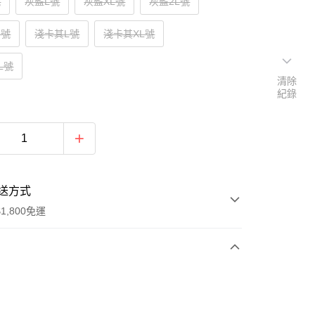
號
灰藍L號
灰藍XL號
灰藍2L號
M號
淺卡其L號
淺卡其XL號
L號
清除
紀錄
送方式
1,800免運
次付款
付款