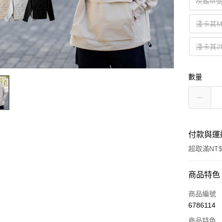
灰藍M
淺卡其
淺卡其2
數量
付款與運
超取滿NT$
付款方式
商品特色
信用卡一
商品編號
6786114
超商取貨
商品特色