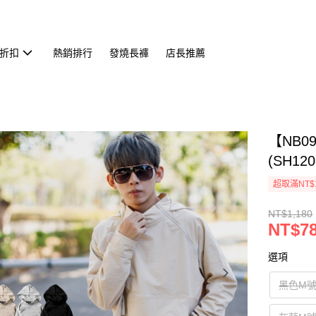
折扣
熱銷排行
發燒長褲
店長推薦
【NB
(SH120
超取滿NT$
NT$1,180
NT$7
選項
黑色M