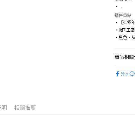
LINE Pay
.
Apple Pay
銷售重點
‧【柒零
街口支付
‧帽T,工
‧黑色、
悠遊付
Google Pa
商品相關分
AFTEE先
相關說明
■ 長 袖 ║
【關於「A
分享
ATM付款
人氣商品
AFTEE
便利好安
１．簡單
２．便利
運送方式
３．安心
說明
相關推薦
全家付款
【「AFT
每筆NT$8
１．於結帳
付」結帳
先付款後
２．訂單
３．收到繳