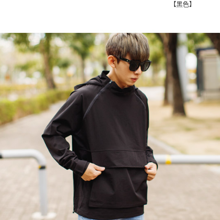
每筆NT$8
【黑色】
／ATM／
※ 請注意
7-11付款
絡購買商品
先享後付
每筆NT$8
※ 交易是
是否繳費成
先付款後7
付客戶支
每筆NT$8
【注意事
宅配
１．透過由
交易，需
每筆NT$1
求債權轉
２．關於
https://aft
３．未成
「AFTE
任。
４．使用「
即時審查
結果請求
５．嚴禁
形，恩沛
動。