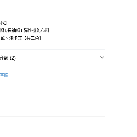
年代】
裝帽T,長袖帽T,彈性機能布料
灰藍、淺卡其【共三色】
y
類 (2)
享後付
FTEE先享後付」】
客服
推薦
先享後付是「在收到商品之後才付款」的支付方式。 讓您購物簡單
心！
：不需註冊會員、不需綁卡、不需儲值。
：只要手機號碼，簡訊認證，即可結帳。
：先確認商品／服務後，再付款。
取貨
EE先享後付」結帳流程】
0，滿NT$1,800(含以上)免運費
方式選擇「AFTEE先享後付」後，將跳轉至「AFTEE先享後
頁面，進行簡訊認證並確認金額後，即可完成結帳。
全家取貨
成立數日內，您將收到繳費通知簡訊。
費通知簡訊後14天內，點擊此簡訊中的連結，可透過四大超商