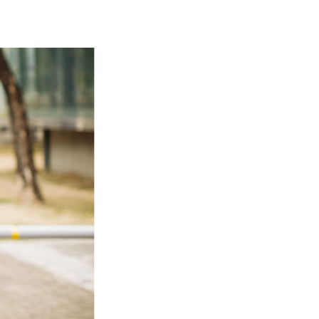
0，滿NT$1,800(含以上)免運費
網路銀行／等多元方式進行付款，方視為交易完成。
：結帳手續完成當下不需立刻繳費，但若您需要取消訂單，請聯
取貨
的店家。未經商家同意取消之訂單仍視為有效，需透過AFTEE
繳納相關費用。
0，滿NT$1,800(含以上)免運費
否成功請以「AFTEE先享後付 」之結帳頁面顯示為準，若有關於
功／繳費後需取消欲退款等相關疑問，請聯繫「AFTEE先享後
-11取貨
援中心」
https://netprotections.freshdesk.com/support/home
0，滿NT$1,800(含以上)免運費
項】
恩沛科技股份有限公司提供之「AFTEE先享後付」服務完成之
依本服務之必要範圍內提供個人資料，並將交易相關給付款項請
20，滿NT$3,000(含以上)免運費
讓予恩沛科技股份有限公司。
個人資料處理事宜，請瀏覽以下網址：
ee.tw/terms/#terms3
年的使用者請事先徵得法定代理人或監護人之同意方可使用
E先享後付」，若未經同意申辦者引起之損失，本公司不負相關責
AFTEE先享後付」時，將依據個別帳號之用戶狀況，依本公司
核予不同之上限額度；若仍有額度不足之情形，本公司將視審查
用戶進行身份認證。
一人註冊多個帳號或使用他人資訊註冊。若發現惡意使用之情
科技股份有限公司將有權停止該用戶之使用額度並採取法律行