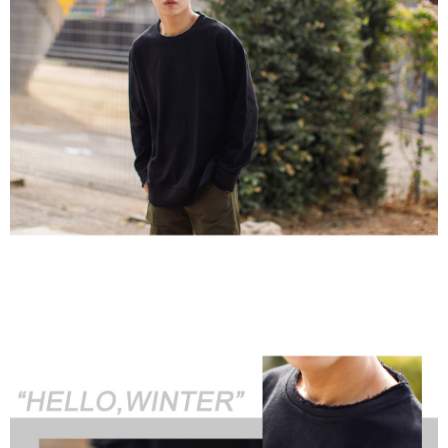
２．訂單成立數日內，您將收到繳費通知簡訊。
每筆NT$80，滿NT$1,800(含以上)免運費
３．收到繳費通知簡訊後14天內，點擊此簡訊中的連結，可透過四大超商／
ATM／網路銀行／等多元方式進行付款，方視為交易完成。
7-11付款取貨
※ 請注意：結帳手續完成當下不需立刻繳費，但若您需要取消訂單，請聯絡
每筆NT$80，滿NT$1,800(含以上)免運費
購買商品的店家。未經商家同意取消之訂單仍視為有效，需透過AFTEE先享
後付繳納相關費用。
先付款後7-11取貨
※ 交易是否成功請以「AFTEE先享後付 」之結帳頁面顯示為準，若有關於
是否繳費成功／繳費後需取消欲退款等相關疑問，請聯繫「AFTEE先享後付
每筆NT$80，滿NT$1,800(含以上)免運費
客戶支援中心」
https://netprotections.freshdesk.com/support/home
宅配
【注意事項】
１．透過由恩沛科技股份有限公司提供之「AFTEE先享後付」服務完成之交
每筆NT$120，滿NT$3,000(含以上)免運費
易，需依本服務之必要範圍內提供個人資料，並將交易相關給付款項請求債
權轉讓予恩沛科技股份有限公司。
２．關於個人資料處理事宜，請瀏覽以下網址：
https://aftee.tw/terms/#terms3
３．未成年的使用者請事先徵得法定代理人或監護人之同意方可使用
「AFTEE先享後付」，若未經同意申辦者引起之損失，本公司不負相關責
任。
４．使用「AFTEE先享後付」時，將依據個別帳號之用戶狀況，依本公司即
時審查核予不同之上限額度；若仍有額度不足之情形，本公司將視審查結果
請求用戶進行身份認證。
５．嚴禁一人註冊多個帳號或使用他人資訊註冊。若發現惡意使用之情形，
恩沛科技股份有限公司將有權停止該用戶之使用額度並採取法律行動。