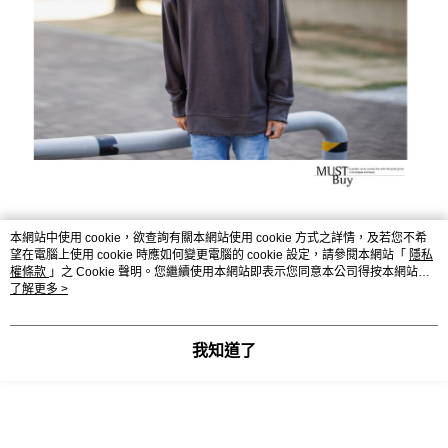
本網站中使用 cookie，欲查詢有關本網站使用 cookie 方式之詳情，及若您不希
望在電腦上使用 cookie 時應如何變更電腦的 cookie 設定，請參閱本網站「
隱私
權條款
」之 Cookie 聲明。您繼續使用本網站即表示您同意本公司得按本網站使
用條款之 Cookie 聲明使用 cookie。
了解更多 >
我知道了