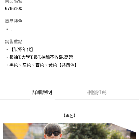
商品編號
超商取貨付款
6786100
LINE Pay
商品特色
Apple Pay
.
街口支付
銷售重點
‧【柒零年代】
悠遊付
‧長袖T,大學T,長T,抽鬚不收邊,高磅
Google Pay
‧黑色、灰色、杏色、黃色【共四色】
AFTEE先享後付
相關說明
【關於「AFTEE先享後付」】
詳細說明
相關推薦
ATM付款
AFTEE先享後付是「在收到商品之後才付款」的支付方式。 讓您購物簡單
便利好安心！
１．簡單：不需註冊會員、不需綁卡、不需儲值。
運送方式
２．便利：只要手機號碼，簡訊認證，即可結帳。
【黑色】
３．安心：先確認商品／服務後，再付款。
全家付款取貨
每筆NT$80，滿NT$1,800(含以上)免運費
【「AFTEE先享後付」結帳流程】
１．於結帳方式選擇「AFTEE先享後付」後，將跳轉至「AFTEE先享後付」
先付款後全家取貨
結帳頁面，進行簡訊認證並確認金額後，即可完成結帳。