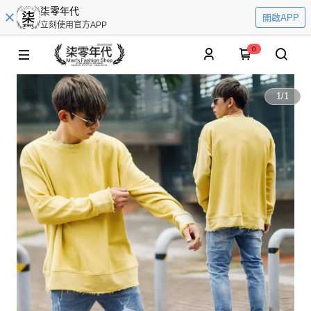
柒零年代
開啟APP
立刻使用官方APP
0
1
/
1