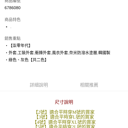
商品編號
超商取貨付款
6786080
LINE Pay
商品特色
Apple Pay
.
街口支付
銷售重點
‧【柒零年代】
悠遊付
‧外套,工裝外套,衝鋒外套,風衣外套,奈米防潑水塗層,韓國製
Google Pay
‧綠色、灰色【共二色】
AFTEE先享後付
相關說明
【關於「AFTEE先享後付」】
詳細說明
相關推薦
ATM付款
AFTEE先享後付是「在收到商品之後才付款」的支付方式。 讓您購物簡單
便利好安心！
１．簡單：不需註冊會員、不需綁卡、不需儲值。
運送方式
２．便利：只要手機號碼，簡訊認證，即可結帳。
尺寸說明
３．安心：先確認商品／服務後，再付款。
全家付款取貨
【2號】適合平時穿M號的買家
每筆NT$80，滿NT$1,800(含以上)免運費
【3號】適合平時穿L號的買家
【「AFTEE先享後付」結帳流程】
【4號】適合平時穿XL號的買家
１．於結帳方式選擇「AFTEE先享後付」後，將跳轉至「AFTEE先享後付」
先付款後全家取貨
【5號】適合平時穿2L號的買家
結帳頁面，進行簡訊認證並確認金額後，即可完成結帳。