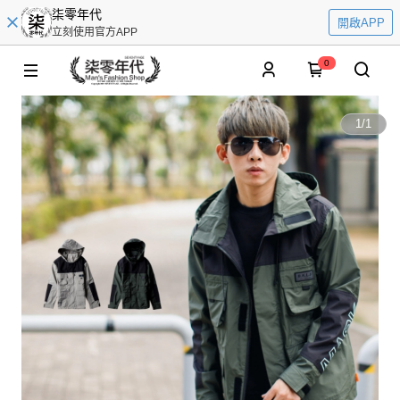
柒零年代
開啟APP
立刻使用官方APP
0
1
/
1