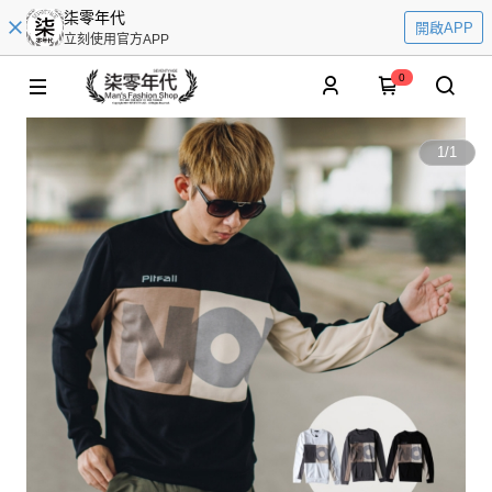
柒零年代
開啟APP
立刻使用官方APP
0
1
/
1