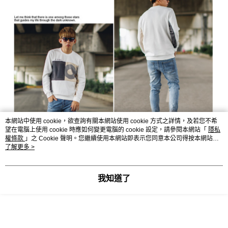
本網站中使用 cookie，欲查詢有關本網站使用 cookie 方式之詳情，及若您不希
望在電腦上使用 cookie 時應如何變更電腦的 cookie 設定，請參閱本網站「
隱私
權條款
」之 Cookie 聲明。您繼續使用本網站即表示您同意本公司得按本網站使
用條款之 Cookie 聲明使用 cookie。
了解更多 >
我知道了