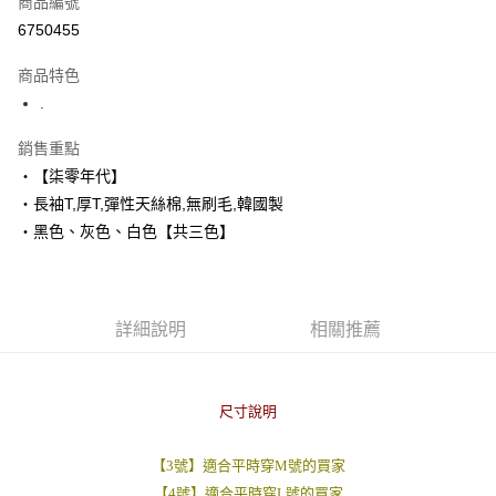
商品編號
超商取貨付款
6750455
LINE Pay
商品特色
Apple Pay
.
街口支付
銷售重點
‧【柒零年代】
悠遊付
‧長袖T,厚T,彈性天絲棉,無刷毛,韓國製
Google Pay
‧黑色、灰色、白色【共三色】
AFTEE先享後付
相關說明
【關於「AFTEE先享後付」】
詳細說明
相關推薦
ATM付款
AFTEE先享後付是「在收到商品之後才付款」的支付方式。 讓您購物簡單
便利好安心！
１．簡單：不需註冊會員、不需綁卡、不需儲值。
運送方式
２．便利：只要手機號碼，簡訊認證，即可結帳。
尺寸說明
３．安心：先確認商品／服務後，再付款。
全家付款取貨
每筆NT$80，滿NT$1,800(含以上)免運費
【「AFTEE先享後付」結帳流程】
【3號】適合平時穿M號的買家
１．於結帳方式選擇「AFTEE先享後付」後，將跳轉至「AFTEE先享後付」
先付款後全家取貨
【4號】適合平時穿L號的買家
結帳頁面，進行簡訊認證並確認金額後，即可完成結帳。