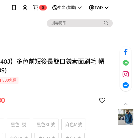
0
中文 (繁體)
TWD
0940J】多色前短後長雙口袋素面刷毛 帽
99)
1,800免運
80
號
黑色L號
黑色XL號
麻色M號