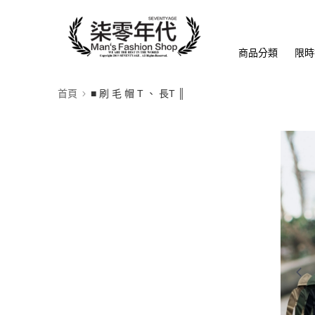
商品分類
限時
首頁
■ 刷 毛 帽 T 、 長T ║