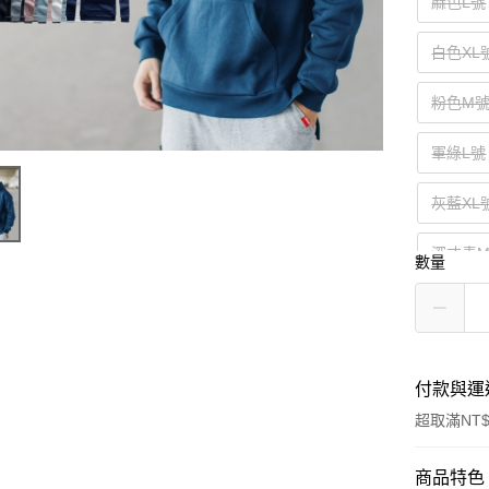
麻色L號
白色XL
粉色M
軍綠L號
灰藍XL
深丈青
數量
空軍藍
付款與運
超取滿NT$
付款方式
商品特色