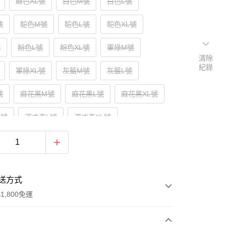
麻色XL號
白色M號
白色L號
號
駝色M號
駝色L號
駝色XL號
號
粉色L號
粉色XL號
軍綠M號
清除
紀錄
軍綠XL號
灰藍M號
灰藍L號
號
麻花黑M號
麻花黑L號
麻花黑XL號
M號
深丈青L號
深丈青XL號
M號
空軍藍L號
空軍藍XL號
送方式
1,800免運