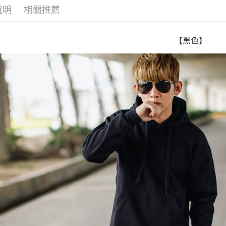
【「AFT
說明
相關推薦
每筆NT$8
１．於結帳
付」結帳
先付款後
２．訂單
３．收到繳
【黑色】
每筆NT$8
／ATM／
※ 請注意
7-11付款
絡購買商品
先享後付
每筆NT$8
※ 交易是
是否繳費成
先付款後7
付客戶支
每筆NT$8
【注意事
宅配
１．透過由
交易，需
每筆NT$1
求債權轉
２．關於
https://aft
３．未成
「AFTE
任。
４．使用「
即時審查
結果請求