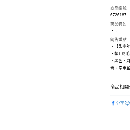
信用卡一
商品編號
6726187
超商取貨
商品特色
LINE Pay
.
Apple Pay
銷售重點
‧【柒零
街口支付
‧帽T,刷毛
‧黑色、
悠遊付
青、空軍
Google Pa
AFTEE先
商品相關分
相關說明
【關於「A
■ 刷 毛 帽 
ATM付款
AFTEE
分享
便利好安
人氣商品
１．簡單
２．便利
運送方式
３．安心
全家付款