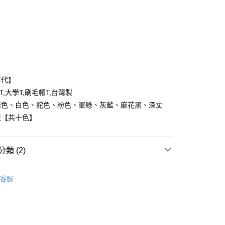
次付款
付款
年代】
T,大學T,刷毛帽T,台灣製
麻色、白色、駝色、粉色、軍綠、灰藍、麻花黑、深丈
藍【共十色】
y
享後付
類 (2)
FTEE先享後付」】
T 、 長T ║
先享後付是「在收到商品之後才付款」的支付方式。 讓您購物簡單
客服
心！
推薦
：不需註冊會員、不需綁卡、不需儲值。
：只要手機號碼，簡訊認證，即可結帳。
：先確認商品／服務後，再付款。
取貨