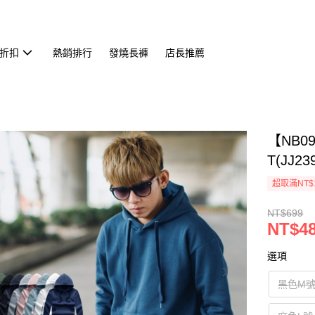
折扣
熱銷排行
發燒長褲
店長推薦
【NB
T(JJ23
超取滿NT$
NT$699
NT$4
選項
黑色M