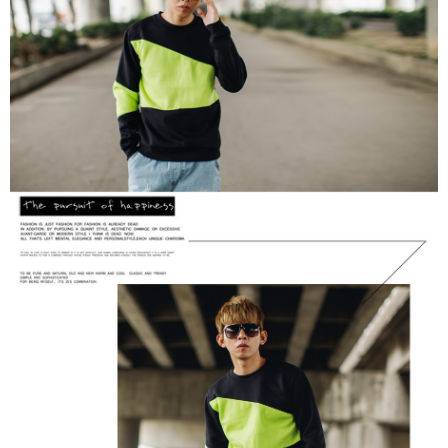
２．訂單成立數日內，您將收到繳費通知簡訊。
每筆NT$80，滿NT$1,800(含以上)免運費
３．收到繳費通知簡訊後14天內，點擊此簡訊中的連結，可透過四大超商／
ATM／網路銀行／等多元方式進行付款，方視為交易完成。
7-11付款取貨
※ 請注意：結帳手續完成當下不需立刻繳費，但若您需要取消訂單，請聯絡
每筆NT$80，滿NT$1,800(含以上)免運費
購買商品的店家。未經商家同意取消之訂單仍視為有效，需透過AFTEE先享
後付繳納相關費用。
先付款後7-11取貨
※ 交易是否成功請以「AFTEE先享後付 」之結帳頁面顯示為準，若有關於
是否繳費成功／繳費後需取消欲退款等相關疑問，請聯繫「AFTEE先享後付
每筆NT$80，滿NT$1,800(含以上)免運費
客戶支援中心」
https://netprotections.freshdesk.com/support/home
宅配
【注意事項】
１．透過由恩沛科技股份有限公司提供之「AFTEE先享後付」服務完成之交
每筆NT$120，滿NT$3,000(含以上)免運費
易，需依本服務之必要範圍內提供個人資料，並將交易相關給付款項請求債
權轉讓予恩沛科技股份有限公司。
２．關於個人資料處理事宜，請瀏覽以下網址：
https://aftee.tw/terms/#terms3
３．未成年的使用者請事先徵得法定代理人或監護人之同意方可使用
「AFTEE先享後付」，若未經同意申辦者引起之損失，本公司不負相關責
任。
４．使用「AFTEE先享後付」時，將依據個別帳號之用戶狀況，依本公司即
時審查核予不同之上限額度；若仍有額度不足之情形，本公司將視審查結果
請求用戶進行身份認證。
５．嚴禁一人註冊多個帳號或使用他人資訊註冊。若發現惡意使用之情形，
恩沛科技股份有限公司將有權停止該用戶之使用額度並採取法律行動。