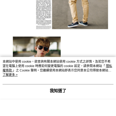
本網站中使用 cookie，欲查詢有關本網站使用 cookie 方式之詳情，及若您不希
望在電腦上使用 cookie 時應如何變更電腦的 cookie 設定，請參閱本網站「
隱私
權條款
」之 Cookie 聲明。您繼續使用本網站即表示您同意本公司得按本網站使
用條款之 Cookie 聲明使用 cookie。
了解更多 >
我知道了