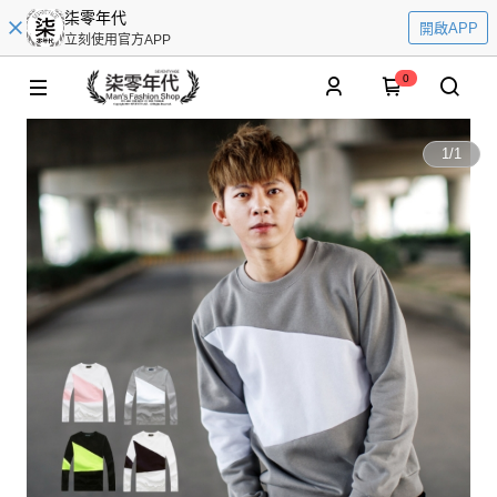
柒零年代
開啟APP
立刻使用官方APP
0
1
/
1