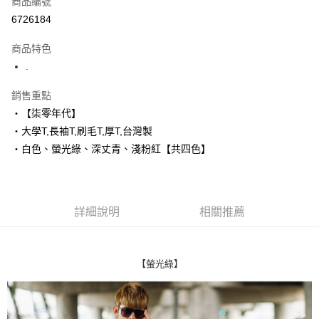
商品編號
超商取貨付款
6726184
LINE Pay
商品特色
Apple Pay
.
街口支付
銷售重點
‧【柒零年代】
悠遊付
‧大學T,長袖T,刷毛T,厚T,台灣製
Google Pay
‧白色、螢光綠、深丈青、淺粉紅【共四色】
AFTEE先享後付
相關說明
【關於「AFTEE先享後付」】
詳細說明
相關推薦
ATM付款
AFTEE先享後付是「在收到商品之後才付款」的支付方式。 讓您購物簡單
便利好安心！
１．簡單：不需註冊會員、不需綁卡、不需儲值。
運送方式
２．便利：只要手機號碼，簡訊認證，即可結帳。
【螢光綠】
３．安心：先確認商品／服務後，再付款。
全家付款取貨
每筆NT$80，滿NT$1,800(含以上)免運費
【「AFTEE先享後付」結帳流程】
１．於結帳方式選擇「AFTEE先享後付」後，將跳轉至「AFTEE先享後付」
先付款後全家取貨
結帳頁面，進行簡訊認證並確認金額後，即可完成結帳。