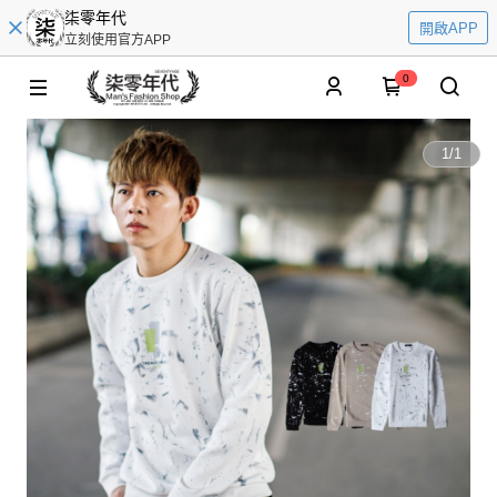
柒零年代
開啟APP
立刻使用官方APP
0
1
/
1