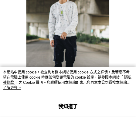
本網站中使用 cookie，欲查詢有關本網站使用 cookie 方式之詳情，及若您不希
望在電腦上使用 cookie 時應如何變更電腦的 cookie 設定，請參閱本網站「
隱私
權條款
」之 Cookie 聲明。您繼續使用本網站即表示您同意本公司得按本網站使
用條款之 Cookie 聲明使用 cookie。
了解更多 >
我知道了