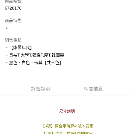
商品編號
超商取貨付款
6726178
LINE Pay
商品特色
Apple Pay
.
街口支付
銷售重點
‧【柒零年代】
悠遊付
‧長袖T,大學T,彈性T,厚T,韓國製
Google Pay
‧黑色、白色、卡其【共三色】
AFTEE先享後付
相關說明
【關於「AFTEE先享後付」】
詳細說明
相關推薦
ATM付款
AFTEE先享後付是「在收到商品之後才付款」的支付方式。 讓您購物簡單
便利好安心！
１．簡單：不需註冊會員、不需綁卡、不需儲值。
運送方式
２．便利：只要手機號碼，簡訊認證，即可結帳。
尺寸說明
３．安心：先確認商品／服務後，再付款。
全家付款取貨
每筆NT$80，滿NT$1,800(含以上)免運費
【「AFTEE先享後付」結帳流程】
【3號】適合平時穿M號的買家
１．於結帳方式選擇「AFTEE先享後付」後，將跳轉至「AFTEE先享後付」
先付款後全家取貨
結帳頁面，進行簡訊認證並確認金額後，即可完成結帳。
【4號】適合平時穿L號的買家