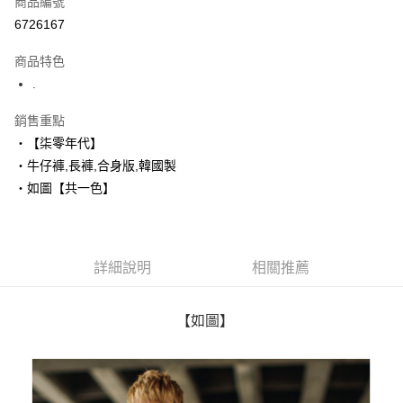
商品編號
超商取貨付款
6726167
LINE Pay
商品特色
Apple Pay
.
街口支付
銷售重點
‧【柒零年代】
悠遊付
‧牛仔褲,長褲,合身版,韓國製
Google Pay
‧如圖【共一色】
AFTEE先享後付
相關說明
【關於「AFTEE先享後付」】
詳細說明
相關推薦
ATM付款
AFTEE先享後付是「在收到商品之後才付款」的支付方式。 讓您購物簡單
便利好安心！
１．簡單：不需註冊會員、不需綁卡、不需儲值。
運送方式
２．便利：只要手機號碼，簡訊認證，即可結帳。
【如圖】
３．安心：先確認商品／服務後，再付款。
全家付款取貨
每筆NT$80，滿NT$1,800(含以上)免運費
【「AFTEE先享後付」結帳流程】
１．於結帳方式選擇「AFTEE先享後付」後，將跳轉至「AFTEE先享後付」
先付款後全家取貨
結帳頁面，進行簡訊認證並確認金額後，即可完成結帳。