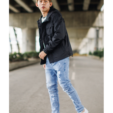
２．訂單成立數日內，您將收到繳費通知簡訊。
每筆NT$80，滿NT$1,800(含以上)免運費
３．收到繳費通知簡訊後14天內，點擊此簡訊中的連結，可透過四大超商／
ATM／網路銀行／等多元方式進行付款，方視為交易完成。
7-11付款取貨
※ 請注意：結帳手續完成當下不需立刻繳費，但若您需要取消訂單，請聯絡
每筆NT$80，滿NT$1,800(含以上)免運費
購買商品的店家。未經商家同意取消之訂單仍視為有效，需透過AFTEE先享
後付繳納相關費用。
先付款後7-11取貨
※ 交易是否成功請以「AFTEE先享後付 」之結帳頁面顯示為準，若有關於
是否繳費成功／繳費後需取消欲退款等相關疑問，請聯繫「AFTEE先享後付
每筆NT$80，滿NT$1,800(含以上)免運費
客戶支援中心」
https://netprotections.freshdesk.com/support/home
宅配
【注意事項】
１．透過由恩沛科技股份有限公司提供之「AFTEE先享後付」服務完成之交
每筆NT$120，滿NT$3,000(含以上)免運費
易，需依本服務之必要範圍內提供個人資料，並將交易相關給付款項請求債
權轉讓予恩沛科技股份有限公司。
２．關於個人資料處理事宜，請瀏覽以下網址：
https://aftee.tw/terms/#terms3
３．未成年的使用者請事先徵得法定代理人或監護人之同意方可使用
「AFTEE先享後付」，若未經同意申辦者引起之損失，本公司不負相關責
任。
４．使用「AFTEE先享後付」時，將依據個別帳號之用戶狀況，依本公司即
時審查核予不同之上限額度；若仍有額度不足之情形，本公司將視審查結果
請求用戶進行身份認證。
５．嚴禁一人註冊多個帳號或使用他人資訊註冊。若發現惡意使用之情形，
恩沛科技股份有限公司將有權停止該用戶之使用額度並採取法律行動。