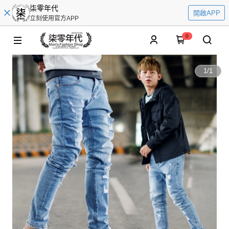
柒零年代
開啟APP
立刻使用官方APP
0
1
/
1