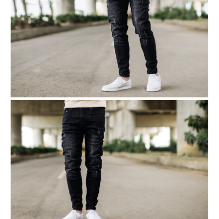
２．訂單成立數日內，您將收到繳費通知簡訊。
每筆NT$80，滿NT$1,800(含以上)免運費
３．收到繳費通知簡訊後14天內，點擊此簡訊中的連結，可透過四大超商／
ATM／網路銀行／等多元方式進行付款，方視為交易完成。
7-11付款取貨
※ 請注意：結帳手續完成當下不需立刻繳費，但若您需要取消訂單，請聯絡
每筆NT$80，滿NT$1,800(含以上)免運費
購買商品的店家。未經商家同意取消之訂單仍視為有效，需透過AFTEE先享
後付繳納相關費用。
先付款後7-11取貨
※ 交易是否成功請以「AFTEE先享後付 」之結帳頁面顯示為準，若有關於
是否繳費成功／繳費後需取消欲退款等相關疑問，請聯繫「AFTEE先享後付
每筆NT$80，滿NT$1,800(含以上)免運費
客戶支援中心」
https://netprotections.freshdesk.com/support/home
宅配
【注意事項】
１．透過由恩沛科技股份有限公司提供之「AFTEE先享後付」服務完成之交
每筆NT$120，滿NT$3,000(含以上)免運費
易，需依本服務之必要範圍內提供個人資料，並將交易相關給付款項請求債
權轉讓予恩沛科技股份有限公司。
２．關於個人資料處理事宜，請瀏覽以下網址：
https://aftee.tw/terms/#terms3
３．未成年的使用者請事先徵得法定代理人或監護人之同意方可使用
「AFTEE先享後付」，若未經同意申辦者引起之損失，本公司不負相關責
任。
４．使用「AFTEE先享後付」時，將依據個別帳號之用戶狀況，依本公司即
時審查核予不同之上限額度；若仍有額度不足之情形，本公司將視審查結果
請求用戶進行身份認證。
５．嚴禁一人註冊多個帳號或使用他人資訊註冊。若發現惡意使用之情形，
恩沛科技股份有限公司將有權停止該用戶之使用額度並採取法律行動。