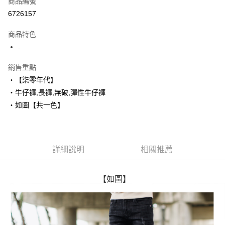
商品編號
超商取貨付款
6726157
LINE Pay
商品特色
Apple Pay
.
街口支付
銷售重點
‧【柒零年代】
悠遊付
‧牛仔褲,長褲,無破,彈性牛仔褲
Google Pay
‧如圖【共一色】
AFTEE先享後付
相關說明
【關於「AFTEE先享後付」】
詳細說明
相關推薦
ATM付款
AFTEE先享後付是「在收到商品之後才付款」的支付方式。 讓您購物簡單
便利好安心！
１．簡單：不需註冊會員、不需綁卡、不需儲值。
運送方式
２．便利：只要手機號碼，簡訊認證，即可結帳。
【如圖】
３．安心：先確認商品／服務後，再付款。
全家付款取貨
每筆NT$80，滿NT$1,800(含以上)免運費
【「AFTEE先享後付」結帳流程】
１．於結帳方式選擇「AFTEE先享後付」後，將跳轉至「AFTEE先享後付」
先付款後全家取貨
結帳頁面，進行簡訊認證並確認金額後，即可完成結帳。