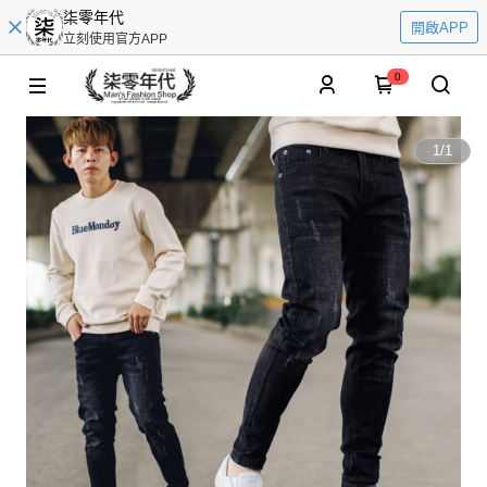
柒零年代
開啟APP
立刻使用官方APP
0
1
/
1