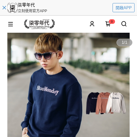
柒零年代
開啟APP
立刻使用官方APP
0
1
/
1