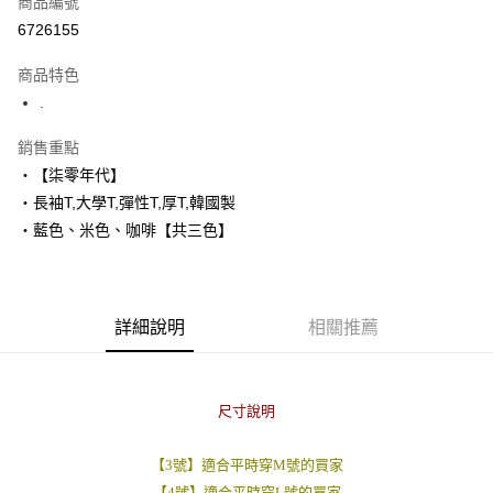
商品編號
超商取貨付款
6726155
LINE Pay
商品特色
Apple Pay
.
街口支付
銷售重點
‧【柒零年代】
悠遊付
‧長袖T,大學T,彈性T,厚T,韓國製
Google Pay
‧藍色、米色、咖啡【共三色】
AFTEE先享後付
相關說明
【關於「AFTEE先享後付」】
詳細說明
相關推薦
ATM付款
AFTEE先享後付是「在收到商品之後才付款」的支付方式。 讓您購物簡單
便利好安心！
１．簡單：不需註冊會員、不需綁卡、不需儲值。
運送方式
２．便利：只要手機號碼，簡訊認證，即可結帳。
尺寸說明
３．安心：先確認商品／服務後，再付款。
全家付款取貨
每筆NT$80，滿NT$1,800(含以上)免運費
【「AFTEE先享後付」結帳流程】
【3號】適合平時穿M號的買家
１．於結帳方式選擇「AFTEE先享後付」後，將跳轉至「AFTEE先享後付」
先付款後全家取貨
結帳頁面，進行簡訊認證並確認金額後，即可完成結帳。
【4號】適合平時穿L號的買家