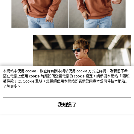
本網站中使用 cookie，欲查詢有關本網站使用 cookie 方式之詳情，及若您不希
望在電腦上使用 cookie 時應如何變更電腦的 cookie 設定，請參閱本網站「
隱私
權條款
」之 Cookie 聲明。您繼續使用本網站即表示您同意本公司得按本網站使
用條款之 Cookie 聲明使用 cookie。
了解更多 >
我知道了