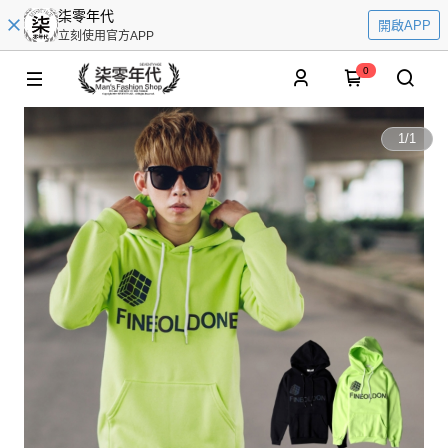
柒零年代
開啟APP
立刻使用官方APP
0
1
/
1