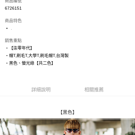
商品編號
超商取貨付款
6726151
LINE Pay
商品特色
Apple Pay
.
街口支付
銷售重點
‧【柒零年代】
悠遊付
‧帽T,刷毛T,大學T,刷毛帽T,台灣製
Google Pay
‧黑色、螢光綠【共二色】
AFTEE先享後付
相關說明
【關於「AFTEE先享後付」】
詳細說明
相關推薦
ATM付款
AFTEE先享後付是「在收到商品之後才付款」的支付方式。 讓您購物簡單
便利好安心！
１．簡單：不需註冊會員、不需綁卡、不需儲值。
運送方式
２．便利：只要手機號碼，簡訊認證，即可結帳。
【黑色】
３．安心：先確認商品／服務後，再付款。
全家付款取貨
每筆NT$80，滿NT$1,800(含以上)免運費
【「AFTEE先享後付」結帳流程】
１．於結帳方式選擇「AFTEE先享後付」後，將跳轉至「AFTEE先享後付」
先付款後全家取貨
結帳頁面，進行簡訊認證並確認金額後，即可完成結帳。