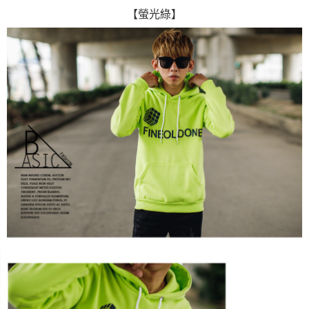
【螢光綠】