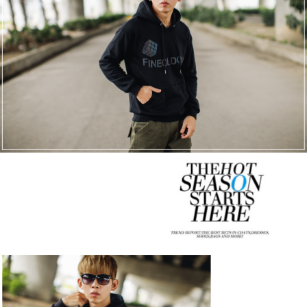
２．訂單成立數日內，您將收到繳費通知簡訊。
每筆NT$80，滿NT$1,800(含以上)免運費
３．收到繳費通知簡訊後14天內，點擊此簡訊中的連結，可透過四大超商／
ATM／網路銀行／等多元方式進行付款，方視為交易完成。
7-11付款取貨
※ 請注意：結帳手續完成當下不需立刻繳費，但若您需要取消訂單，請聯絡
每筆NT$80，滿NT$1,800(含以上)免運費
購買商品的店家。未經商家同意取消之訂單仍視為有效，需透過AFTEE先享
後付繳納相關費用。
先付款後7-11取貨
※ 交易是否成功請以「AFTEE先享後付 」之結帳頁面顯示為準，若有關於
是否繳費成功／繳費後需取消欲退款等相關疑問，請聯繫「AFTEE先享後付
每筆NT$80，滿NT$1,800(含以上)免運費
客戶支援中心」
https://netprotections.freshdesk.com/support/home
宅配
【注意事項】
１．透過由恩沛科技股份有限公司提供之「AFTEE先享後付」服務完成之交
每筆NT$120，滿NT$3,000(含以上)免運費
易，需依本服務之必要範圍內提供個人資料，並將交易相關給付款項請求債
權轉讓予恩沛科技股份有限公司。
２．關於個人資料處理事宜，請瀏覽以下網址：
https://aftee.tw/terms/#terms3
３．未成年的使用者請事先徵得法定代理人或監護人之同意方可使用
「AFTEE先享後付」，若未經同意申辦者引起之損失，本公司不負相關責
任。
４．使用「AFTEE先享後付」時，將依據個別帳號之用戶狀況，依本公司即
時審查核予不同之上限額度；若仍有額度不足之情形，本公司將視審查結果
請求用戶進行身份認證。
５．嚴禁一人註冊多個帳號或使用他人資訊註冊。若發現惡意使用之情形，
恩沛科技股份有限公司將有權停止該用戶之使用額度並採取法律行動。