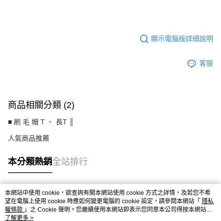
CS8245BF
顯示電腦版詳細說明
客服
商品相關分類 (2)
■ 刷 毛 帽 T 、 長T ║
人氣商品推薦
本分類熱銷
全站排行
本網站中使用 cookie，欲查詢有關本網站使用 cookie 方式之詳情，及若您不希
熱門標籤
望在電腦上使用 cookie 時應如何變更電腦的 cookie 設定，請參閱本網站「
隱私
權條款
」之 Cookie 聲明。您繼續使用本網站即表示您同意本公司得按本網站使
用條款之 Cookie 聲明使用 cookie。
了解更多 >