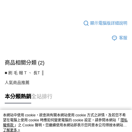
CS8245BF
顯示電腦版詳細說明
客服
商品相關分類 (2)
■ 刷 毛 帽 T 、 長T ║
人氣商品推薦
本分類熱銷
全站排行
本網站中使用 cookie，欲查詢有關本網站使用 cookie 方式之詳情，及若您不希
熱門標籤
望在電腦上使用 cookie 時應如何變更電腦的 cookie 設定，請參閱本網站「
隱私
權條款
」之 Cookie 聲明。您繼續使用本網站即表示您同意本公司得按本網站使
用條款之 Cookie 聲明使用 cookie。
了解更多 >