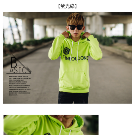
【螢光綠】