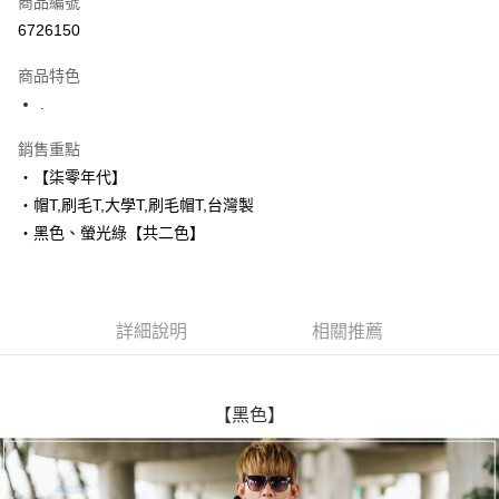
商品編號
超商取貨付款
6726150
LINE Pay
商品特色
Apple Pay
.
街口支付
銷售重點
‧【柒零年代】
悠遊付
‧帽T,刷毛T,大學T,刷毛帽T,台灣製
Google Pay
‧黑色、螢光綠【共二色】
AFTEE先享後付
相關說明
【關於「AFTEE先享後付」】
詳細說明
相關推薦
ATM付款
AFTEE先享後付是「在收到商品之後才付款」的支付方式。 讓您購物簡單
便利好安心！
１．簡單：不需註冊會員、不需綁卡、不需儲值。
運送方式
２．便利：只要手機號碼，簡訊認證，即可結帳。
【黑色】
３．安心：先確認商品／服務後，再付款。
全家付款取貨
每筆NT$80，滿NT$1,800(含以上)免運費
【「AFTEE先享後付」結帳流程】
１．於結帳方式選擇「AFTEE先享後付」後，將跳轉至「AFTEE先享後付」
先付款後全家取貨
結帳頁面，進行簡訊認證並確認金額後，即可完成結帳。