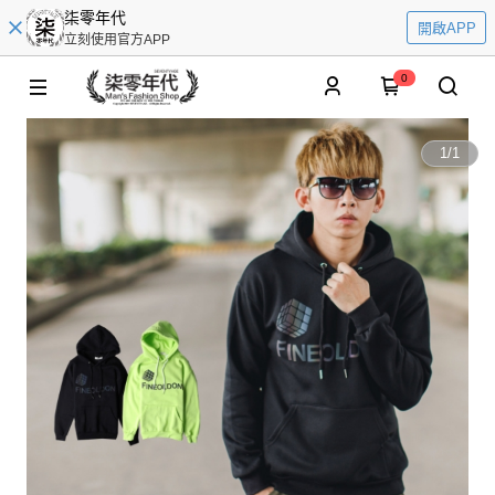
柒零年代
開啟APP
立刻使用官方APP
0
1
/
1