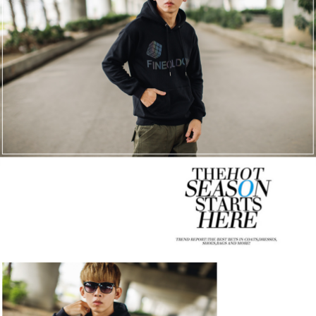
２．訂單成立數日內，您將收到繳費通知簡訊。
每筆NT$80，滿NT$1,800(含以上)免運費
３．收到繳費通知簡訊後14天內，點擊此簡訊中的連結，可透過四大超商／
ATM／網路銀行／等多元方式進行付款，方視為交易完成。
7-11付款取貨
※ 請注意：結帳手續完成當下不需立刻繳費，但若您需要取消訂單，請聯絡
每筆NT$80，滿NT$1,800(含以上)免運費
購買商品的店家。未經商家同意取消之訂單仍視為有效，需透過AFTEE先享
後付繳納相關費用。
先付款後7-11取貨
※ 交易是否成功請以「AFTEE先享後付 」之結帳頁面顯示為準，若有關於
是否繳費成功／繳費後需取消欲退款等相關疑問，請聯繫「AFTEE先享後付
每筆NT$80，滿NT$1,800(含以上)免運費
客戶支援中心」
https://netprotections.freshdesk.com/support/home
宅配
【注意事項】
１．透過由恩沛科技股份有限公司提供之「AFTEE先享後付」服務完成之交
每筆NT$120，滿NT$3,000(含以上)免運費
易，需依本服務之必要範圍內提供個人資料，並將交易相關給付款項請求債
權轉讓予恩沛科技股份有限公司。
２．關於個人資料處理事宜，請瀏覽以下網址：
https://aftee.tw/terms/#terms3
３．未成年的使用者請事先徵得法定代理人或監護人之同意方可使用
「AFTEE先享後付」，若未經同意申辦者引起之損失，本公司不負相關責
任。
４．使用「AFTEE先享後付」時，將依據個別帳號之用戶狀況，依本公司即
時審查核予不同之上限額度；若仍有額度不足之情形，本公司將視審查結果
請求用戶進行身份認證。
５．嚴禁一人註冊多個帳號或使用他人資訊註冊。若發現惡意使用之情形，
恩沛科技股份有限公司將有權停止該用戶之使用額度並採取法律行動。