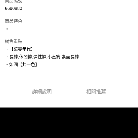
商品編號
超商取貨付款
6690880
LINE Pay
商品特色
Apple Pay
.
街口支付
銷售重點
‧【柒零年代】
悠遊付
‧長褲,休閒褲,彈性褲,小直筒,素面長褲
Google Pay
‧如圖【共一色】
AFTEE先享後付
相關說明
【關於「AFTEE先享後付」】
詳細說明
相關推薦
ATM付款
AFTEE先享後付是「在收到商品之後才付款」的支付方式。 讓您購物簡單
便利好安心！
１．簡單：不需註冊會員、不需綁卡、不需儲值。
運送方式
２．便利：只要手機號碼，簡訊認證，即可結帳。
３．安心：先確認商品／服務後，再付款。
全家付款取貨
每筆NT$80，滿NT$1,800(含以上)免運費
【「AFTEE先享後付」結帳流程】
１．於結帳方式選擇「AFTEE先享後付」後，將跳轉至「AFTEE先享後付」
先付款後全家取貨
結帳頁面，進行簡訊認證並確認金額後，即可完成結帳。