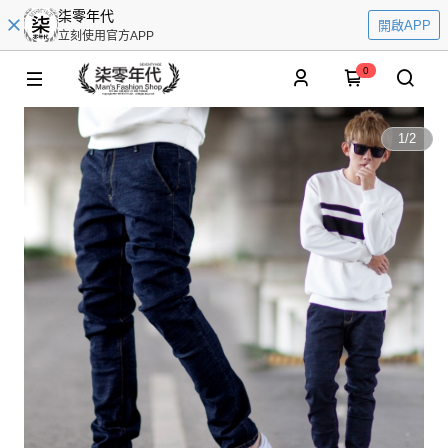
柒零年代
開啟APP
立刻使用官方APP
0
1
/
2