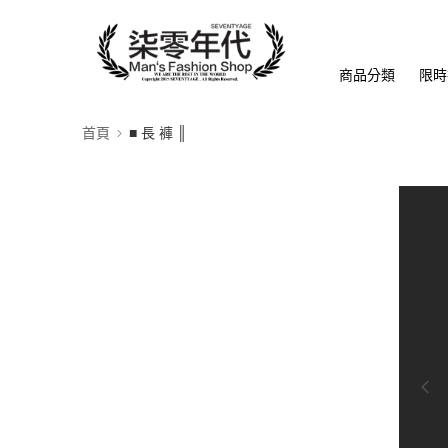
商品分類
限時
首頁
■ 長 褲 ║