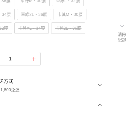
‧36腰
軍綠M‧30腰
軍綠L‧32腰
‧34腰
軍綠2L‧36腰
卡其M‧30腰
32腰
卡其XL‧34腰
卡其2L‧36腰
清除
紀錄
送方式
1,800免運
次付款
付款