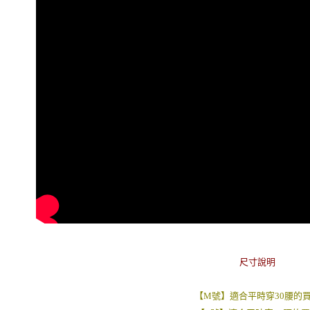
每筆NT$8
／ATM／
※ 請注意
7-11付款
絡購買商品
先享後付
每筆NT$8
※ 交易是
是否繳費成
先付款後7
付客戶支
每筆NT$8
【注意事
宅配
１．透過由
交易，需
每筆NT$1
求債權轉
２．關於
https://aft
３．未成
「AFTE
任。
４．使用「
即時審查
結果請求
５．嚴禁
尺寸說明
形，恩沛
動。
【M號】適合平時穿30腰的