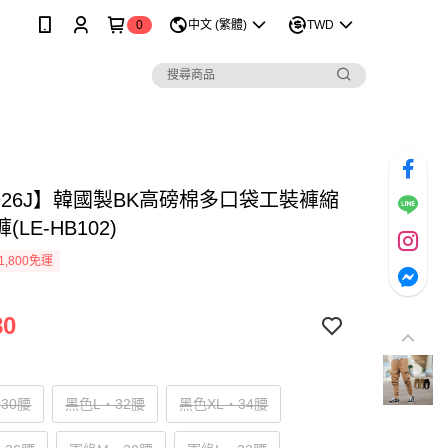
0
中文 (繁體)
TWD
0926J】韓國製BK高磅棉多口袋工裝褲縮
LE-HB102)
1,800免運
80
30腰
黑色L‧32腰
黑色XL‧34腰