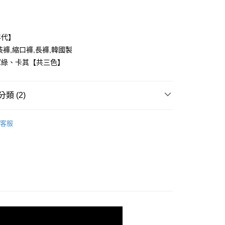
年代】
裝褲,縮口褲,長褲,韓國製
軍綠、卡其【共三色】
y
類 (2)
享後付
FTEE先享後付」】
客服
推薦
先享後付是「在收到商品之後才付款」的支付方式。 讓您購物簡單
心！
：不需註冊會員、不需綁卡、不需儲值。
：只要手機號碼，簡訊認證，即可結帳。
：先確認商品／服務後，再付款。
取貨
EE先享後付」結帳流程】
0，滿NT$1,800(含以上)免運費
方式選擇「AFTEE先享後付」後，將跳轉至「AFTEE先享後
頁面，進行簡訊認證並確認金額後，即可完成結帳。
全家取貨
成立數日內，您將收到繳費通知簡訊。
費通知簡訊後14天內，點擊此簡訊中的連結，可透過四大超商