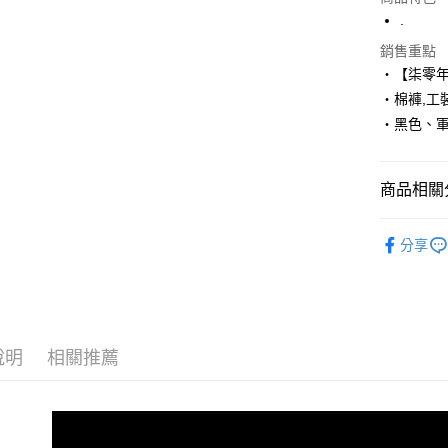
LINE Pay
.
Apple Pay
銷售重點
‧【柒零
街口支付
‧棉褲,工
‧黑色、
悠遊付
Google Pa
商品相關分
AFTEE先
相關說明
■ 長 褲 ║
【關於「A
分享
ATM付款
人氣商品
AFTEE
便利好安
１．簡單
２．便利
運送方式
３．安心
說明
相關推薦
全家付款
【「AFT
每筆NT$8
１．於結帳
付」結帳
先付款後
２．訂單
３．收到繳