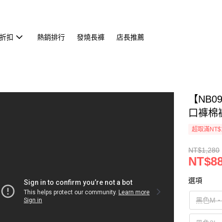
折扣
熱銷排行
發燒長褲
店長推薦
【NB
口褲棉褲(
超取滿NT$
NT$1,280
NT$8
選項
黑色M‧