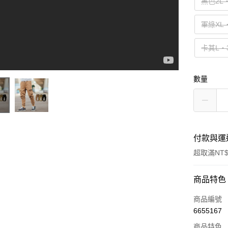
黑色2L
軍綠XL
卡其L‧
數量
付款與運
超取滿NT$
付款方式
商品特色
信用卡一
商品編號
6655167
超商取貨
商品特色