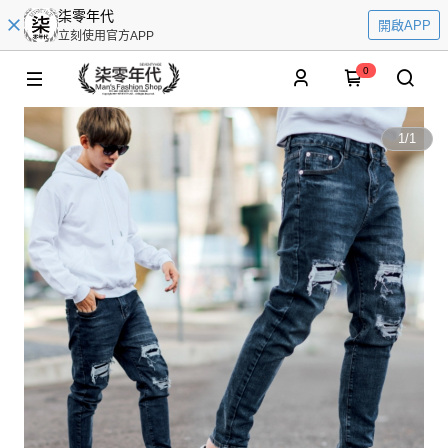
柒零年代
開啟APP
立刻使用官方APP
0
1
/
1