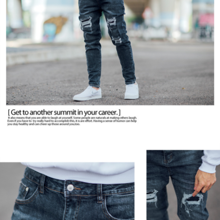
２．訂單成立數日內，您將收到繳費通知簡訊。
每筆NT$80，滿NT$1,800(含以上)免運費
３．收到繳費通知簡訊後14天內，點擊此簡訊中的連結，可透過四大超商／
ATM／網路銀行／等多元方式進行付款，方視為交易完成。
7-11付款取貨
※ 請注意：結帳手續完成當下不需立刻繳費，但若您需要取消訂單，請聯絡
每筆NT$80，滿NT$1,800(含以上)免運費
購買商品的店家。未經商家同意取消之訂單仍視為有效，需透過AFTEE先享
後付繳納相關費用。
先付款後7-11取貨
※ 交易是否成功請以「AFTEE先享後付 」之結帳頁面顯示為準，若有關於
是否繳費成功／繳費後需取消欲退款等相關疑問，請聯繫「AFTEE先享後付
每筆NT$80，滿NT$1,800(含以上)免運費
客戶支援中心」
https://netprotections.freshdesk.com/support/home
宅配
【注意事項】
１．透過由恩沛科技股份有限公司提供之「AFTEE先享後付」服務完成之交
每筆NT$120，滿NT$3,000(含以上)免運費
易，需依本服務之必要範圍內提供個人資料，並將交易相關給付款項請求債
權轉讓予恩沛科技股份有限公司。
２．關於個人資料處理事宜，請瀏覽以下網址：
https://aftee.tw/terms/#terms3
３．未成年的使用者請事先徵得法定代理人或監護人之同意方可使用
「AFTEE先享後付」，若未經同意申辦者引起之損失，本公司不負相關責
任。
４．使用「AFTEE先享後付」時，將依據個別帳號之用戶狀況，依本公司即
時審查核予不同之上限額度；若仍有額度不足之情形，本公司將視審查結果
請求用戶進行身份認證。
５．嚴禁一人註冊多個帳號或使用他人資訊註冊。若發現惡意使用之情形，
恩沛科技股份有限公司將有權停止該用戶之使用額度並採取法律行動。