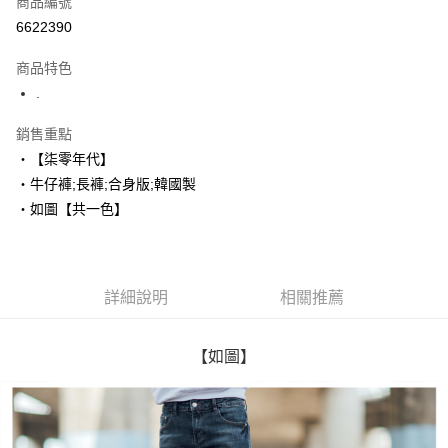
商品編號
超商取貨付款
6622390
LINE Pay
商品特色
Apple Pay
.
街口支付
銷售重點
‧【柒零年代】
悠遊付
‧牛仔褲;長褲;合身版;韓國製
Google Pay
‧如圖【共一色】
AFTEE先享後付
相關說明
【關於「AFTEE先享後付」】
詳細說明
相關推薦
ATM付款
AFTEE先享後付是「在收到商品之後才付款」的支付方式。 讓您購物簡單
便利好安心！
１．簡單：不需註冊會員、不需綁卡、不需儲值。
運送方式
２．便利：只要手機號碼，簡訊認證，即可結帳。
【如圖】
３．安心：先確認商品／服務後，再付款。
全家付款取貨
每筆NT$80，滿NT$1,800(含以上)免運費
【「AFTEE先享後付」結帳流程】
１．於結帳方式選擇「AFTEE先享後付」後，將跳轉至「AFTEE先享後付」
先付款後全家取貨
結帳頁面，進行簡訊認證並確認金額後，即可完成結帳。