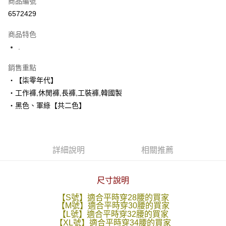
商品編號
超商取貨付款
6572429
LINE Pay
商品特色
Apple Pay
.
街口支付
銷售重點
‧【柒零年代】
悠遊付
‧工作褲,休閒褲,長褲,工裝褲,韓國製
Google Pay
‧黑色、軍綠【共二色】
AFTEE先享後付
相關說明
【關於「AFTEE先享後付」】
詳細說明
相關推薦
ATM付款
AFTEE先享後付是「在收到商品之後才付款」的支付方式。 讓您購物簡單
便利好安心！
１．簡單：不需註冊會員、不需綁卡、不需儲值。
運送方式
２．便利：只要手機號碼，簡訊認證，即可結帳。
尺寸說明
３．安心：先確認商品／服務後，再付款。
全家付款取貨
【S號】適合平時穿28腰的買家
每筆NT$80，滿NT$1,800(含以上)免運費
【M號】適合平時穿30腰的買家
【「AFTEE先享後付」結帳流程】
【L號】適合平時穿32腰的買家
１．於結帳方式選擇「AFTEE先享後付」後，將跳轉至「AFTEE先享後付」
【XL號】適合平時穿34腰的買家
先付款後全家取貨
結帳頁面，進行簡訊認證並確認金額後，即可完成結帳。