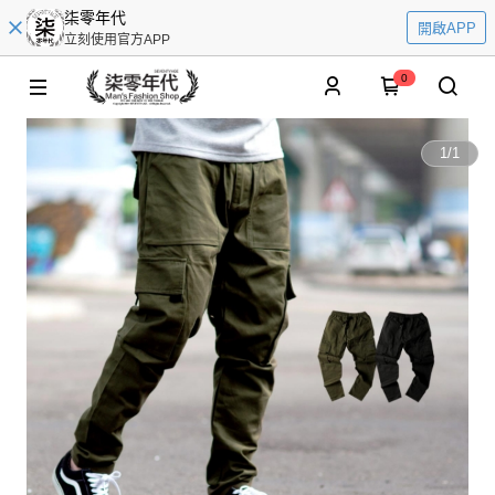
柒零年代
開啟APP
立刻使用官方APP
0
1
/
1