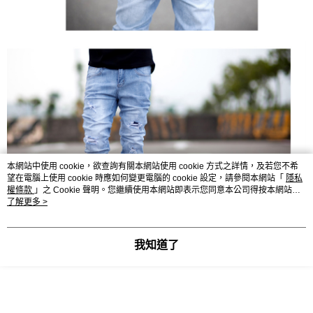
本網站中使用 cookie，欲查詢有關本網站使用 cookie 方式之詳情，及若您不希
望在電腦上使用 cookie 時應如何變更電腦的 cookie 設定，請參閱本網站「
隱私
權條款
」之 Cookie 聲明。您繼續使用本網站即表示您同意本公司得按本網站使
用條款之 Cookie 聲明使用 cookie。
了解更多 >
我知道了