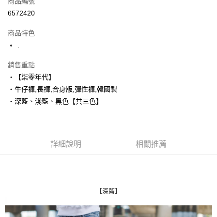
商品編號
超商取貨付款
6572420
LINE Pay
商品特色
Apple Pay
.
街口支付
銷售重點
‧【柒零年代】
悠遊付
‧牛仔褲,長褲,合身版,彈性褲,韓國製
Google Pay
‧深藍、淺藍、黑色【共三色】
AFTEE先享後付
相關說明
【關於「AFTEE先享後付」】
詳細說明
相關推薦
ATM付款
AFTEE先享後付是「在收到商品之後才付款」的支付方式。 讓您購物簡單
便利好安心！
１．簡單：不需註冊會員、不需綁卡、不需儲值。
運送方式
２．便利：只要手機號碼，簡訊認證，即可結帳。
３．安心：先確認商品／服務後，再付款。
全家付款取貨
【深藍】
每筆NT$80，滿NT$1,800(含以上)免運費
【「AFTEE先享後付」結帳流程】
１．於結帳方式選擇「AFTEE先享後付」後，將跳轉至「AFTEE先享後付」
先付款後全家取貨
結帳頁面，進行簡訊認證並確認金額後，即可完成結帳。