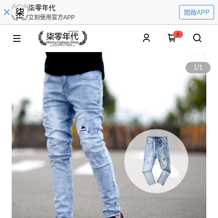
柒零年代
開啟APP
立刻使用官方APP
0
1
/
1