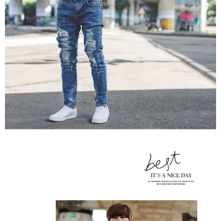
２．訂單成立數日內，您將收到繳費通知簡訊。
每筆NT$80，滿NT$1,800(含以上)免運費
３．收到繳費通知簡訊後14天內，點擊此簡訊中的連結，可透過四大超商／
ATM／網路銀行／等多元方式進行付款，方視為交易完成。
7-11付款取貨
※ 請注意：結帳手續完成當下不需立刻繳費，但若您需要取消訂單，請聯絡
每筆NT$80，滿NT$1,800(含以上)免運費
購買商品的店家。未經商家同意取消之訂單仍視為有效，需透過AFTEE先享
後付繳納相關費用。
先付款後7-11取貨
※ 交易是否成功請以「AFTEE先享後付 」之結帳頁面顯示為準，若有關於
是否繳費成功／繳費後需取消欲退款等相關疑問，請聯繫「AFTEE先享後付
每筆NT$80，滿NT$1,800(含以上)免運費
客戶支援中心」
https://netprotections.freshdesk.com/support/home
宅配
【注意事項】
１．透過由恩沛科技股份有限公司提供之「AFTEE先享後付」服務完成之交
每筆NT$120，滿NT$3,000(含以上)免運費
易，需依本服務之必要範圍內提供個人資料，並將交易相關給付款項請求債
權轉讓予恩沛科技股份有限公司。
２．關於個人資料處理事宜，請瀏覽以下網址：
https://aftee.tw/terms/#terms3
３．未成年的使用者請事先徵得法定代理人或監護人之同意方可使用
「AFTEE先享後付」，若未經同意申辦者引起之損失，本公司不負相關責
任。
４．使用「AFTEE先享後付」時，將依據個別帳號之用戶狀況，依本公司即
時審查核予不同之上限額度；若仍有額度不足之情形，本公司將視審查結果
請求用戶進行身份認證。
５．嚴禁一人註冊多個帳號或使用他人資訊註冊。若發現惡意使用之情形，
恩沛科技股份有限公司將有權停止該用戶之使用額度並採取法律行動。