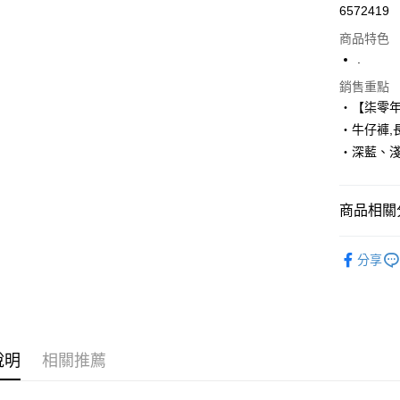
6572419
超商取貨
商品特色
LINE Pay
.
Apple Pay
銷售重點
‧【柒零
街口支付
‧牛仔褲,
‧深藍、
悠遊付
Google Pa
商品相關分
AFTEE先
相關說明
■ 長 褲 ║
【關於「A
分享
ATM付款
人氣商品
AFTEE
便利好安
加大尺碼→
１．簡單
２．便利
運送方式
推薦商品
３．安心
說明
相關推薦
全家付款
06/24新
【「AFT
每筆NT$8
１．於結帳