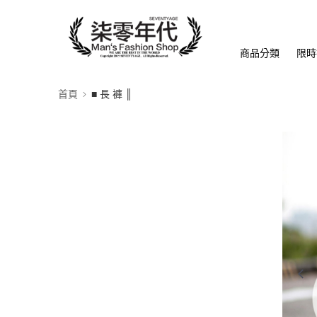
商品分類
限時
首頁
■ 長 褲 ║