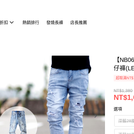
折扣
熱銷排行
發燒長褲
店長推薦
【NB
仔褲(LE
超取滿NT$
NT$1,380
NT$1,
選項
深藍28