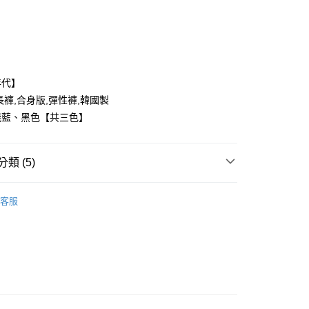
付款
年代】
長褲,合身版,彈性褲,韓國製
淺藍、黑色【共三色】
y
類 (5)
享後付
FTEE先享後付」】
客服
推薦
先享後付是「在收到商品之後才付款」的支付方式。 讓您購物簡單
心！
38腰褲款
：不需註冊會員、不需綁卡、不需儲值。
：只要手機號碼，簡訊認證，即可結帳。
：先確認商品／服務後，再付款。
取貨
品上架
EE先享後付」結帳流程】
0，滿NT$1,800(含以上)免運費
方式選擇「AFTEE先享後付」後，將跳轉至「AFTEE先享後