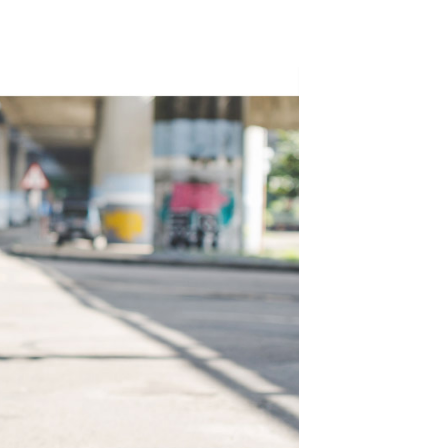
頁面，進行簡訊認證並確認金額後，即可完成結帳。
全家取貨
成立數日內，您將收到繳費通知簡訊。
費通知簡訊後14天內，點擊此簡訊中的連結，可透過四大超商
0，滿NT$1,800(含以上)免運費
網路銀行／等多元方式進行付款，方視為交易完成。
：結帳手續完成當下不需立刻繳費，但若您需要取消訂單，請聯
取貨
的店家。未經商家同意取消之訂單仍視為有效，需透過AFTEE
繳納相關費用。
0，滿NT$1,800(含以上)免運費
否成功請以「AFTEE先享後付 」之結帳頁面顯示為準，若有關於
功／繳費後需取消欲退款等相關疑問，請聯繫「AFTEE先享後
-11取貨
援中心」
https://netprotections.freshdesk.com/support/home
0，滿NT$1,800(含以上)免運費
項】
恩沛科技股份有限公司提供之「AFTEE先享後付」服務完成之
依本服務之必要範圍內提供個人資料，並將交易相關給付款項請
20，滿NT$3,000(含以上)免運費
讓予恩沛科技股份有限公司。
個人資料處理事宜，請瀏覽以下網址：
ee.tw/terms/#terms3
年的使用者請事先徵得法定代理人或監護人之同意方可使用
E先享後付」，若未經同意申辦者引起之損失，本公司不負相關責
AFTEE先享後付」時，將依據個別帳號之用戶狀況，依本公司
核予不同之上限額度；若仍有額度不足之情形，本公司將視審查
用戶進行身份認證。
一人註冊多個帳號或使用他人資訊註冊。若發現惡意使用之情
科技股份有限公司將有權停止該用戶之使用額度並採取法律行