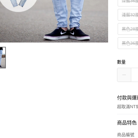
深藍36
淺藍32
黑色28
黑色36
數量
付款與運
超取滿NT$
付款方式
商品特色
信用卡一
商品編號