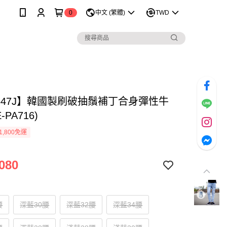
0
中文 (繁體)
TWD
0647J】韓國製刷破抽鬚補丁合身彈性牛
-PA716)
1,800免運
080
腰
深藍30腰
深藍32腰
深藍34腰