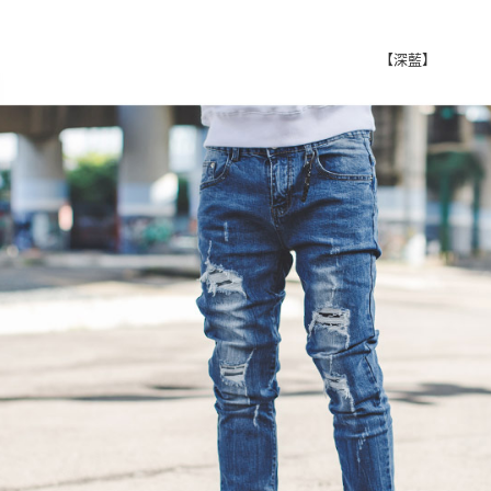
付」結帳
先付款後
２．訂單
３．收到繳
每筆NT$8
【深藍】
／ATM／
※ 請注意
7-11付款
絡購買商品
先享後付
每筆NT$8
※ 交易是
是否繳費成
先付款後7
付客戶支
每筆NT$8
【注意事
宅配
１．透過由
交易，需
每筆NT$1
求債權轉
２．關於
https://aft
３．未成
「AFTE
任。
４．使用「
即時審查
結果請求
５．嚴禁
形，恩沛