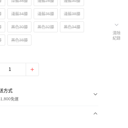
腰
深藍38腰
淺藍28腰
淺藍30腰
腰
淺藍34腰
淺藍36腰
淺藍38腰
腰
黑色30腰
黑色32腰
黑色34腰
清除
紀錄
腰
黑色38腰
送方式
1,800免運
次付款