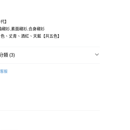
年代】
袖襯衫,素面襯衫,合身襯衫
白色、丈青、酒紅、天藍【共五色】
y
類 (3)
享後付
FTEE先享後付」】
客服
推薦
先享後付是「在收到商品之後才付款」的支付方式。 讓您購物簡單
心！
：不需註冊會員、不需綁卡、不需儲值。
：只要手機號碼，簡訊認證，即可結帳。
：先確認商品／服務後，再付款。
取貨
EE先享後付」結帳流程】
0，滿NT$1,800(含以上)免運費
方式選擇「AFTEE先享後付」後，將跳轉至「AFTEE先享後
頁面，進行簡訊認證並確認金額後，即可完成結帳。
全家取貨
成立數日內，您將收到繳費通知簡訊。
費通知簡訊後14天內，點擊此簡訊中的連結，可透過四大超商