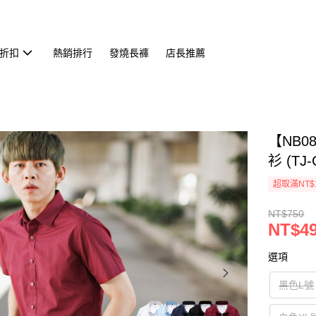
折扣
熱銷排行
發燒長褲
店長推薦
【NB
衫 (TJ-
超取滿NT$
NT$750
NT$4
選項
黑色L號