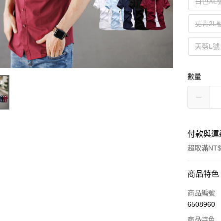
白色XL
丈青2L
天藍L號
數量
付款與運
超取滿NT$
付款方式
商品特色
信用卡一
商品編號
6508960
超商取貨
商品特色