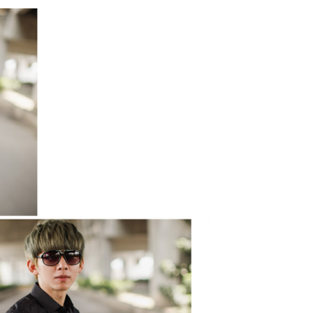
0，滿NT$1,800(含以上)免運費
網路銀行／等多元方式進行付款，方視為交易完成。
：結帳手續完成當下不需立刻繳費，但若您需要取消訂單，請聯
取貨
的店家。未經商家同意取消之訂單仍視為有效，需透過AFTEE
繳納相關費用。
0，滿NT$1,800(含以上)免運費
否成功請以「AFTEE先享後付 」之結帳頁面顯示為準，若有關於
功／繳費後需取消欲退款等相關疑問，請聯繫「AFTEE先享後
-11取貨
援中心」
https://netprotections.freshdesk.com/support/home
0，滿NT$1,800(含以上)免運費
項】
恩沛科技股份有限公司提供之「AFTEE先享後付」服務完成之
依本服務之必要範圍內提供個人資料，並將交易相關給付款項請
20，滿NT$3,000(含以上)免運費
讓予恩沛科技股份有限公司。
個人資料處理事宜，請瀏覽以下網址：
ee.tw/terms/#terms3
年的使用者請事先徵得法定代理人或監護人之同意方可使用
E先享後付」，若未經同意申辦者引起之損失，本公司不負相關責
AFTEE先享後付」時，將依據個別帳號之用戶狀況，依本公司
核予不同之上限額度；若仍有額度不足之情形，本公司將視審查
用戶進行身份認證。
一人註冊多個帳號或使用他人資訊註冊。若發現惡意使用之情
科技股份有限公司將有權停止該用戶之使用額度並採取法律行