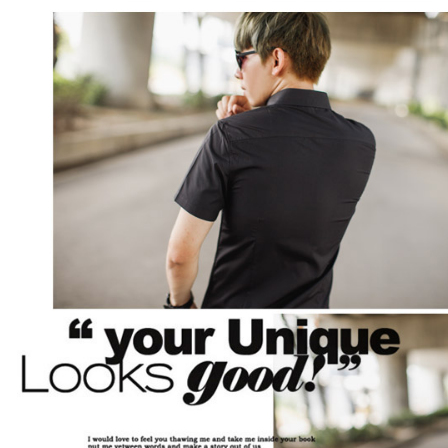
每筆NT$8
／ATM／
※ 請注意
7-11付款
絡購買商品
先享後付
每筆NT$8
※ 交易是
是否繳費成
先付款後7
付客戶支
每筆NT$8
【注意事
宅配
１．透過由
交易，需
每筆NT$1
求債權轉
２．關於
https://aft
３．未成
「AFTE
任。
４．使用「
即時審查
結果請求
５．嚴禁
形，恩沛
動。