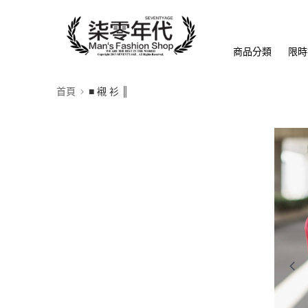
商品分類
限時
首頁
■ 襯 衫 ║