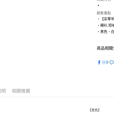
LINE Pay
.
Apple Pay
銷售重點
‧【柒零
街口支付
‧襯衫,短
‧黑色、
悠遊付
Google Pa
商品相關分
AFTEE先
相關說明
■ 襯 衫 ║
【關於「A
分享
ATM付款
人氣商品
AFTEE
便利好安
■ 短 袖 ║
１．簡單
２．便利
運送方式
３．安心
說明
相關推薦
全家付款
【「AFT
每筆NT$8
１．於結帳
付」結帳
先付款後
２．訂單
【黑色】
３．收到繳