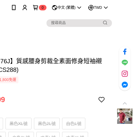
0
中文 (繁體)
TWD
0876J】質感腰身剪裁全素面修身短袖襯
CS288)
1,800免運
99
黑色XL號
黑色2L號
白色L號