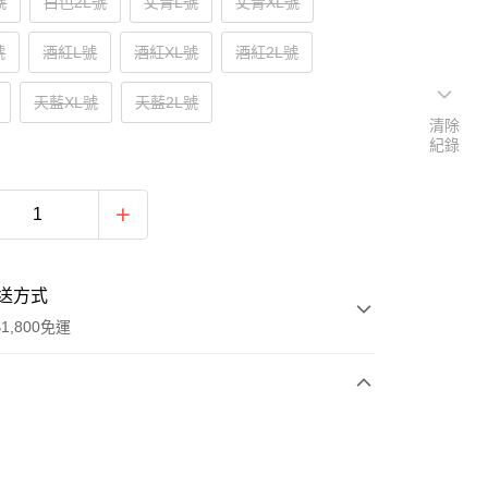
號
白色2L號
丈青L號
丈青XL號
號
酒紅L號
酒紅XL號
酒紅2L號
天藍XL號
天藍2L號
清除
紀錄
送方式
1,800免運
次付款
付款