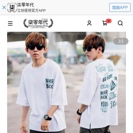
柒零年代
開啟APP
立刻使用官方APP
0
1
/
1