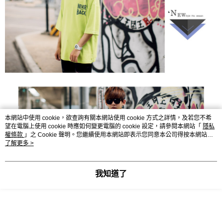
本網站中使用 cookie，欲查詢有關本網站使用 cookie 方式之詳情，及若您不希
望在電腦上使用 cookie 時應如何變更電腦的 cookie 設定，請參閱本網站「
隱私
權條款
」之 Cookie 聲明。您繼續使用本網站即表示您同意本公司得按本網站使
用條款之 Cookie 聲明使用 cookie。
了解更多 >
我知道了