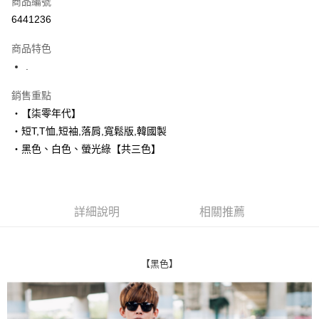
商品編號
超商取貨付款
6441236
LINE Pay
商品特色
Apple Pay
.
街口支付
銷售重點
‧【柒零年代】
悠遊付
‧短T,T恤,短袖,落肩,寬鬆版,韓國製
Google Pay
‧黑色、白色、螢光綠【共三色】
AFTEE先享後付
相關說明
【關於「AFTEE先享後付」】
詳細說明
相關推薦
ATM付款
AFTEE先享後付是「在收到商品之後才付款」的支付方式。 讓您購物簡單
便利好安心！
１．簡單：不需註冊會員、不需綁卡、不需儲值。
運送方式
２．便利：只要手機號碼，簡訊認證，即可結帳。
【黑色】
３．安心：先確認商品／服務後，再付款。
全家付款取貨
每筆NT$80，滿NT$1,800(含以上)免運費
【「AFTEE先享後付」結帳流程】
１．於結帳方式選擇「AFTEE先享後付」後，將跳轉至「AFTEE先享後付」
先付款後全家取貨
結帳頁面，進行簡訊認證並確認金額後，即可完成結帳。