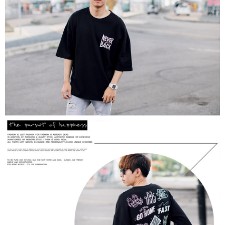
２．訂單成立數日內，您將收到繳費通知簡訊。
每筆NT$80，滿NT$1,800(含以上)免運費
３．收到繳費通知簡訊後14天內，點擊此簡訊中的連結，可透過四大超商／
ATM／網路銀行／等多元方式進行付款，方視為交易完成。
7-11付款取貨
※ 請注意：結帳手續完成當下不需立刻繳費，但若您需要取消訂單，請聯絡
每筆NT$80，滿NT$1,800(含以上)免運費
購買商品的店家。未經商家同意取消之訂單仍視為有效，需透過AFTEE先享
後付繳納相關費用。
先付款後7-11取貨
※ 交易是否成功請以「AFTEE先享後付 」之結帳頁面顯示為準，若有關於
是否繳費成功／繳費後需取消欲退款等相關疑問，請聯繫「AFTEE先享後付
每筆NT$80，滿NT$1,800(含以上)免運費
客戶支援中心」
https://netprotections.freshdesk.com/support/home
宅配
【注意事項】
１．透過由恩沛科技股份有限公司提供之「AFTEE先享後付」服務完成之交
每筆NT$120，滿NT$3,000(含以上)免運費
易，需依本服務之必要範圍內提供個人資料，並將交易相關給付款項請求債
權轉讓予恩沛科技股份有限公司。
海外宅配 (TWD)
查看運費
２．關於個人資料處理事宜，請瀏覽以下網址：
https://aftee.tw/terms/#terms3
３．未成年的使用者請事先徵得法定代理人或監護人之同意方可使用
「AFTEE先享後付」，若未經同意申辦者引起之損失，本公司不負相關責
任。
４．使用「AFTEE先享後付」時，將依據個別帳號之用戶狀況，依本公司即
時審查核予不同之上限額度；若仍有額度不足之情形，本公司將視審查結果
請求用戶進行身份認證。
５．嚴禁一人註冊多個帳號或使用他人資訊註冊。若發現惡意使用之情形，
恩沛科技股份有限公司將有權停止該用戶之使用額度並採取法律行動。