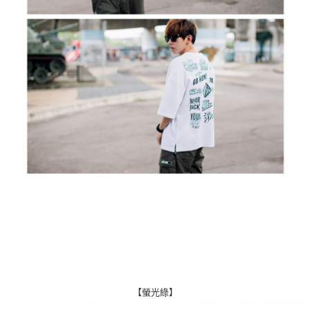
【螢光綠】