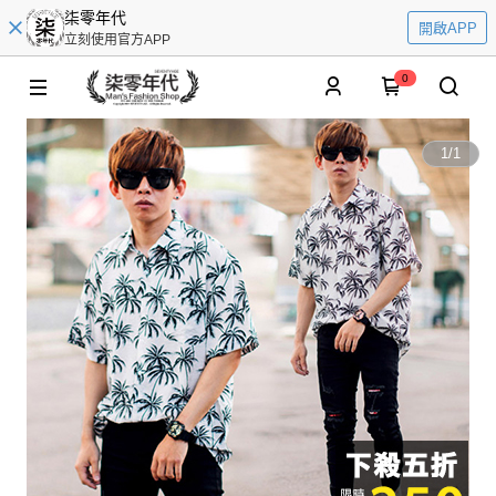
柒零年代
開啟APP
立刻使用官方APP
0
1
/
1