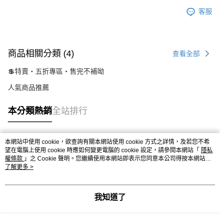
客服
商品相關分類 (4)
查看全部
💲特賣‧五折專區‧售完不補呦
人氣商品推薦
本分類熱銷
全站排行
本網站中使用 cookie，欲查詢有關本網站使用 cookie 方式之詳情，及若您不希
熱門標籤
望在電腦上使用 cookie 時應如何變更電腦的 cookie 設定，請參閱本網站「
隱私
權條款
」之 Cookie 聲明。您繼續使用本網站即表示您同意本公司得按本網站使
用條款之 Cookie 聲明使用 cookie。
了解更多 >
我知道了