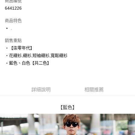
商品編號
超商取貨付款
6441226
LINE Pay
商品特色
Apple Pay
.
街口支付
銷售重點
‧【柒零年代】
悠遊付
‧花襯衫,襯衫,短袖襯衫,寬鬆襯衫
Google Pay
‧藍色、白色【共二色】
AFTEE先享後付
相關說明
【關於「AFTEE先享後付」】
詳細說明
相關推薦
ATM付款
AFTEE先享後付是「在收到商品之後才付款」的支付方式。 讓您購物簡單
便利好安心！
１．簡單：不需註冊會員、不需綁卡、不需儲值。
運送方式
２．便利：只要手機號碼，簡訊認證，即可結帳。
【藍色】
３．安心：先確認商品／服務後，再付款。
全家付款取貨
每筆NT$80，滿NT$1,800(含以上)免運費
【「AFTEE先享後付」結帳流程】
１．於結帳方式選擇「AFTEE先享後付」後，將跳轉至「AFTEE先享後付」
先付款後全家取貨
結帳頁面，進行簡訊認證並確認金額後，即可完成結帳。