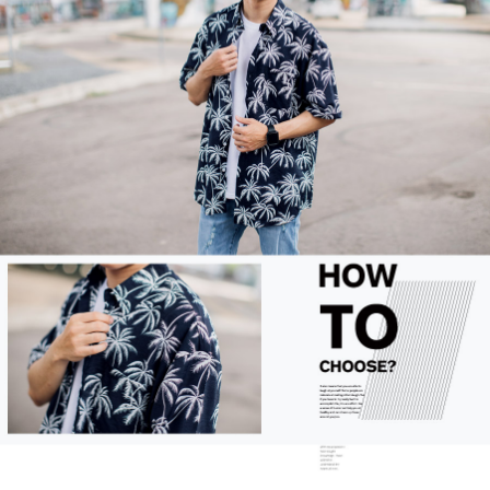
２．訂單成立數日內，您將收到繳費通知簡訊。
每筆NT$80，滿NT$1,800(含以上)免運費
３．收到繳費通知簡訊後14天內，點擊此簡訊中的連結，可透過四大超商／
ATM／網路銀行／等多元方式進行付款，方視為交易完成。
7-11付款取貨
※ 請注意：結帳手續完成當下不需立刻繳費，但若您需要取消訂單，請聯絡
每筆NT$80，滿NT$1,800(含以上)免運費
購買商品的店家。未經商家同意取消之訂單仍視為有效，需透過AFTEE先享
後付繳納相關費用。
先付款後7-11取貨
※ 交易是否成功請以「AFTEE先享後付 」之結帳頁面顯示為準，若有關於
是否繳費成功／繳費後需取消欲退款等相關疑問，請聯繫「AFTEE先享後付
每筆NT$80，滿NT$1,800(含以上)免運費
客戶支援中心」
https://netprotections.freshdesk.com/support/home
宅配
【注意事項】
１．透過由恩沛科技股份有限公司提供之「AFTEE先享後付」服務完成之交
每筆NT$120，滿NT$3,000(含以上)免運費
易，需依本服務之必要範圍內提供個人資料，並將交易相關給付款項請求債
權轉讓予恩沛科技股份有限公司。
海外宅配 (TWD)
查看運費
２．關於個人資料處理事宜，請瀏覽以下網址：
https://aftee.tw/terms/#terms3
３．未成年的使用者請事先徵得法定代理人或監護人之同意方可使用
「AFTEE先享後付」，若未經同意申辦者引起之損失，本公司不負相關責
任。
４．使用「AFTEE先享後付」時，將依據個別帳號之用戶狀況，依本公司即
時審查核予不同之上限額度；若仍有額度不足之情形，本公司將視審查結果
請求用戶進行身份認證。
５．嚴禁一人註冊多個帳號或使用他人資訊註冊。若發現惡意使用之情形，
恩沛科技股份有限公司將有權停止該用戶之使用額度並採取法律行動。