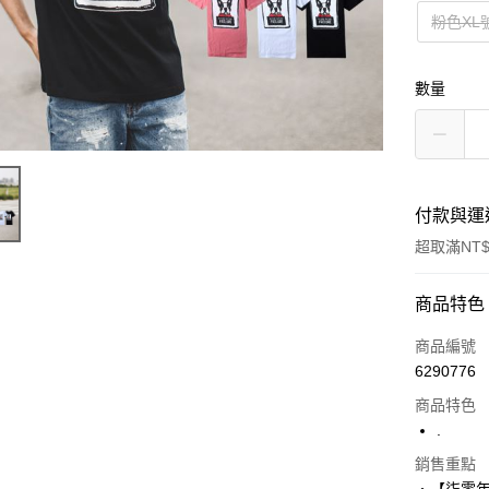
粉色XL
數量
付款與運
超取滿NT$
付款方式
商品特色
信用卡一
商品編號
6290776
超商取貨
商品特色
LINE Pay
.
Apple Pay
銷售重點