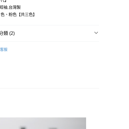
年代】
,短袖,台灣製
白色、粉色【共三色】
y
類 (2)
享後付
FTEE先享後付」】
客服
推薦
先享後付是「在收到商品之後才付款」的支付方式。 讓您購物簡單
心！
：不需註冊會員、不需綁卡、不需儲值。
：只要手機號碼，簡訊認證，即可結帳。
：先確認商品／服務後，再付款。
取貨
EE先享後付」結帳流程】
0，滿NT$1,800(含以上)免運費
方式選擇「AFTEE先享後付」後，將跳轉至「AFTEE先享後
頁面，進行簡訊認證並確認金額後，即可完成結帳。
全家取貨
成立數日內，您將收到繳費通知簡訊。
費通知簡訊後14天內，點擊此簡訊中的連結，可透過四大超商
0，滿NT$1,800(含以上)免運費
網路銀行／等多元方式進行付款，方視為交易完成。
：結帳手續完成當下不需立刻繳費，但若您需要取消訂單，請聯
取貨
的店家。未經商家同意取消之訂單仍視為有效，需透過AFTEE
繳納相關費用。
0，滿NT$1,800(含以上)免運費