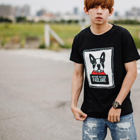
※ 交易是
是否繳費成
先付款後7
付客戶支
每筆NT$8
【注意事
宅配
１．透過由
交易，需
每筆NT$1
求債權轉
２．關於
https://aft
３．未成
「AFTE
任。
４．使用「
即時審查
結果請求
５．嚴禁
形，恩沛
動。