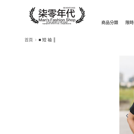
商品分類
限時
首頁
■ 短 袖 ║