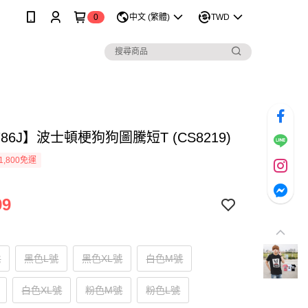
0
中文 (繁體)
TWD
786J】波士頓梗狗狗圖騰短T (CS8219)
1,800免運
99
號
黑色L號
黑色XL號
白色M號
白色XL號
粉色M號
粉色L號