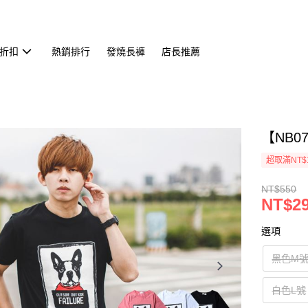
折扣
熱銷排行
發燒長褲
店長推薦
【NB0
超取滿NT$
NT$550
NT$2
選項
黑色M
白色L號