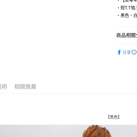
‧【柒零
街口支付
‧短T,T恤
‧黑色、
悠遊付
Google Pa
商品相關分
AFTEE先
相關說明
■ 短 袖 ║
【關於「A
分享
ATM付款
人氣商品
AFTEE
便利好安
１．簡單
２．便利
運送方式
３．安心
說明
相關推薦
全家付款
【「AFT
每筆NT$8
１．於結帳
付」結帳
先付款後
２．訂單
３．收到繳
每筆NT$8
【黑色】
／ATM／
※ 請注意
7-11付款
絡購買商品
先享後付
每筆NT$8