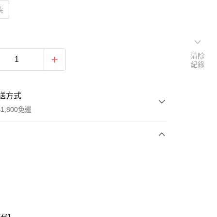
號
清除
紀錄
送方式
1,800免運
次付款
付款